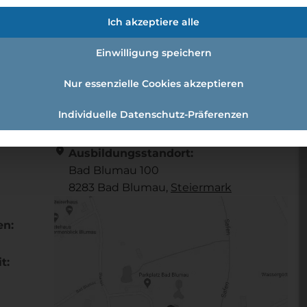
egerin (m/w/d)
Ich akzeptiere alle
Einwilligung speichern
d Fußpflegerin (m/w/d)
Nur essenzielle Cookies akzeptieren
Individuelle Datenschutz-Präferenzen
Referenznummer: 98259b85
location_on
Ausbildungsstandort:
Bad Blumau 100
8283 Bad Blumau,
Steier­mark
en:
t: