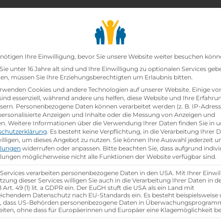
chair_alt
search
school
Lehrbetriebe
Lehrstellen Finden
Lehrb
Datenschutz-Präfer
nötigen Ihre Einwilligung, bevor Sie unsere Website weiter besuchen könn
ie unter 16 Jahre alt sind und Ihre Einwilligung zu optionalen Services geb
n, müssen Sie Ihre Erziehungsberechtigten um Erlaubnis bitten.
zt!
rwenden Cookies und andere Technologien auf unserer Website. Einige vo
sind essenziell, während andere uns helfen, diese Website und Ihre Erfahru
sern.
Personenbezogene Daten können verarbeitet werden (z. B. IP-Adresse
in (m/w/d)
bei
Rogner Bad Blumau
ist schon
besetzt
.
 personalisierte Anzeigen und Inhalte oder die Messung von Anzeigen und
en.
Weitere Informationen über die Verwendung Ihrer Daten finden Sie in u
schutzerklärung
.
Es besteht keine Verpflichtung, in die Verarbeitung Ihrer 
hen
illigen, um dieses Angebot zu nutzen.
Sie können Ihre Auswahl jederzeit u
llungen
widerrufen oder anpassen.
Bitte beachten Sie, dass aufgrund indivi
llungen möglicherweise nicht alle Funktionen der Website verfügbar sind.
 Services verarbeiten personenbezogene Daten in den USA. Mit Ihrer Einwil
tzung dieser Services willigen Sie auch in die Verarbeitung Ihrer Daten in 
Art. 49 (1) lit. a GDPR ein. Der EuGH stuft die USA als ein Land mit
ichendem Datenschutz nach EU-Standards ein. Es besteht beispielsweise 
r, dass US-Behörden personenbezogene Daten in Überwachungsprogra
eiten, ohne dass für Europäerinnen und Europäer eine Klagemöglichkeit be