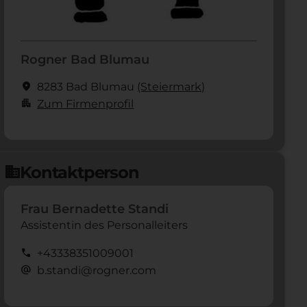
Rogner Bad Blumau
location_on
8283 Bad Blumau
(Steier­mark)
apartment
Zum Firmenprofil
Kontaktperson
domain
Frau Bernadette Standi
Assistentin des Personalleiters
call
+43338351009001
alternate_email
b.standi@rogner.com