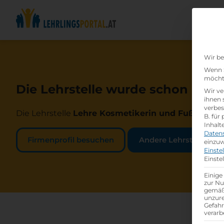
Wir be
Wenn S
möchte
Die Lehrstelle wurde schon beset
Wir ve
ihnen 
verbes
Die Lehrstelle
Lehre Kosmetikerin und Fußpfleger
B. für
Inhalt
Daten
Firmenprofil besuchen
Andere Lehrstelle suc
einzuw
Einste
Einste
Einige
zur Nu
gemäß 
unzure
Gefah
verarb