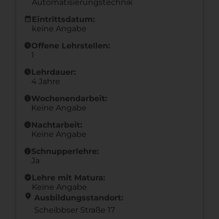
Automatisierungstechnik
calendar_month
Eintrittsdatum:
keine Angabe
schedule
Offene Lehrstellen:
1
schedule
Lehrdauer:
4 Jahre
info
Wochenendarbeit:
Keine Angabe
info
Nachtarbeit:
Keine Angabe
info
Schnupperlehre:
Ja
new_releases
Lehre mit Matura:
Keine Angabe
location_on
Ausbildungsstandort:
Scheibbser Straße 17