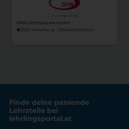
ZKW Lichtsysteme GmbH
3250 Wieselburg (Nieder­österreich)
location_on
lo
Finde deine passende
Lehrstelle bei
lehrlingsportal.at