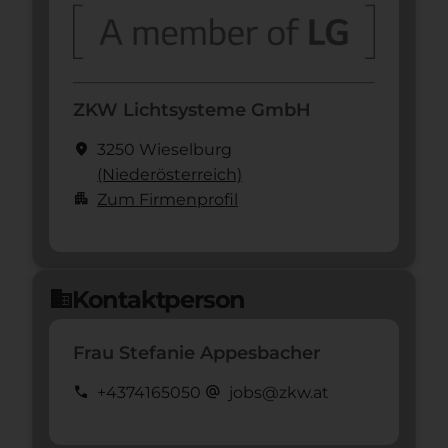
ZKW Lichtsysteme GmbH
location_on
3250 Wieselburg
(Nieder­österreich)
apartment
Zum Firmenprofil
Kontaktperson
domain
Frau Stefanie Appesbacher
call
alternate_email
+4374165050
jobs@zkw.at