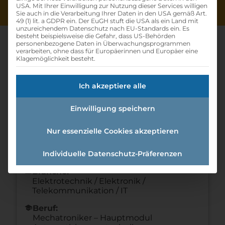
USA. Mit Ihrer Einwilligung zur Nutzung dieser Services willigen
Sie auch in die Verarbeitung Ihrer Daten in den USA gemäß Art.
49 (1) lit. a GDPR ein. Der EuGH stuft die USA als ein Land mit
unzureichendem Datenschutz nach EU-Standards ein. Es
besteht beispielsweise die Gefahr, dass US-Behörden
personenbezogene Daten in Überwachungsprogrammen
verarbeiten, ohne dass für Europäerinnen und Europäer eine
Klagemöglichkeit besteht.
Lehre Mechatronik 2023
Ich akzeptiere alle
Home
»
Offene Lehrstellen
»
Lehre Mechatronik
2023
Einwilligung speichern
Nur essenzielle Cookies akzeptieren
Details zur Lehrstelle
Individuelle Datenschutz-Präferenzen
Referenznummer: 2ce9cc0a
folder
Branche:
Elektrotechnik / Elektronik /
Telekommunikation / IT
school
Beruf:
Mechatroniker – Hauptmodul