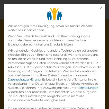
Mit di
Datenschutz-Präfer
Wir benötigen Ihre Einwilligung, bevor Sie unsere Website
weiter besuchen können.
Wenn Sie unter 16 Jahre alt sind und Ihre Einwilligung zu
optionalen Services geben möchten, müssen Sie Ihre
Die Lehrstelle wurde schon
Erziehungsberechtigten um Erlaubnis bitten.
Wir verwenden Cookies und andere Technologien auf unserer
besetzt!
Website. Einige von ihnen sind essenziell, während andere uns
helfen, diese Website und Ihre Erfahrung zu verbessern.
Personenbezogene Daten können verarbeitet werden (z. B. IP-
Die Lehrstelle
Lehre Mechatronik 2023
bei
Adressen), z. B. für personalisierte Anzeigen und Inhalte oder die
ZKW Lichtsysteme GmbH
ist schon
besetzt
.
Messung von Anzeigen und Inhalten.
Weitere Informationen
über die Verwendung Ihrer Daten finden Sie in unserer
Datenschutzerklärung
.
Es besteht keine Verpflichtung, in die
Firmenprofil besuchen
Verarbeitung Ihrer Daten einzuwilligen, um dieses Angebot zu
nutzen.
Sie können Ihre Auswahl jederzeit unter
Einstellungen
widerrufen oder anpassen.
Bitte beachten Sie, dass aufgrund
Andere Lehrstelle suchen
individueller Einstellungen möglicherweise nicht alle
Funktionen der Website verfügbar sind.
Einige Services verarbeiten personenbezogene Daten in den