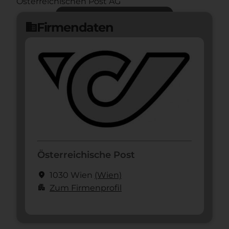
Österreichischen Post AG
Jetzt bewerben
arrow_forward
Firmendaten
domain
Österreichische Post
location_on
1030 Wien
(Wien)
apartment
Zum Firmenprofil