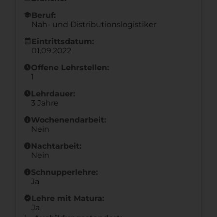
school
Beruf:
Nah- und Distributionslogistiker
calendar_month
Eintrittsdatum:
01.09.2022
schedule
Offene Lehrstellen:
1
schedule
Lehrdauer:
3 Jahre
info
Wochenendarbeit:
Nein
info
Nachtarbeit:
Nein
info
Schnupperlehre:
Ja
new_releases
Lehre mit Matura:
Ja
l