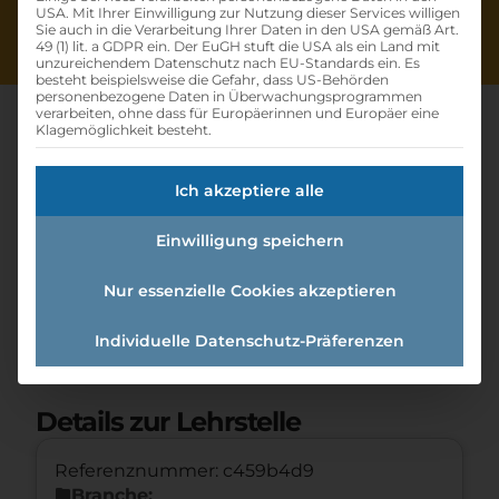
USA. Mit Ihrer Einwilligung zur Nutzung dieser Services willigen
Sie auch in die Verarbeitung Ihrer Daten in den USA gemäß Art.
49 (1) lit. a GDPR ein. Der EuGH stuft die USA als ein Land mit
unzureichendem Datenschutz nach EU-Standards ein. Es
besteht beispielsweise die Gefahr, dass US-Behörden
personenbezogene Daten in Überwachungsprogrammen
verarbeiten, ohne dass für Europäerinnen und Europäer eine
Klagemöglichkeit besteht.
Lehre Nah- &
Ich akzeptiere alle
Distributionslogistiker/in
Einwilligung speichern
2022
Nur essenzielle Cookies akzeptieren
Home
»
Offene Lehrstellen
»
Lehre Nah- &
Individuelle Datenschutz-Präferenzen
Distributionslogistiker/in 2022
Details zur Lehrstelle
Referenznummer: c459b4d9
folder
Branche: