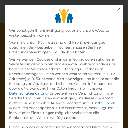
Mit di
Datenschutz-Präfer
Wir benötigen Ihre Einwilligung, bevor Sie unsere Website
weiter besuchen können.
Wenn Sie unter 16 Jahre alt sind und Ihre Einwilligung zu
optionalen Services geben möchten, müssen Sie Ihre
Die Lehrstelle wurde schon
Erziehungsberechtigten um Erlaubnis bitten.
Wir verwenden Cookies und andere Technologien auf unserer
besetzt!
Website. Einige von ihnen sind essenziell, während andere uns
helfen, diese Website und Ihre Erfahrung zu verbessern.
Personenbezogene Daten können verarbeitet werden (z. B. IP-
Die Lehrstelle
Lehre Nah- &
Adressen), z. B. für personalisierte Anzeigen und Inhalte oder die
Distributionslogistiker/in 2022
bei
Messung von Anzeigen und Inhalten.
Weitere Informationen
über die Verwendung Ihrer Daten finden Sie in unserer
Österreichische Post
ist schon
besetzt
.
Datenschutzerklärung
.
Es besteht keine Verpflichtung, in die
Verarbeitung Ihrer Daten einzuwilligen, um dieses Angebot zu
nutzen.
Sie können Ihre Auswahl jederzeit unter
Einstellungen
Firmenprofil besuchen
widerrufen oder anpassen.
Bitte beachten Sie, dass aufgrund
individueller Einstellungen möglicherweise nicht alle
Funktionen der Website verfügbar sind.
Andere Lehrstelle suchen
Einige Services verarbeiten personenbezogene Daten in den