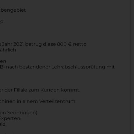
abengebiet
ld
 Jahr 2021 betrug diese 800 € netto
ährlich
ren
B) nach bestandener Lehrabschlussprüfung mit
er der Filiale zum Kunden kommt.
chinen in einem Verteilzentrum
g von Sendungen)
Experten.
le.