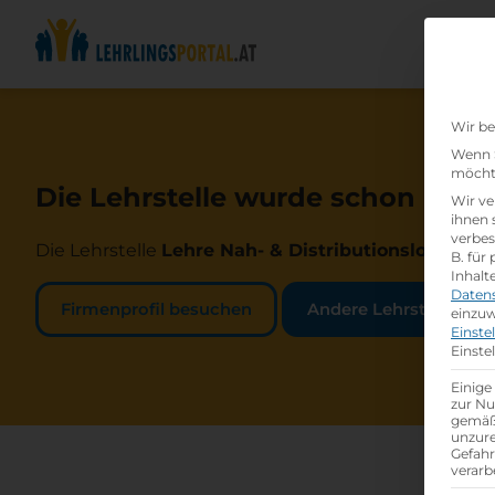
Wir be
Wenn S
möchte
Die Lehrstelle wurde schon beset
Wir ve
ihnen 
verbes
Die Lehrstelle
Lehre Nah- & Distributionslogistike
B. für
Inhalt
Daten
Firmenprofil besuchen
Andere Lehrstelle suc
einzuw
Einste
Einste
Einige
zur Nu
gemäß 
unzure
Gefah
verarb