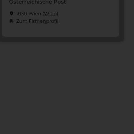
Österreichische Post
location_on
1030 Wien
(Wien)
apartment
Zum Firmenprofil