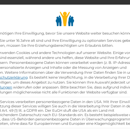
chair_alt
search
school
Lehrbetriebe
Lehrstellen Finden
Lehrb
Datenschutz-Präfer
nötigen Ihre Einwilligung, bevor Sie unsere Website weiter besuchen könn
ie unter 16 Jahre alt sind und Ihre Einwilligung zu optionalen Services geb
n, müssen Sie Ihre Erziehungsberechtigten um Erlaubnis bitten.
zt!
rwenden Cookies und andere Technologien auf unserer Website. Einige vo
sind essenziell, während andere uns helfen, diese Website und Ihre Erfahru
sern.
Personenbezogene Daten können verarbeitet werden (z. B. IP-Adresse
r*in (w/m/d)
bei
Österreichische Post
ist schon
besetzt
 personalisierte Anzeigen und Inhalte oder die Messung von Anzeigen und
en.
Weitere Informationen über die Verwendung Ihrer Daten finden Sie in u
schutzerklärung
.
Es besteht keine Verpflichtung, in die Verarbeitung Ihrer 
hen
illigen, um dieses Angebot zu nutzen.
Sie können Ihre Auswahl jederzeit u
llungen
widerrufen oder anpassen.
Bitte beachten Sie, dass aufgrund indivi
llungen möglicherweise nicht alle Funktionen der Website verfügbar sind.
 Services verarbeiten personenbezogene Daten in den USA. Mit Ihrer Einwil
tzung dieser Services willigen Sie auch in die Verarbeitung Ihrer Daten in 
Art. 49 (1) lit. a GDPR ein. Der EuGH stuft die USA als ein Land mit
ichendem Datenschutz nach EU-Standards ein. Es besteht beispielsweise 
r, dass US-Behörden personenbezogene Daten in Überwachungsprogra
eiten, ohne dass für Europäerinnen und Europäer eine Klagemöglichkeit be