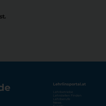
st.
de
Lehrlinsportal.at
Lehrbetriebe
Lehrstellen Finden
Lehrberufe
News