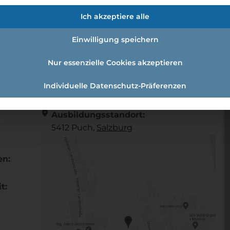
tiker*in (w/m/d)
Ich akzeptiere alle
Einwilligung speichern
onslogistiker*in (w/m/d)
Nur essenzielle Cookies akzeptieren
Individuelle Datenschutz-Präferenzen
Referenznummer: e2c0b0cf
location_on
Ausbildungsstandort:
5412 Puch,
Salzburg
en:
t: