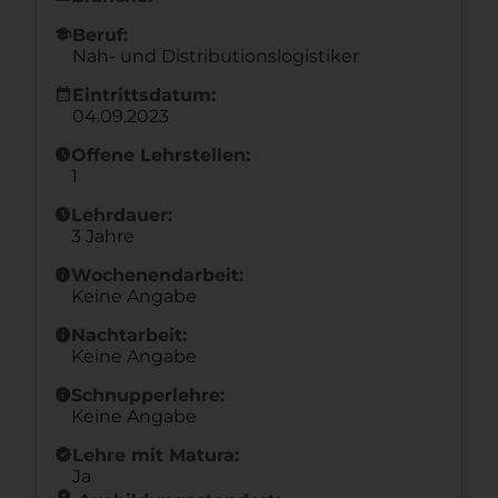
school
Beruf:
Nah- und Distributionslogistiker
calendar_month
Eintrittsdatum:
04.09.2023
schedule
Offene Lehrstellen:
1
schedule
Lehrdauer:
3 Jahre
info
Wochenendarbeit:
Keine Angabe
info
Nachtarbeit:
Keine Angabe
info
Schnupperlehre:
Keine Angabe
new_releases
Lehre mit Matura:
Ja
location_on