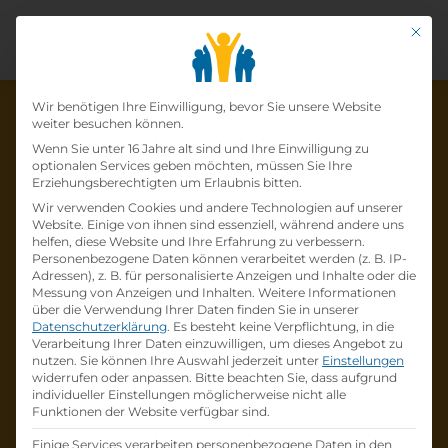
Mit di
Datenschutz-Präfer
Wir benötigen Ihre Einwilligung, bevor Sie unsere Website
weiter besuchen können.
Wenn Sie unter 16 Jahre alt sind und Ihre Einwilligung zu
optionalen Services geben möchten, müssen Sie Ihre
Die Lehrstelle wurde schon
Erziehungsberechtigten um Erlaubnis bitten.
Wir verwenden Cookies und andere Technologien auf unserer
besetzt!
Website. Einige von ihnen sind essenziell, während andere uns
helfen, diese Website und Ihre Erfahrung zu verbessern.
Personenbezogene Daten können verarbeitet werden (z. B. IP-
Die Lehrstelle
Lehre Nah- &
Adressen), z. B. für personalisierte Anzeigen und Inhalte oder die
Distributionslogistiker*in (w/m/d)
bei
Messung von Anzeigen und Inhalten.
Weitere Informationen
über die Verwendung Ihrer Daten finden Sie in unserer
Österreichische Post
ist schon
besetzt
.
Datenschutzerklärung
.
Es besteht keine Verpflichtung, in die
Verarbeitung Ihrer Daten einzuwilligen, um dieses Angebot zu
nutzen.
Sie können Ihre Auswahl jederzeit unter
Einstellungen
Firmenprofil besuchen
widerrufen oder anpassen.
Bitte beachten Sie, dass aufgrund
individueller Einstellungen möglicherweise nicht alle
Funktionen der Website verfügbar sind.
Andere Lehrstelle suchen
Einige Services verarbeiten personenbezogene Daten in den