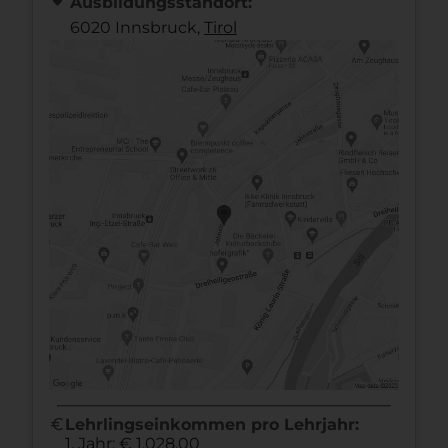
Ausbildungsstandort:
6020 Innsbruck,
Tirol
euro
Lehrlingseinkommen pro Lehrjahr:
1. Jahr: € 1.028,00