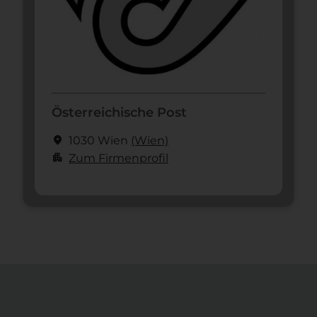
Österreichische Post
location_on
1030 Wien
(Wien)
apartment
Zum Firmenprofil