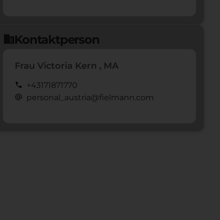
Kontaktperson
domain
Frau Victoria Kern , MA
call
+43171871770
alternate_email
personal_austria@fielmann.com