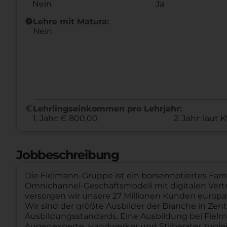
Nein
Ja
new_releases
Lehre mit Matura:
Nein
euro
Lehrlingseinkommen pro Lehrjahr:
1. Jahr: € 800,00
2. Jahr: laut 
Jobbeschreibung
Die Fielmann-Gruppe ist ein börsennotiertes Fa
Omnichannel-Geschäftsmodell mit digitalen Vert
versorgen wir unsere 27 Millionen Kunden europa
Wir sind der größte Ausbilder der Branche in Ze
Ausbildungsstandards. Eine Ausbildung bei Fielm
Augenexperte, Handwerker und Stilberater zuglei