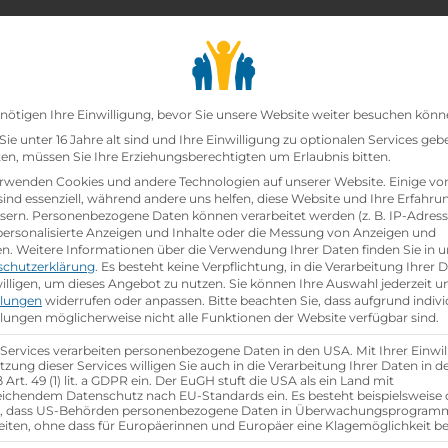
chair_alt
search
school
Lehrbetriebe
Lehrstellen Finden
Lehrb
Datenschutz-Präfer
nötigen Ihre Einwilligung, bevor Sie unsere Website weiter besuchen könn
ie unter 16 Jahre alt sind und Ihre Einwilligung zu optionalen Services geb
n, müssen Sie Ihre Erziehungsberechtigten um Erlaubnis bitten.
zt!
rwenden Cookies und andere Technologien auf unserer Website. Einige vo
sind essenziell, während andere uns helfen, diese Website und Ihre Erfahru
sern.
Personenbezogene Daten können verarbeitet werden (z. B. IP-Adresse
i
Fielmann GmbH
ist schon
besetzt
.
 personalisierte Anzeigen und Inhalte oder die Messung von Anzeigen und
en.
Weitere Informationen über die Verwendung Ihrer Daten finden Sie in u
schutzerklärung
.
Es besteht keine Verpflichtung, in die Verarbeitung Ihrer 
hen
illigen, um dieses Angebot zu nutzen.
Sie können Ihre Auswahl jederzeit u
llungen
widerrufen oder anpassen.
Bitte beachten Sie, dass aufgrund indivi
llungen möglicherweise nicht alle Funktionen der Website verfügbar sind.
 Services verarbeiten personenbezogene Daten in den USA. Mit Ihrer Einwil
tzung dieser Services willigen Sie auch in die Verarbeitung Ihrer Daten in 
Art. 49 (1) lit. a GDPR ein. Der EuGH stuft die USA als ein Land mit
ichendem Datenschutz nach EU-Standards ein. Es besteht beispielsweise 
r, dass US-Behörden personenbezogene Daten in Überwachungsprogra
eiten, ohne dass für Europäerinnen und Europäer eine Klagemöglichkeit be