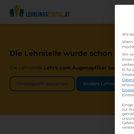
Wir be
Wenn S
möchte
Die Lehrstelle wurde schon beset
Wir ve
ihnen 
verbes
Die Lehrstelle
Lehre zum Augenoptiker (w/m/d)
be
B. für
Inhalt
Daten
Firmenprofil besuchen
Andere Lehrstelle suc
einzuw
Einste
Einste
Einige
zur Nu
gemäß 
unzure
Gefah
verarb