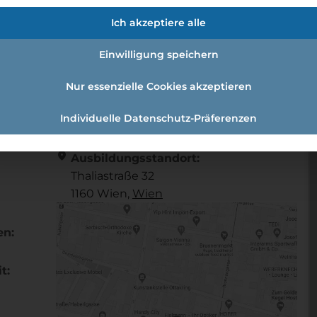
)
Ich akzeptiere alle
Einwilligung speichern
er (w/m/d)
Nur essenzielle Cookies akzeptieren
Individuelle Datenschutz-Präferenzen
Referenznummer: 299f76ee
location_on
Ausbildungsstandort:
Thaliastraße 32
1160 Wien,
Wien
en:
t: