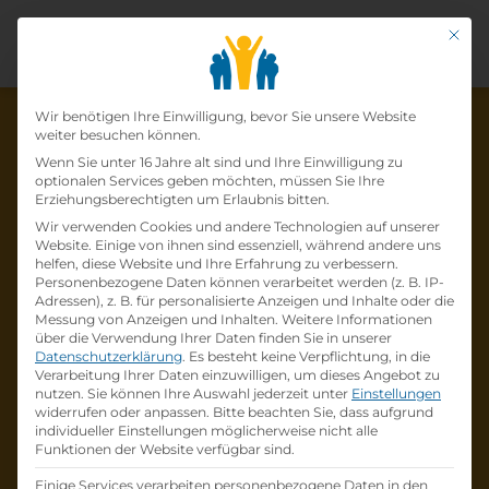
Mit di
Datenschutz-Präfer
Wir benötigen Ihre Einwilligung, bevor Sie unsere Website
weiter besuchen können.
Wenn Sie unter 16 Jahre alt sind und Ihre Einwilligung zu
optionalen Services geben möchten, müssen Sie Ihre
Die Lehrstelle wurde schon
Erziehungsberechtigten um Erlaubnis bitten.
Wir verwenden Cookies und andere Technologien auf unserer
besetzt!
Website. Einige von ihnen sind essenziell, während andere uns
helfen, diese Website und Ihre Erfahrung zu verbessern.
Personenbezogene Daten können verarbeitet werden (z. B. IP-
Die Lehrstelle
Lehre zum Augenoptiker
Adressen), z. B. für personalisierte Anzeigen und Inhalte oder die
(w/m/d)
bei
Fielmann GmbH
ist schon
besetzt
.
Messung von Anzeigen und Inhalten.
Weitere Informationen
über die Verwendung Ihrer Daten finden Sie in unserer
Datenschutzerklärung
.
Es besteht keine Verpflichtung, in die
Firmenprofil besuchen
Verarbeitung Ihrer Daten einzuwilligen, um dieses Angebot zu
nutzen.
Sie können Ihre Auswahl jederzeit unter
Einstellungen
widerrufen oder anpassen.
Bitte beachten Sie, dass aufgrund
Andere Lehrstelle suchen
individueller Einstellungen möglicherweise nicht alle
Funktionen der Website verfügbar sind.
Einige Services verarbeiten personenbezogene Daten in den