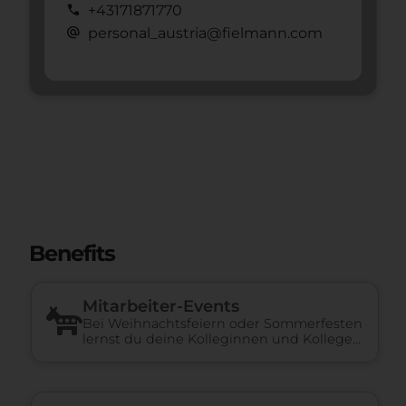
call
+43171871770
alternate_email
personal_austria@fielmann.com
Benefits
Mitarbeiter-Events
Bei Weihnachtsfeiern oder Sommerfesten
lernst du deine Kolleginnen und Kollegen
besser kennen.