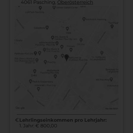
4061 Pasching,
Ober­österreich
euro
Lehrlingseinkommen pro Lehrjahr:
1. Jahr: € 800,00