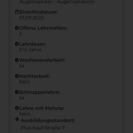
Augenoptiker - Augenoptikerin
calendar_month
Eintrittsdatum:
01.09.2023
schedule
Offene Lehrstellen:
3
schedule
Lehrdauer:
3 ½ Jahre
info
Wochenendarbeit:
Ja
info
Nachtarbeit:
Nein
info
Schnupperlehre:
Ja
new_releases
Lehre mit Matura:
Nein
location_on
Ausbildungsstandort:
Plus-Kauf-Straße 7