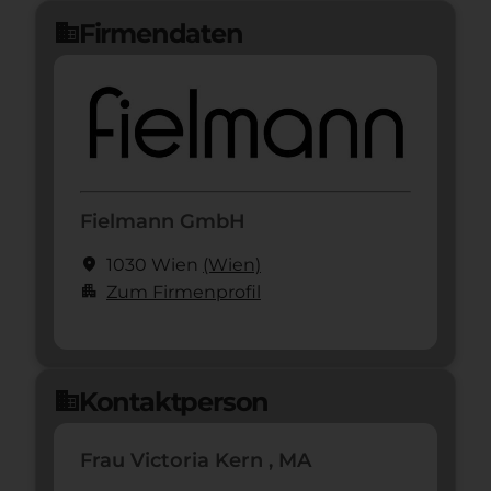
Jetzt bewerben
arrow_forward
Firmendaten
domain
Fielmann GmbH
location_on
1030 Wien
(Wien)
apartment
Zum Firmenprofil
Kontaktperson
domain
Frau Victoria Kern , MA