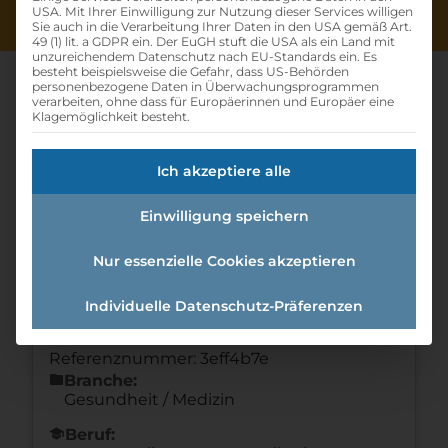
USA. Mit Ihrer Einwilligung zur Nutzung dieser Services willigen
Sie auch in die Verarbeitung Ihrer Daten in den USA gemäß Art.
49 (1) lit. a GDPR ein. Der EuGH stuft die USA als ein Land mit
unzureichendem Datenschutz nach EU-Standards ein. Es
besteht beispielsweise die Gefahr, dass US-Behörden
personenbezogene Daten in Überwachungsprogrammen
verarbeiten, ohne dass für Europäerinnen und Europäer eine
Klagemöglichkeit besteht.
Lehre Zum Augenoptiker
Ich akzeptiere alle
(w/m/d)
Einwilligung speichern
Home
»
Offene Lehrstellen
»
Lehre zum
Augenoptiker (w/m/d)
Nur essenzielle Cookies akzeptieren
Individuelle Datenschutz-Präferenzen
Details zur Lehrstelle
Referenznummer: 3eff4b7e
folder
Branche:
Gesundheit / Medizin
school
Beruf: