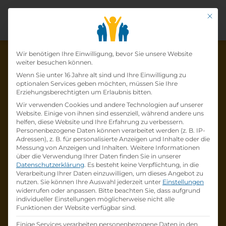
Mit di
Datenschutz-Präfer
Wir benötigen Ihre Einwilligung, bevor Sie unsere Website
weiter besuchen können.
Wenn Sie unter 16 Jahre alt sind und Ihre Einwilligung zu
optionalen Services geben möchten, müssen Sie Ihre
Die Lehrstelle wurde schon
Erziehungsberechtigten um Erlaubnis bitten.
Wir verwenden Cookies und andere Technologien auf unserer
besetzt!
Website. Einige von ihnen sind essenziell, während andere uns
helfen, diese Website und Ihre Erfahrung zu verbessern.
Personenbezogene Daten können verarbeitet werden (z. B. IP-
Die Lehrstelle
Lehre zum Augenoptiker
Adressen), z. B. für personalisierte Anzeigen und Inhalte oder die
(w/m/d)
bei
Fielmann GmbH
ist schon
besetzt
.
Messung von Anzeigen und Inhalten.
Weitere Informationen
über die Verwendung Ihrer Daten finden Sie in unserer
Datenschutzerklärung
.
Es besteht keine Verpflichtung, in die
Firmenprofil besuchen
Verarbeitung Ihrer Daten einzuwilligen, um dieses Angebot zu
nutzen.
Sie können Ihre Auswahl jederzeit unter
Einstellungen
widerrufen oder anpassen.
Bitte beachten Sie, dass aufgrund
Andere Lehrstelle suchen
individueller Einstellungen möglicherweise nicht alle
Funktionen der Website verfügbar sind.
Einige Services verarbeiten personenbezogene Daten in den