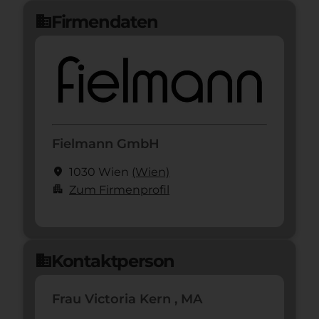
Jetzt bewerben
arrow_forward
Firmendaten
domain
Fielmann GmbH
location_on
1030 Wien
(Wien)
apartment
Zum Firmenprofil
Kontaktperson
domain
Frau Victoria Kern , MA