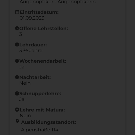
Augenoptiker - Augenoptikerin
calendar_month
Eintrittsdatum:
01.09.2023
schedule
Offene Lehrstellen:
3
schedule
Lehrdauer:
3 ½ Jahre
info
Wochenendarbeit:
Ja
info
Nachtarbeit:
Nein
info
Schnupperlehre:
Ja
new_releases
Lehre mit Matura:
Nein
location_on
Ausbildungsstandort:
Alpenstraße 114