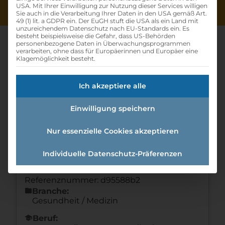
USA. Mit Ihrer Einwilligung zur Nutzung dieser Services willigen
Sie auch in die Verarbeitung Ihrer Daten in den USA gemäß Art.
49 (1) lit. a GDPR ein. Der EuGH stuft die USA als ein Land mit
unzureichendem Datenschutz nach EU-Standards ein. Es
besteht beispielsweise die Gefahr, dass US-Behörden
personenbezogene Daten in Überwachungsprogrammen
verarbeiten, ohne dass für Europäerinnen und Europäer eine
Klagemöglichkeit besteht.
Lehre Zum Augenoptiker
Ich akzeptiere alle
(w/m/d)
Einwilligung speichern
Home
»
Offene Lehrstellen
»
Lehre zum
Augenoptiker (w/m/d)
Nur essenzielle Cookies akzeptieren
Individuelle Datenschutz-Präferenzen
Details zur Lehrstelle
Referenznummer: d95588b2
folder
Branche:
Gesundheit / Medizin
school
Beruf: