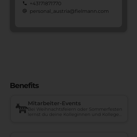
call
+43171871770
alternate_email
personal_austria@fielmann.com
Benefits
Mitarbeiter-Events
Bei Weihnachtsfeiern oder Sommerfesten
lernst du deine Kolleginnen und Kollegen
besser kennen.