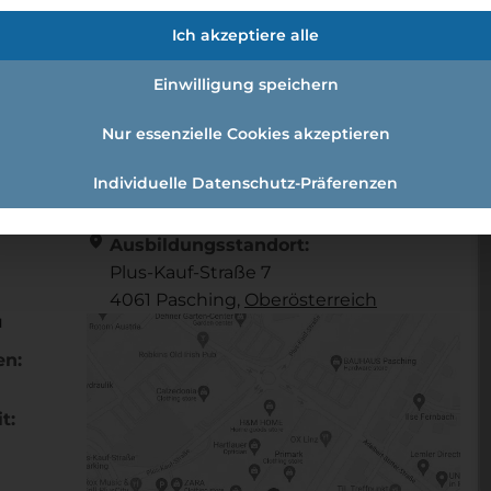
nn (w/m/d)
Ich akzeptiere alle
Einwilligung speichern
elskaufmann (w/m/d)
Nur essenzielle Cookies akzeptieren
Individuelle Datenschutz-Präferenzen
Referenznummer: 232d1557
location_on
Ausbildungsstandort:
Plus-Kauf-Straße 7
4061 Pasching,
Ober­österreich
u
en:
t: