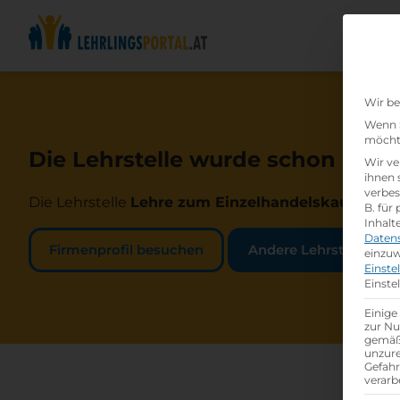
Wir be
Wenn S
möchte
Die Lehrstelle wurde schon beset
Wir ve
ihnen 
verbes
Die Lehrstelle
Lehre zum Einzelhandelskaufmann
B. für
Inhalt
Daten
Firmenprofil besuchen
Andere Lehrstelle suc
einzuw
Einste
Einste
Einige
zur Nu
gemäß 
unzure
Gefah
verarb