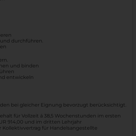
ieren
 und durchführen.
gen
ern.
nen und binden
führen
nd entwickeln
 bei gleicher Eignung bevorzugt berücksichtigt.
ehalt für Vollzeit á 38,5 Wochenstunden im ersten
EUR 914,00 und im dritten Lehrjahr
er Kollektivvertrag für Handelsangestellte