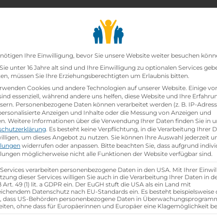
chair_alt
search
school
Lehrbetriebe
Lehrstellen Finden
Lehrb
Datenschutz-Präfer
nötigen Ihre Einwilligung, bevor Sie unsere Website weiter besuchen könn
ie unter 16 Jahre alt sind und Ihre Einwilligung zu optionalen Services geb
n, müssen Sie Ihre Erziehungsberechtigten um Erlaubnis bitten.
zt!
rwenden Cookies und andere Technologien auf unserer Website. Einige vo
sind essenziell, während andere uns helfen, diese Website und Ihre Erfahru
sern.
Personenbezogene Daten können verarbeitet werden (z. B. IP-Adresse
 (w/m/d)
bei
PRIMARK
ist schon
besetzt
.
 personalisierte Anzeigen und Inhalte oder die Messung von Anzeigen und
en.
Weitere Informationen über die Verwendung Ihrer Daten finden Sie in u
schutzerklärung
.
Es besteht keine Verpflichtung, in die Verarbeitung Ihrer 
hen
illigen, um dieses Angebot zu nutzen.
Sie können Ihre Auswahl jederzeit u
llungen
widerrufen oder anpassen.
Bitte beachten Sie, dass aufgrund indivi
llungen möglicherweise nicht alle Funktionen der Website verfügbar sind.
 Services verarbeiten personenbezogene Daten in den USA. Mit Ihrer Einwil
tzung dieser Services willigen Sie auch in die Verarbeitung Ihrer Daten in 
Art. 49 (1) lit. a GDPR ein. Der EuGH stuft die USA als ein Land mit
ichendem Datenschutz nach EU-Standards ein. Es besteht beispielsweise 
r, dass US-Behörden personenbezogene Daten in Überwachungsprogra
eiten, ohne dass für Europäerinnen und Europäer eine Klagemöglichkeit be