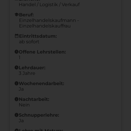
Handel / Logistik / Verkauf
school
Beruf:
Einzelhandelskaufmann -
Einzelhandelskauffrau
calendar_month
Eintrittsdatum:
ab sofort
schedule
Offene Lehrstellen:
1
schedule
Lehrdauer:
3 Jahre
info
Wochenendarbeit:
Ja
info
Nachtarbeit:
Nein
info
Schnupperlehre:
Ja
new_releases
Lehre mit Matura: