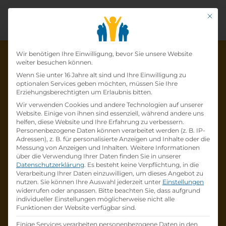
Mit di
Datenschutz-Präfer
Wir benötigen Ihre Einwilligung, bevor Sie unsere Website
weiter besuchen können.
Wenn Sie unter 16 Jahre alt sind und Ihre Einwilligung zu
optionalen Services geben möchten, müssen Sie Ihre
Die Lehrstelle wurde schon
Erziehungsberechtigten um Erlaubnis bitten.
Wir verwenden Cookies und andere Technologien auf unserer
besetzt!
Website. Einige von ihnen sind essenziell, während andere uns
helfen, diese Website und Ihre Erfahrung zu verbessern.
Personenbezogene Daten können verarbeitet werden (z. B. IP-
Die Lehrstelle
Lehre zum
Adressen), z. B. für personalisierte Anzeigen und Inhalte oder die
Einzelhandelskaufmann (w/m/d)
bei
Messung von Anzeigen und Inhalten.
Weitere Informationen
über die Verwendung Ihrer Daten finden Sie in unserer
PRIMARK
ist schon
besetzt
.
Datenschutzerklärung
.
Es besteht keine Verpflichtung, in die
Verarbeitung Ihrer Daten einzuwilligen, um dieses Angebot zu
nutzen.
Sie können Ihre Auswahl jederzeit unter
Einstellungen
Firmenprofil besuchen
widerrufen oder anpassen.
Bitte beachten Sie, dass aufgrund
individueller Einstellungen möglicherweise nicht alle
Funktionen der Website verfügbar sind.
Andere Lehrstelle suchen
Einige Services verarbeiten personenbezogene Daten in den