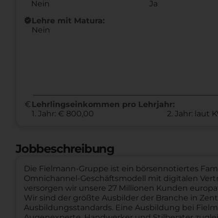
Nein
Ja
new_releases
Lehre mit Matura:
Nein
euro
Lehrlingseinkommen pro Lehrjahr:
1. Jahr: € 800,00
2. Jahr: laut 
Jobbeschreibung
Die Fielmann-Gruppe ist ein börsennotiertes Fa
Omnichannel-Geschäftsmodell mit digitalen Vert
versorgen wir unsere 27 Millionen Kunden europa
Wir sind der größte Ausbilder der Branche in Ze
Ausbildungsstandards. Eine Ausbildung bei Fielm
Augenexperte, Handwerker und Stilberater zuglei