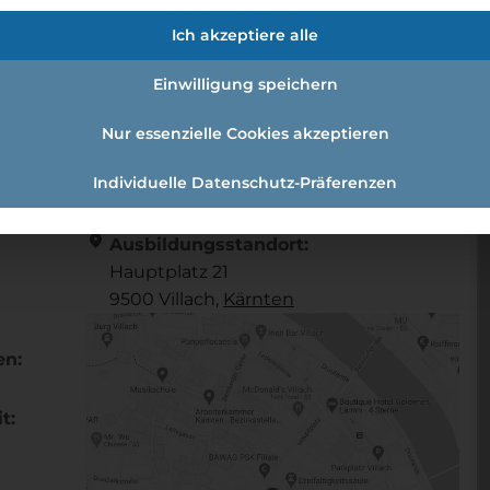
)
Ich akzeptiere alle
Einwilligung speichern
r (w/m/d)
Nur essenzielle Cookies akzeptieren
Individuelle Datenschutz-Präferenzen
Referenznummer: 799c646b
location_on
Ausbildungsstandort:
Hauptplatz 21
9500 Villach,
Kärnten
en:
t: