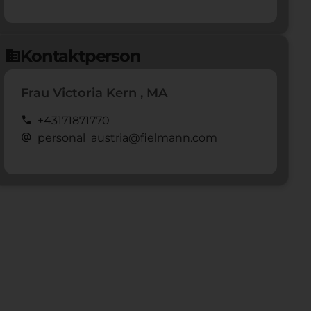
Kontaktperson
domain
Frau Victoria Kern , MA
call
+43171871770
alternate_email
personal_austria@fielmann.com