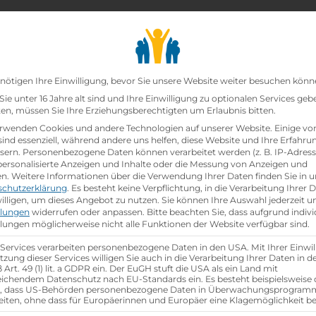
chair_alt
search
school
Lehrbetriebe
Lehrstellen Finden
Lehrb
Datenschutz-Präfer
nötigen Ihre Einwilligung, bevor Sie unsere Website weiter besuchen könn
ie unter 16 Jahre alt sind und Ihre Einwilligung zu optionalen Services geb
n, müssen Sie Ihre Erziehungsberechtigten um Erlaubnis bitten.
zt!
rwenden Cookies und andere Technologien auf unserer Website. Einige vo
sind essenziell, während andere uns helfen, diese Website und Ihre Erfahru
sern.
Personenbezogene Daten können verarbeitet werden (z. B. IP-Adresse
i
Fielmann GmbH
ist schon
besetzt
.
 personalisierte Anzeigen und Inhalte oder die Messung von Anzeigen und
en.
Weitere Informationen über die Verwendung Ihrer Daten finden Sie in u
schutzerklärung
.
Es besteht keine Verpflichtung, in die Verarbeitung Ihrer 
hen
illigen, um dieses Angebot zu nutzen.
Sie können Ihre Auswahl jederzeit u
llungen
widerrufen oder anpassen.
Bitte beachten Sie, dass aufgrund indivi
llungen möglicherweise nicht alle Funktionen der Website verfügbar sind.
 Services verarbeiten personenbezogene Daten in den USA. Mit Ihrer Einwil
tzung dieser Services willigen Sie auch in die Verarbeitung Ihrer Daten in 
Art. 49 (1) lit. a GDPR ein. Der EuGH stuft die USA als ein Land mit
ichendem Datenschutz nach EU-Standards ein. Es besteht beispielsweise 
r, dass US-Behörden personenbezogene Daten in Überwachungsprogra
eiten, ohne dass für Europäerinnen und Europäer eine Klagemöglichkeit be