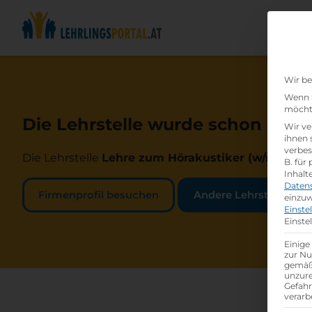
Wir be
Wenn S
möchte
Die Lehrstelle wurde schon beset
Wir ve
ihnen 
verbes
Die Lehrstelle
Lehre zum Hörakustiker (w/m/d)
be
B. für
Inhalt
Daten
Firmenprofil besuchen
Andere Lehrstelle suc
einzuw
Einste
Einste
Einige
zur Nu
gemäß 
unzure
Gefah
verarb