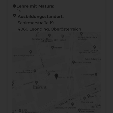
new_releases
Lehre mit Matura:
Ja
location_on
Ausbildungsstandort:
Schirmerstraße 19
4060 Leonding,
Ober­österreich