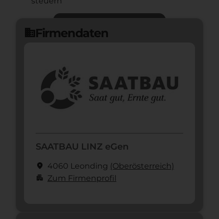
steuern
Jetzt bewerben
arrow_forward
Firmendaten
domain
SAATBAU LINZ eGen
location_on
4060 Leonding
(Ober­österreich)
apartment
Zum Firmenprofil