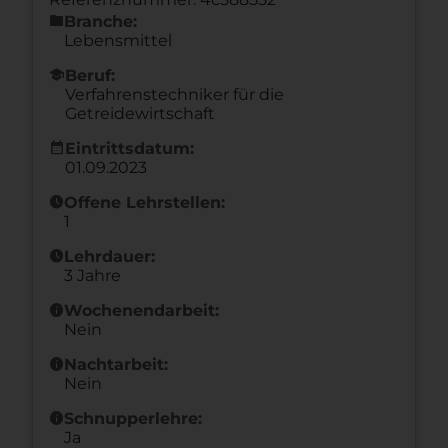
folder
Branche:
Lebensmittel
school
Beruf:
Verfahrenstechniker für die
Getreidewirtschaft
calendar_month
Eintrittsdatum:
01.09.2023
schedule
Offene Lehrstellen:
1
schedule
Lehrdauer:
3 Jahre
info
Wochenendarbeit:
Nein
info
Nachtarbeit:
Nein
info
Schnupperlehre:
Ja