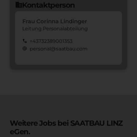
Kontaktperson
domain
Frau Corinna Lindinger
Leitung Personalabteilung
call
+43732389001353
alternate_email
personal@saatbau.com
Weitere Jobs bei SAATBAU LINZ
eGen.