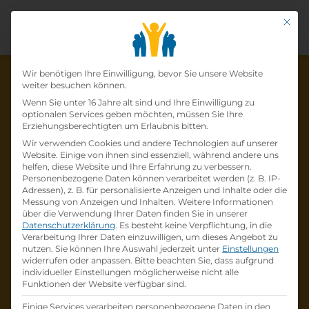
Mit di
Datenschutz-Präfer
Wir benötigen Ihre Einwilligung, bevor Sie unsere Website
weiter besuchen können.
Wenn Sie unter 16 Jahre alt sind und Ihre Einwilligung zu
optionalen Services geben möchten, müssen Sie Ihre
Die Lehrstelle wurde schon
Erziehungsberechtigten um Erlaubnis bitten.
Wir verwenden Cookies und andere Technologien auf unserer
besetzt!
Website. Einige von ihnen sind essenziell, während andere uns
helfen, diese Website und Ihre Erfahrung zu verbessern.
Personenbezogene Daten können verarbeitet werden (z. B. IP-
Die Lehrstelle
Lehre zum Verfahrenstechniker
Adressen), z. B. für personalisierte Anzeigen und Inhalte oder die
für die Getreidewirtschaft (m/w/d)
bei
Messung von Anzeigen und Inhalten.
Weitere Informationen
über die Verwendung Ihrer Daten finden Sie in unserer
SAATBAU LINZ eGen
ist schon
besetzt
.
Datenschutzerklärung
.
Es besteht keine Verpflichtung, in die
Verarbeitung Ihrer Daten einzuwilligen, um dieses Angebot zu
nutzen.
Sie können Ihre Auswahl jederzeit unter
Einstellungen
Firmenprofil besuchen
widerrufen oder anpassen.
Bitte beachten Sie, dass aufgrund
individueller Einstellungen möglicherweise nicht alle
Funktionen der Website verfügbar sind.
Andere Lehrstelle suchen
Einige Services verarbeiten personenbezogene Daten in den