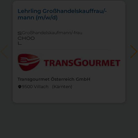
Lehrling Großhandelskauffrau/-
mann (m/w/d)
Großhandelskaufmann/-frau
s
choo
l
Transgourmet Österreich GmbH
9500 Villach (Kärnten)
location_on
lo