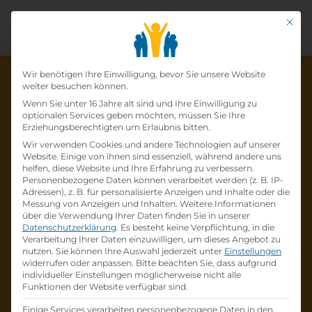
Mit di
Datenschutz-Präfer
Wir benötigen Ihre Einwilligung, bevor Sie unsere Website
weiter besuchen können.
Wenn Sie unter 16 Jahre alt sind und Ihre Einwilligung zu
optionalen Services geben möchten, müssen Sie Ihre
Die Lehrstelle wurde schon
Erziehungsberechtigten um Erlaubnis bitten.
Wir verwenden Cookies und andere Technologien auf unserer
besetzt!
Website. Einige von ihnen sind essenziell, während andere uns
helfen, diese Website und Ihre Erfahrung zu verbessern.
Personenbezogene Daten können verarbeitet werden (z. B. IP-
Die Lehrstelle
Lehrling
Adressen), z. B. für personalisierte Anzeigen und Inhalte oder die
Betriebslogistikkauffrau /-mann (m/w/d)
bei
Messung von Anzeigen und Inhalten.
Weitere Informationen
über die Verwendung Ihrer Daten finden Sie in unserer
Transgourmet Österreich GmbH
ist schon
Datenschutzerklärung
.
Es besteht keine Verpflichtung, in die
besetzt
.
Verarbeitung Ihrer Daten einzuwilligen, um dieses Angebot zu
nutzen.
Sie können Ihre Auswahl jederzeit unter
Einstellungen
widerrufen oder anpassen.
Bitte beachten Sie, dass aufgrund
Firmenprofil besuchen
individueller Einstellungen möglicherweise nicht alle
Funktionen der Website verfügbar sind.
Andere Lehrstelle suchen
Einige Services verarbeiten personenbezogene Daten in den