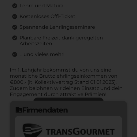
Lehre und Matura
Kostenloses Öffi-Ticket
Spannende Lehrlingsseminare
Planbare Freizeit dank geregelten
Arbeitszeiten
... und vieles mehr!
Im 1. Lehrjahr bekommst du von uns eine
monatliche Bruttolehrlingseinkommen von
€800,- (lt. Kollektivvertrag Stand 01.01.2023).
Zudem belohnen wir deinen Einsatz und dein
Engagement durch attraktive Prämien!
Jetzt bewerben
arrow_forward
Firmendaten
domain