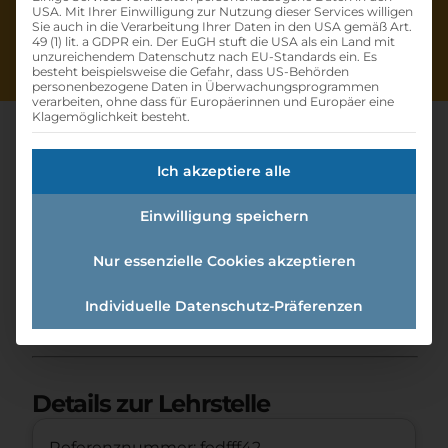
USA. Mit Ihrer Einwilligung zur Nutzung dieser Services willigen
Sie auch in die Verarbeitung Ihrer Daten in den USA gemäß Art.
49 (1) lit. a GDPR ein. Der EuGH stuft die USA als ein Land mit
unzureichendem Datenschutz nach EU-Standards ein. Es
besteht beispielsweise die Gefahr, dass US-Behörden
personenbezogene Daten in Überwachungsprogrammen
verarbeiten, ohne dass für Europäerinnen und Europäer eine
Klagemöglichkeit besteht.
Ich akzeptiere alle
Lehrling
Einwilligung speichern
Betriebslogistikkauffrau /-
mann (m/w/d)
Nur essenzielle Cookies akzeptieren
Individuelle Datenschutz-Präferenzen
Home
»
Offene Lehrstellen
»
Lehrling
Betriebslogistikkauffrau /-mann (m/w/d)
Details zur Lehrstelle
Referenznummer: fedfff42