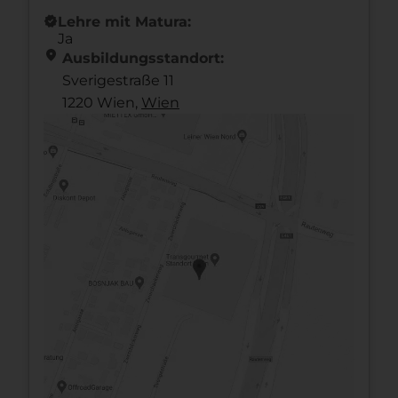
new_releases
Lehre mit Matura:
Ja
location_on
Ausbildungsstandort:
Sverigestraße 11
1220 Wien,
Wien