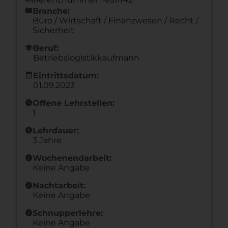
folder
Branche:
Büro / Wirtschaft / Finanzwesen / Recht /
Sicherheit
school
Beruf:
Betriebslogistikkaufmann
calendar_month
Eintrittsdatum:
01.09.2023
schedule
Offene Lehrstellen:
1
schedule
Lehrdauer:
3 Jahre
info
Wochenendarbeit:
Keine Angabe
info
Nachtarbeit:
Keine Angabe
info
Schnupperlehre:
Keine Angabe