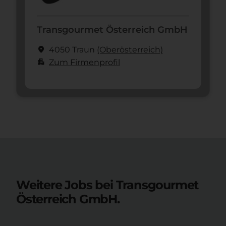
Transgourmet Österreich GmbH
location_on
4050 Traun
(Ober­österreich)
apartment
Zum Firmenprofil
Weitere Jobs bei Transgourmet
Österreich GmbH.