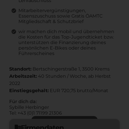
Lehrabschluss
Mitarbeitervergünstigungen,
Essenszuschuss sowie Gratis ÖAMTC
Mitgliedschaft & Schutzbrief
wir machen dich mobil und übernehmen
die Kosten für das Top-Jugendticket bzw.
unterstützen die Finanzierung deines
persönlichen E-Bikes oder deines
Führerscheines
Standort:
Bertschingerstraße 1, 3500 Krems
Arbeitszeit:
40 Stunden / Woche, ab Herbst
2022
Einstiegsgehalt:
EUR 720,75 brutto/Monat
Für dich da:
Sybille Herbinger
Tel: +43 (0)1 71199 21306
Jetzt bewerben
arrow_forward
Firmendaten
domain