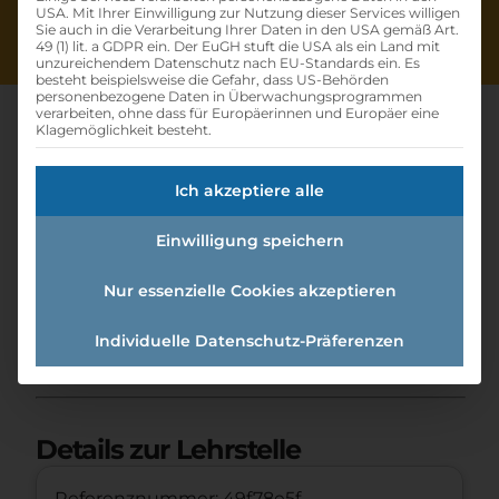
USA. Mit Ihrer Einwilligung zur Nutzung dieser Services willigen
Sie auch in die Verarbeitung Ihrer Daten in den USA gemäß Art.
49 (1) lit. a GDPR ein. Der EuGH stuft die USA als ein Land mit
unzureichendem Datenschutz nach EU-Standards ein. Es
besteht beispielsweise die Gefahr, dass US-Behörden
personenbezogene Daten in Überwachungsprogrammen
verarbeiten, ohne dass für Europäerinnen und Europäer eine
Klagemöglichkeit besteht.
Lehrling Bürokaufmann:frau
Ich akzeptiere alle
Verkaufsberatung -
Einwilligung speichern
Stützpunkt Krems
Nur essenzielle Cookies akzeptieren
Home
»
Offene Lehrstellen
»
Lehrling
Individuelle Datenschutz-Präferenzen
Bürokaufmann:frau Verkaufsberatung -
Stützpunkt Krems
Details zur Lehrstelle
Referenznummer: 49f78e5f