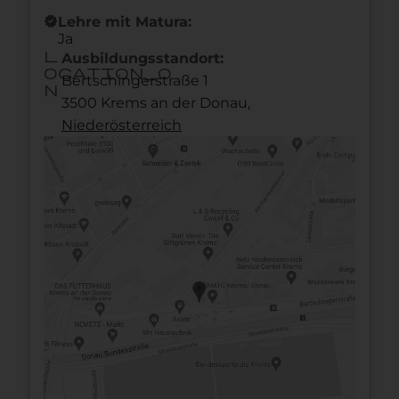
new_releases
Lehre mit Matura:
Ja
l
Ausbildungsstandort:
ocation_o
Bertschingerstraße 1
n
3500 Krems an der Donau,
Nieder­österreich