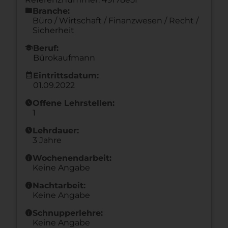
folder
Branche:
Büro / Wirtschaft / Finanzwesen / Recht /
Sicherheit
school
Beruf:
Bürokaufmann
calendar_month
Eintrittsdatum:
01.09.2022
schedule
Offene Lehrstellen:
1
schedule
Lehrdauer:
3 Jahre
info
Wochenendarbeit:
Keine Angabe
info
Nachtarbeit:
Keine Angabe
info
Schnupperlehre:
Keine Angabe