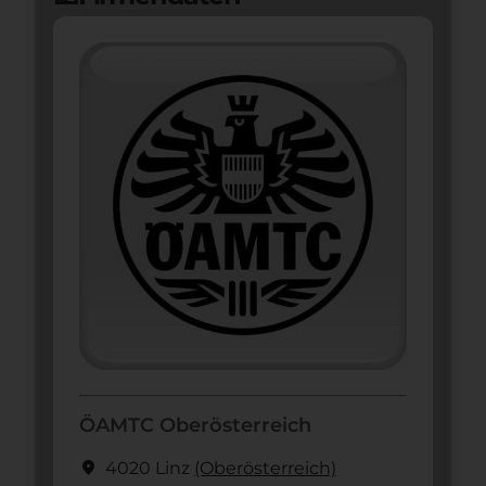
ÖAMTC Oberösterreich
location_on
4020 Linz
(Ober­österreich)