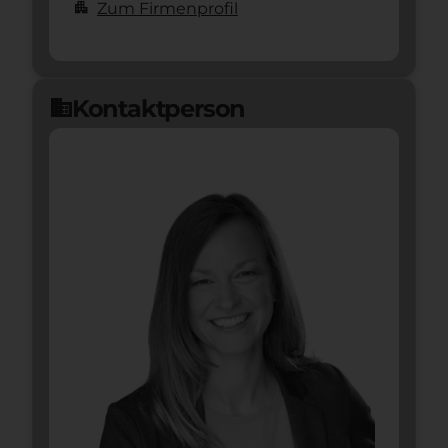
apartment
Zum Firmenprofil
Kontaktperson
domain