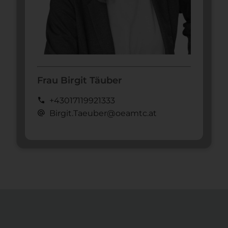
Frau Birgit Täuber
call
+43017119921333
alternate_email
Birgit.Taeuber@oeamtc.at