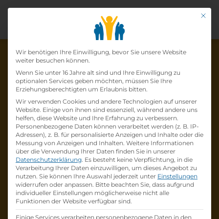
Mit di
Datenschutz-Präfer
Wir benötigen Ihre Einwilligung, bevor Sie unsere Website
weiter besuchen können.
Wenn Sie unter 16 Jahre alt sind und Ihre Einwilligung zu
optionalen Services geben möchten, müssen Sie Ihre
Die Lehrstelle wurde schon
Erziehungsberechtigten um Erlaubnis bitten.
Wir verwenden Cookies und andere Technologien auf unserer
besetzt!
Website. Einige von ihnen sind essenziell, während andere uns
helfen, diese Website und Ihre Erfahrung zu verbessern.
Personenbezogene Daten können verarbeitet werden (z. B. IP-
Die Lehrstelle
Lehrling Bürokaufmann:frau
Adressen), z. B. für personalisierte Anzeigen und Inhalte oder die
Verkaufsberatung - Stützpunkt Krems
bei
Messung von Anzeigen und Inhalten.
Weitere Informationen
über die Verwendung Ihrer Daten finden Sie in unserer
ÖAMTC Oberösterreich
ist schon
besetzt
.
Datenschutzerklärung
.
Es besteht keine Verpflichtung, in die
Verarbeitung Ihrer Daten einzuwilligen, um dieses Angebot zu
nutzen.
Sie können Ihre Auswahl jederzeit unter
Einstellungen
Firmenprofil besuchen
widerrufen oder anpassen.
Bitte beachten Sie, dass aufgrund
individueller Einstellungen möglicherweise nicht alle
Funktionen der Website verfügbar sind.
Andere Lehrstelle suchen
Einige Services verarbeiten personenbezogene Daten in den