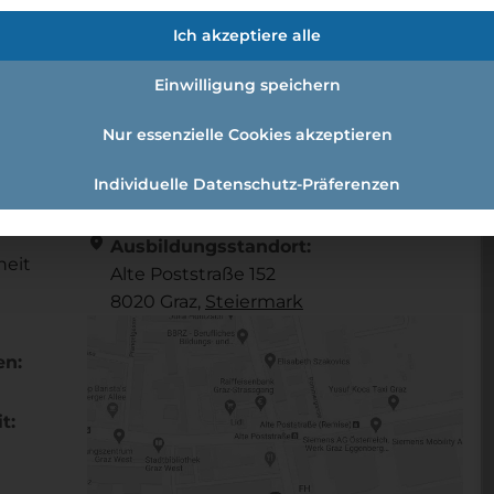
/-frau (m/w/d)
Ich akzeptiere alle
Einwilligung speichern
aufmann/-frau (m/w/d)
Nur essenzielle Cookies akzeptieren
Individuelle Datenschutz-Präferenzen
Referenznummer: 9389218b
location_on
Ausbildungsstandort:
heit
Alte Poststraße 152
8020 Graz,
Steier­mark
en:
t: