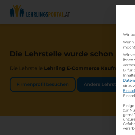
Wir be
Wenn S
möchte
Die Lehrstelle wurde schon beset
Wir ve
ihnen 
verbes
Die Lehrstelle
Lehrling E-Commerce Kaufmann/-fr
B. für
Inhalt
Daten
Firmenprofil besuchen
Andere Lehrstelle suc
einzuw
Einste
Einste
Einige
zur Nu
gemäß 
unzure
Gefah
verarb