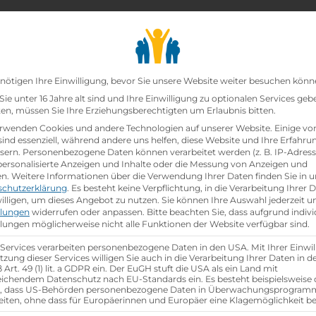
chair_alt
search
school
Lehrbetriebe
Lehrstellen Finden
Lehrb
Datenschutz-Präfer
nötigen Ihre Einwilligung, bevor Sie unsere Website weiter besuchen könn
ie unter 16 Jahre alt sind und Ihre Einwilligung zu optionalen Services geb
n, müssen Sie Ihre Erziehungsberechtigten um Erlaubnis bitten.
zt!
rwenden Cookies und andere Technologien auf unserer Website. Einige vo
sind essenziell, während andere uns helfen, diese Website und Ihre Erfahru
sern.
Personenbezogene Daten können verarbeitet werden (z. B. IP-Adresse
au (m/w/d)
bei
Otto Versand
ist schon
besetzt
.
 personalisierte Anzeigen und Inhalte oder die Messung von Anzeigen und
en.
Weitere Informationen über die Verwendung Ihrer Daten finden Sie in u
schutzerklärung
.
Es besteht keine Verpflichtung, in die Verarbeitung Ihrer 
hen
illigen, um dieses Angebot zu nutzen.
Sie können Ihre Auswahl jederzeit u
llungen
widerrufen oder anpassen.
Bitte beachten Sie, dass aufgrund indivi
llungen möglicherweise nicht alle Funktionen der Website verfügbar sind.
 Services verarbeiten personenbezogene Daten in den USA. Mit Ihrer Einwil
tzung dieser Services willigen Sie auch in die Verarbeitung Ihrer Daten in 
Art. 49 (1) lit. a GDPR ein. Der EuGH stuft die USA als ein Land mit
ichendem Datenschutz nach EU-Standards ein. Es besteht beispielsweise 
r, dass US-Behörden personenbezogene Daten in Überwachungsprogra
eiten, ohne dass für Europäerinnen und Europäer eine Klagemöglichkeit be