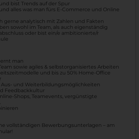
und bist Trends auf der Spur
S und alles was man fürs E-Commerce und Online
uch gerne analytisch mit Zahlen und Fakten
aben sowohl im Team, als auch eigenständig
bschluss oder bist ein/e ambitionierte/r
hule
 lernt man
am sowie agiles & selbstorganisiertes Arbeiten
rbeitszeitmodelle und bis zu 50% Home-Office
r
le Aus- und Weiterbildungsmöglichkeiten
nd Feedbackkultur
Online-Shops, Teamevents, vergünstigte
.
binieren
ne vollständigen Bewerbungsunterlagen – am
ular!