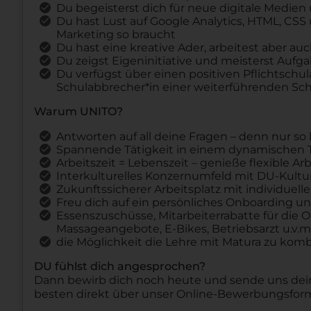
Du begeisterst dich für neue digitale Medien 
Du hast Lust auf Google Analytics, HTML, CS
Marketing so braucht
Du hast eine kreative Ader, arbeitest aber a
Du zeigst Eigeninitiative und meisterst Aufg
Du verfügst über einen positiven Pflichtschula
Schulabbrecher*in einer weiterführenden Sc
Warum UNITO?
Antworten auf all deine Fragen – denn nur so
Spannende Tätigkeit in einem dynamischen Te
Arbeitszeit = Lebenszeit – genieße flexible A
Interkulturelles Konzernumfeld mit DU-Kultu
Zukunftssicherer Arbeitsplatz mit individuel
Freu dich auf ein persönliches Onboarding u
Essenszuschüsse, Mitarbeiterrabatte für die 
Massageangebote, E-Bikes, Betriebsarzt u.v.m
die Möglichkeit die Lehre mit Matura zu kom
DU fühlst dich angesprochen?
Dann bewirb dich noch heute und sende uns dei
besten direkt über unser Online-Bewerbungsform