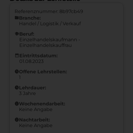
Referenznummer: 8b97cb49
folder
Branche:
Handel / Logistik / Verkauf
school
Beruf:
Einzelhandelskaufmann -
Einzelhandelskauffrau
calendar_month
Eintrittsdatum:
01.08.2023
schedule
Offene Lehrstellen:
1
schedule
Lehrdauer:
3 Jahre
info
Wochenendarbeit:
Keine Angabe
info
Nachtarbeit:
Keine Angabe