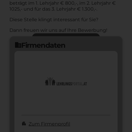
beträgt im 1. Lehrjahr € 800,-, im 2. Lehrjahr €
1025,- und für das 3. Lehrjahr € 1.300,-.
Diese Stelle klingt interessant für Sie?
Dann freuen wir uns auf Ihre Bewerbung!
Jetzt bewerben
arrow_forward
Firmendaten
domain
apartment
Zum Firmenprofil