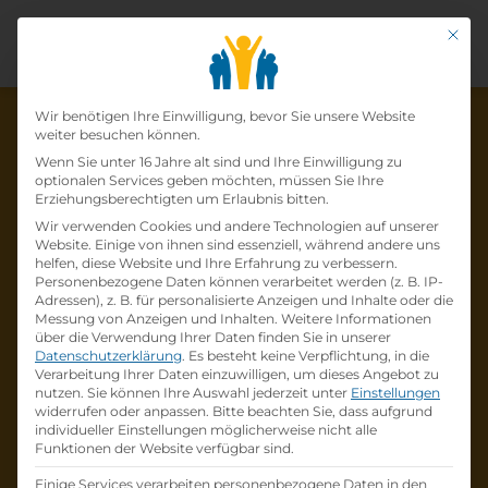
Mit di
Datenschutz-Präfer
Wir benötigen Ihre Einwilligung, bevor Sie unsere Website
weiter besuchen können.
Wenn Sie unter 16 Jahre alt sind und Ihre Einwilligung zu
optionalen Services geben möchten, müssen Sie Ihre
Die Lehrstelle wurde schon
Erziehungsberechtigten um Erlaubnis bitten.
Wir verwenden Cookies und andere Technologien auf unserer
besetzt!
Website. Einige von ihnen sind essenziell, während andere uns
helfen, diese Website und Ihre Erfahrung zu verbessern.
Personenbezogene Daten können verarbeitet werden (z. B. IP-
Die Lehrstelle
Lehrling Einzelhandel mit
Adressen), z. B. für personalisierte Anzeigen und Inhalte oder die
Schwerpunkt Einrichtungsberatung (m/w/d)
Messung von Anzeigen und Inhalten.
Weitere Informationen
über die Verwendung Ihrer Daten finden Sie in unserer
bei
ist schon
besetzt
.
Datenschutzerklärung
.
Es besteht keine Verpflichtung, in die
Verarbeitung Ihrer Daten einzuwilligen, um dieses Angebot zu
nutzen.
Sie können Ihre Auswahl jederzeit unter
Einstellungen
Firmenprofil besuchen
widerrufen oder anpassen.
Bitte beachten Sie, dass aufgrund
individueller Einstellungen möglicherweise nicht alle
Funktionen der Website verfügbar sind.
Andere Lehrstelle suchen
Einige Services verarbeiten personenbezogene Daten in den