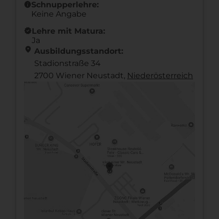
info
Schnupperlehre:
Keine Angabe
new_releases
Lehre mit Matura:
Ja
location_on
Ausbildungsstandort:
Stadionstraße 34
2700 Wiener Neustadt,
Nieder­österreich