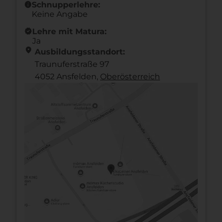
info
Schnupperlehre:
Keine Angabe
new_releases
Lehre mit Matura:
Ja
location_on
Ausbildungsstandort:
Traunuferstraße 97
4052 Ansfelden,
Ober­österreich