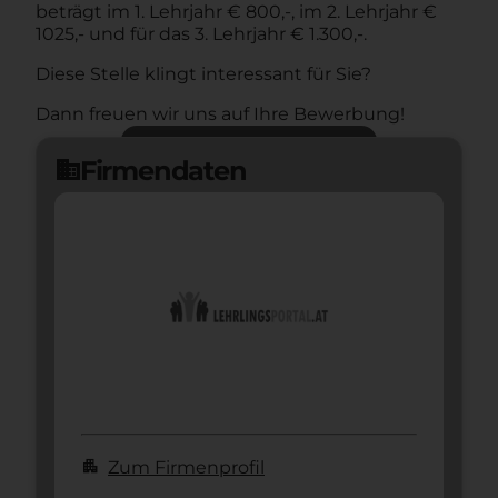
beträgt im 1. Lehrjahr € 800,-, im 2. Lehrjahr €
1025,- und für das 3. Lehrjahr € 1.300,-.
Diese Stelle klingt interessant für Sie?
Dann freuen wir uns auf Ihre Bewerbung!
Jetzt bewerben
arrow_forward
Firmendaten
domain
apartment
Zum Firmenprofil