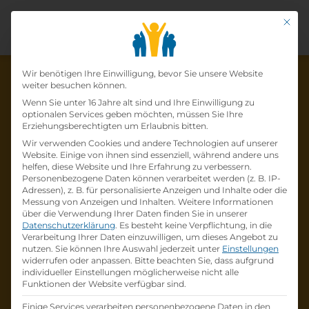
Mit di
Datenschutz-Präfer
Wir benötigen Ihre Einwilligung, bevor Sie unsere Website
weiter besuchen können.
Wenn Sie unter 16 Jahre alt sind und Ihre Einwilligung zu
optionalen Services geben möchten, müssen Sie Ihre
Die Lehrstelle wurde schon
Erziehungsberechtigten um Erlaubnis bitten.
Wir verwenden Cookies und andere Technologien auf unserer
besetzt!
Website. Einige von ihnen sind essenziell, während andere uns
helfen, diese Website und Ihre Erfahrung zu verbessern.
Personenbezogene Daten können verarbeitet werden (z. B. IP-
Die Lehrstelle
Lehrling Einzelhandel mit
Adressen), z. B. für personalisierte Anzeigen und Inhalte oder die
Schwerpunkt Einrichtungsberatung (m/w/d)
Messung von Anzeigen und Inhalten.
Weitere Informationen
über die Verwendung Ihrer Daten finden Sie in unserer
bei
ist schon
besetzt
.
Datenschutzerklärung
.
Es besteht keine Verpflichtung, in die
Verarbeitung Ihrer Daten einzuwilligen, um dieses Angebot zu
nutzen.
Sie können Ihre Auswahl jederzeit unter
Einstellungen
Firmenprofil besuchen
widerrufen oder anpassen.
Bitte beachten Sie, dass aufgrund
individueller Einstellungen möglicherweise nicht alle
Funktionen der Website verfügbar sind.
Andere Lehrstelle suchen
Einige Services verarbeiten personenbezogene Daten in den