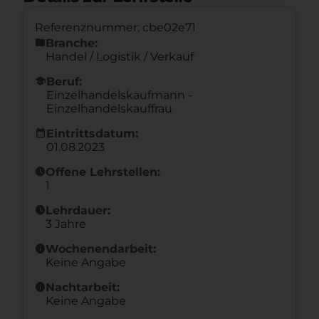
Referenznummer: cbe02e71
folder
Branche:
Handel / Logistik / Verkauf
school
Beruf:
Einzelhandelskaufmann -
Einzelhandelskauffrau
calendar_month
Eintrittsdatum:
01.08.2023
schedule
Offene Lehrstellen:
1
schedule
Lehrdauer:
3 Jahre
info
Wochenendarbeit:
Keine Angabe
info
Nachtarbeit:
Keine Angabe