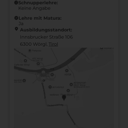
info
Schnupperlehre:
Keine Angabe
new_releases
Lehre mit Matura:
Ja
location_on
Ausbildungsstandort:
Innsbrucker Straße 106
6300 Wörgl,
Tirol