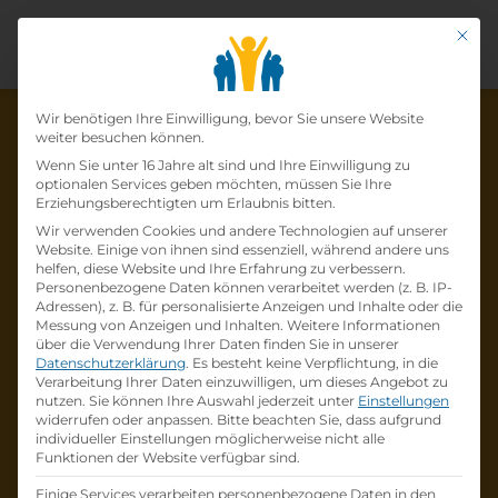
Mit di
Datenschutz-Präfer
Wir benötigen Ihre Einwilligung, bevor Sie unsere Website
weiter besuchen können.
Wenn Sie unter 16 Jahre alt sind und Ihre Einwilligung zu
optionalen Services geben möchten, müssen Sie Ihre
Die Lehrstelle wurde schon
Erziehungsberechtigten um Erlaubnis bitten.
Wir verwenden Cookies und andere Technologien auf unserer
besetzt!
Website. Einige von ihnen sind essenziell, während andere uns
helfen, diese Website und Ihre Erfahrung zu verbessern.
Personenbezogene Daten können verarbeitet werden (z. B. IP-
Die Lehrstelle
Lehrling Einzelhandel mit
Adressen), z. B. für personalisierte Anzeigen und Inhalte oder die
Schwerpunkt Einrichtungsberatung (m/w/d)
Messung von Anzeigen und Inhalten.
Weitere Informationen
über die Verwendung Ihrer Daten finden Sie in unserer
bei
ist schon
besetzt
.
Datenschutzerklärung
.
Es besteht keine Verpflichtung, in die
Verarbeitung Ihrer Daten einzuwilligen, um dieses Angebot zu
nutzen.
Sie können Ihre Auswahl jederzeit unter
Einstellungen
Firmenprofil besuchen
widerrufen oder anpassen.
Bitte beachten Sie, dass aufgrund
individueller Einstellungen möglicherweise nicht alle
Funktionen der Website verfügbar sind.
Andere Lehrstelle suchen
Einige Services verarbeiten personenbezogene Daten in den