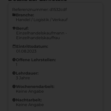
Referenznummer: d1532cdf
folder
Branche:
Handel / Logistik / Verkauf
school
Beruf:
Einzelhandelskaufmann -
Einzelhandelskauffrau
calendar_month
Eintrittsdatum:
01.08.2023
schedule
Offene Lehrstellen:
1
schedule
Lehrdauer:
3 Jahre
info
Wochenendarbeit:
Keine Angabe
info
Nachtarbeit:
Keine Angabe