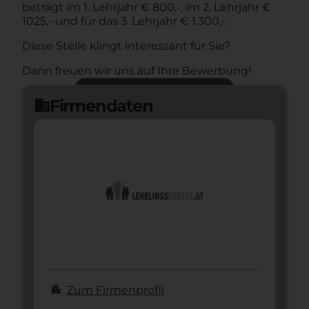
beträgt im 1. Lehrjahr € 800,-, im 2. Lehrjahr €
1025,- und für das 3. Lehrjahr € 1.300,-.
Diese Stelle klingt interessant für Sie?
Dann freuen wir uns auf Ihre Bewerbung!
Jetzt bewerben
arrow_forward
Firmendaten
domain
apartment
Zum Firmenprofil