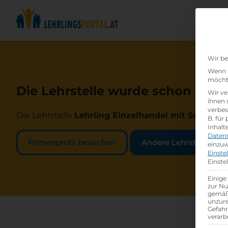
Wir be
Wenn S
möchte
Die Lehrstelle wurde schon beset
Wir ve
ihnen 
verbes
Die Lehrstelle
Lehrling Einzelhandel mit Schwerp
B. für
Inhalt
Daten
Firmenprofil besuchen
Andere Lehrstelle suc
einzuw
Einste
Einste
Einige
zur Nu
gemäß 
unzure
Gefah
verarb