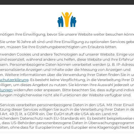
chair_alt
search
school
Lehrbetriebe
Lehrstellen Finden
Lehrb
Datenschutz-Präfer
nötigen Ihre Einwilligung, bevor Sie unsere Website weiter besuchen könn
ie unter 16 Jahre alt sind und Ihre Einwilligung zu optionalen Services geb
n, müssen Sie Ihre Erziehungsberechtigten um Erlaubnis bitten.
zt!
rwenden Cookies und andere Technologien auf unserer Website. Einige vo
sind essenziell, während andere uns helfen, diese Website und Ihre Erfahru
sern.
Personenbezogene Daten können verarbeitet werden (z. B. IP-Adresse
unkt Einrichtungsberatung (m/w/d)
bei
ist schon
beset
 personalisierte Anzeigen und Inhalte oder die Messung von Anzeigen und
en.
Weitere Informationen über die Verwendung Ihrer Daten finden Sie in u
schutzerklärung
.
Es besteht keine Verpflichtung, in die Verarbeitung Ihrer 
hen
illigen, um dieses Angebot zu nutzen.
Sie können Ihre Auswahl jederzeit u
llungen
widerrufen oder anpassen.
Bitte beachten Sie, dass aufgrund indivi
llungen möglicherweise nicht alle Funktionen der Website verfügbar sind.
 Services verarbeiten personenbezogene Daten in den USA. Mit Ihrer Einwil
tzung dieser Services willigen Sie auch in die Verarbeitung Ihrer Daten in 
Art. 49 (1) lit. a GDPR ein. Der EuGH stuft die USA als ein Land mit
ichendem Datenschutz nach EU-Standards ein. Es besteht beispielsweise 
r, dass US-Behörden personenbezogene Daten in Überwachungsprogra
eiten, ohne dass für Europäerinnen und Europäer eine Klagemöglichkeit be