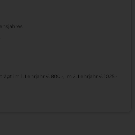
n
bensjahres
s
gt im 1. Lehrjahr € 800,-, im 2. Lehrjahr € 1025,-