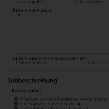
Keine Angabe
Keine Angabe
new_releases
Lehre mit Matura:
Ja
euro
Lehrlingseinkommen pro Lehrjahr:
1. Jahr: € 800,00
2. Jahr: € 1.0
Jobbeschreibung
Ihre Aufgaben
Mitarbeit in unterschiedlichen Verkaufs-Abte
professionelle Kundenberatung
computergestützte Raumplanung