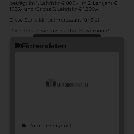
beträgt im 1. Lehrjahr € 800,-, im 2. Lehrjahr €
1025,- und für das 3. Lehrjahr € 1.300,-.
Diese Stelle klingt interessant für Sie?
Dann freuen wir uns auf Ihre Bewerbung!
Jetzt bewerben
arrow_forward
Firmendaten
domain
apartment
Zum Firmenprofil