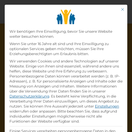
Mit di
Datenschutz-Präfer
Wir benötigen Ihre Einwilligung, bevor Sie unsere Website
weiter besuchen können.
Wenn Sie unter 16 Jahre alt sind und Ihre Einwilligung zu
optionalen Services geben möchten, müssen Sie Ihre
Die Lehrstelle wurde schon
Erziehungsberechtigten um Erlaubnis bitten.
Wir verwenden Cookies und andere Technologien auf unserer
besetzt!
Website. Einige von ihnen sind essenziell, während andere uns
helfen, diese Website und Ihre Erfahrung zu verbessern.
Personenbezogene Daten können verarbeitet werden (z. B. IP-
Die Lehrstelle
Lehrling Einzelhandel mit
Adressen), z. B. für personalisierte Anzeigen und Inhalte oder die
Schwerpunkt Einrichtungsberatung (m/w/d)
Messung von Anzeigen und Inhalten.
Weitere Informationen
über die Verwendung Ihrer Daten finden Sie in unserer
bei
ist schon
besetzt
.
Datenschutzerklärung
.
Es besteht keine Verpflichtung, in die
Verarbeitung Ihrer Daten einzuwilligen, um dieses Angebot zu
nutzen.
Sie können Ihre Auswahl jederzeit unter
Einstellungen
Firmenprofil besuchen
widerrufen oder anpassen.
Bitte beachten Sie, dass aufgrund
individueller Einstellungen möglicherweise nicht alle
Funktionen der Website verfügbar sind.
Andere Lehrstelle suchen
Einige Services verarbeiten personenbezogene Daten in den