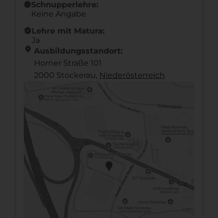
info
Schnupperlehre:
Keine Angabe
new_releases
Lehre mit Matura:
Ja
location_on
Ausbildungsstandort:
Horner Straße 101
2000 Stockerau,
Nieder­österreich