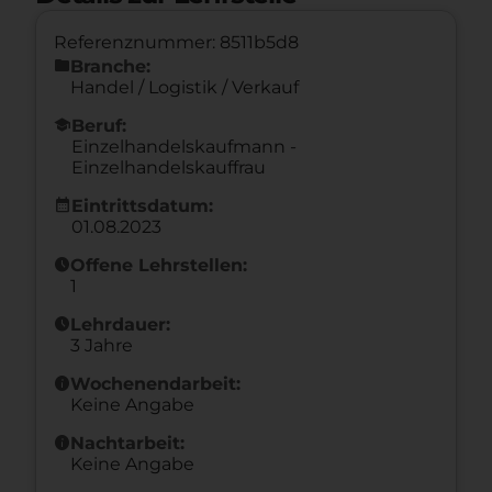
Referenznummer: 8511b5d8
folder
Branche:
Handel / Logistik / Verkauf
school
Beruf:
Einzelhandelskaufmann -
Einzelhandelskauffrau
calendar_month
Eintrittsdatum:
01.08.2023
schedule
Offene Lehrstellen:
1
schedule
Lehrdauer:
3 Jahre
info
Wochenendarbeit:
Keine Angabe
info
Nachtarbeit:
Keine Angabe