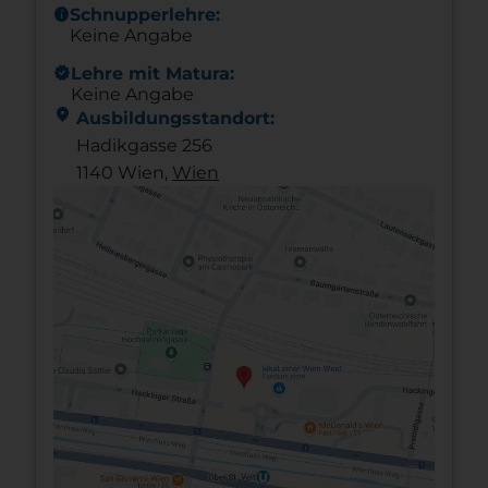
info
Schnupperlehre:
Keine Angabe
new_releases
Lehre mit Matura:
Keine Angabe
location_on
Ausbildungsstandort:
Hadikgasse 256
1140 Wien,
Wien