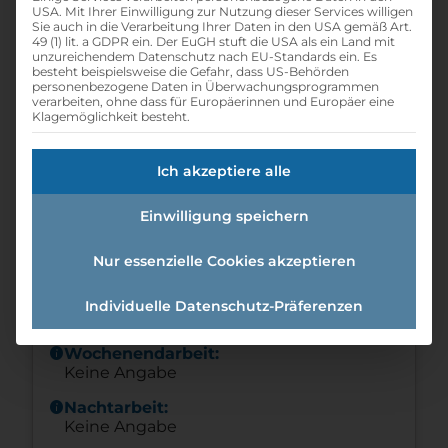
USA. Mit Ihrer Einwilligung zur Nutzung dieser Services willigen
Sie auch in die Verarbeitung Ihrer Daten in den USA gemäß Art.
Referenznummer: 89ca6413
49 (1) lit. a GDPR ein. Der EuGH stuft die USA als ein Land mit
unzureichendem Datenschutz nach EU-Standards ein. Es
folder
Branche:
besteht beispielsweise die Gefahr, dass US-Behörden
Handel / Logistik / Verkauf
personenbezogene Daten in Überwachungsprogrammen
verarbeiten, ohne dass für Europäerinnen und Europäer eine
school
Klagemöglichkeit besteht.
Beruf:
Einzelhandelskaufmann -
Einzelhandelskauffrau
Ich akzeptiere alle
calendar_month
Eintrittsdatum:
01.08.2024
Einwilligung speichern
schedule
Offene Lehrstellen:
Nur essenzielle Cookies akzeptieren
1
schedule
Lehrdauer:
Individuelle Datenschutz-Präferenzen
3 Jahre
info
Wochenendarbeit:
Keine Angabe
info
Nachtarbeit:
Keine Angabe