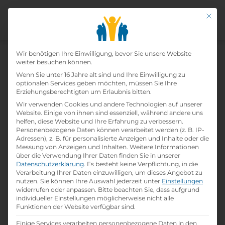
Mit di
Datenschutz-Präfer
Wir benötigen Ihre Einwilligung, bevor Sie unsere Website
weiter besuchen können.
Wenn Sie unter 16 Jahre alt sind und Ihre Einwilligung zu
Lehrling Einzelhandel Mit
optionalen Services geben möchten, müssen Sie Ihre
Erziehungsberechtigten um Erlaubnis bitten.
Schwerpunkt
Wir verwenden Cookies und andere Technologien auf unserer
Website. Einige von ihnen sind essenziell, während andere uns
Einrichtungsberatung
helfen, diese Website und Ihre Erfahrung zu verbessern.
Personenbezogene Daten können verarbeitet werden (z. B. IP-
Adressen), z. B. für personalisierte Anzeigen und Inhalte oder die
(m/w/d)
Messung von Anzeigen und Inhalten.
Weitere Informationen
über die Verwendung Ihrer Daten finden Sie in unserer
Home
Datenschutzerklärung
»
Offene Lehrstellen
.
Es besteht keine Verpflichtung, in die
»
Lehrling
Verarbeitung Ihrer Daten einzuwilligen, um dieses Angebot zu
Einzelhandel mit Schwerpunkt
nutzen.
Sie können Ihre Auswahl jederzeit unter
Einstellungen
Einrichtungsberatung (m/w/d)
widerrufen oder anpassen.
Bitte beachten Sie, dass aufgrund
individueller Einstellungen möglicherweise nicht alle
Funktionen der Website verfügbar sind.
Details zur Lehrstelle
Einige Services verarbeiten personenbezogene Daten in den