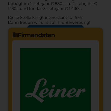
beträgt im 1. Lehrjahr € 880,-, im 2. Lehrjahr €
1.130,- und für das 3. Lehrjahr € 1.430,-.
Diese Stelle klingt interessant für Sie?
Dann freuen wir uns auf Ihre Bewerbung!
Jetzt bewerben
arrow_forward
Firmendaten
domain