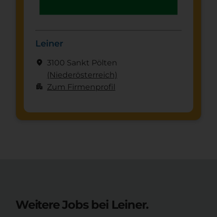
Leiner
location_on
3100 Sankt Pölten
(Nieder­österreich)
apartment
Zum Firmenprofil
Weitere Jobs bei Leiner.