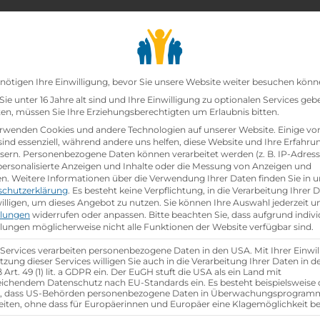
chair_alt
search
school
Lehrbetriebe
Lehrstellen Finden
Lehrb
Datenschutz-Präfer
nötigen Ihre Einwilligung, bevor Sie unsere Website weiter besuchen könn
ie unter 16 Jahre alt sind und Ihre Einwilligung zu optionalen Services geb
n, müssen Sie Ihre Erziehungsberechtigten um Erlaubnis bitten.
zt!
rwenden Cookies und andere Technologien auf unserer Website. Einige vo
sind essenziell, während andere uns helfen, diese Website und Ihre Erfahru
sern.
Personenbezogene Daten können verarbeitet werden (z. B. IP-Adresse
in
bei
Collini Dienstleistungs GmbH
ist schon
besetzt
.
 personalisierte Anzeigen und Inhalte oder die Messung von Anzeigen und
en.
Weitere Informationen über die Verwendung Ihrer Daten finden Sie in u
schutzerklärung
.
Es besteht keine Verpflichtung, in die Verarbeitung Ihrer 
hen
illigen, um dieses Angebot zu nutzen.
Sie können Ihre Auswahl jederzeit u
llungen
widerrufen oder anpassen.
Bitte beachten Sie, dass aufgrund indivi
llungen möglicherweise nicht alle Funktionen der Website verfügbar sind.
 Services verarbeiten personenbezogene Daten in den USA. Mit Ihrer Einwil
tzung dieser Services willigen Sie auch in die Verarbeitung Ihrer Daten in 
Art. 49 (1) lit. a GDPR ein. Der EuGH stuft die USA als ein Land mit
ichendem Datenschutz nach EU-Standards ein. Es besteht beispielsweise 
r, dass US-Behörden personenbezogene Daten in Überwachungsprogra
eiten, ohne dass für Europäerinnen und Europäer eine Klagemöglichkeit be