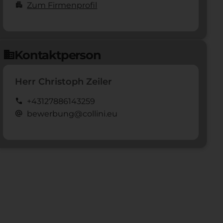
apartment
Zum Firmenprofil
Kontaktperson
domain
Herr Christoph Zeiler
call
+43127886143259
alternate_email
bewerbung@collini.eu