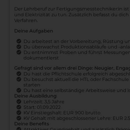
Der Lehrberuf zur Fertigungsmesstechniker:in is
und Elektrizität zu tun. Zusätzlich befasst du d
Verfahren.
Deine Aufgaben
Du arbeitest an der Vorbereitung, Rüstung 
Du überwachst Produktionsabläufe und -anl
Du entnimmst Proben und führst Messungen 
dokumentierst
Gefragt sind vor allem drei Dinge: Neugier, En
Du hast die Pflichtschule erfolgreich abgesch
Du besuchst aktuell die HTL oder Fachschul
starten
Du hast eine selbständige Arbeitsweise und l
Deine Ausbildung
Lehrzeit: 3,5 Jahre
Start: 01.09.2022
KV Einstiegshalt: EUR 900 brutto
KV Gehalt mit abgeschlossener Lehre: EUR 2.5
Deine Benefits
Attraktives Grundgehalt und zusätzlich Prämi