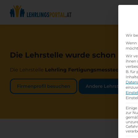
Wir be
Wenn S
möchte
Die Lehrstelle wurde schon beset
Wir ve
ihnen 
verbes
Die Lehrstelle
Lehrling Fertigungsmesstechniker:
B. für
Inhalt
Daten
Firmenprofil besuchen
Andere Lehrstelle suc
einzuw
Einste
Einste
Einige
zur Nu
gemäß 
unzure
Gefah
verarb