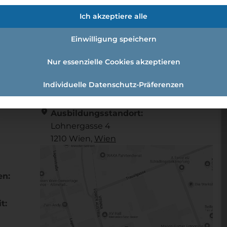
r:in
Ich akzeptiere alle
Einwilligung speichern
sstechniker:in
Nur essenzielle Cookies akzeptieren
Individuelle Datenschutz-Präferenzen
Referenznummer: d348c7ce
location_on
Ausbildungsstandort:
Lohnergasse 4
1210 Wien,
Wien
en:
t: