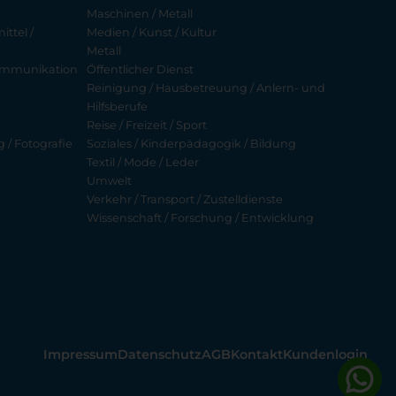
Maschinen / Metall
ttel /
Medien / Kunst / Kultur
Metall
ekommunikation
Öffentlicher Dienst
Reinigung / Hausbetreuung / Anlern- und
Hilfsberufe
Reise / Freizeit / Sport
g / Fotografie
Soziales / Kinderpädagogik / Bildung
Textil / Mode / Leder
Umwelt
Verkehr / Transport / Zustelldienste
Wissenschaft / Forschung / Entwicklung
Impressum
Datenschutz
AGB
Kontakt
Kundenlogin