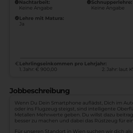
info
info
Nachtarbeit:
Schnupperlehre:
Keine Angabe
Keine Angabe
new_releases
Lehre mit Matura:
Ja
euro
Lehrlingseinkommen pro Lehrjahr:
1. Jahr: € 900,00
2. Jahr: laut 
Jobbeschreibung
Wenn Du Dein Smartphone auflädst, Dich im Auto 
oder ins Flugzeug steigst, sind intelligente Oberfl
Metallen Mehrwerte geben. Du willst dazu beitra
besser zu machen und dabei das Rüstzeug für ei
Für unseren Standort in Wien suchen wir dich als