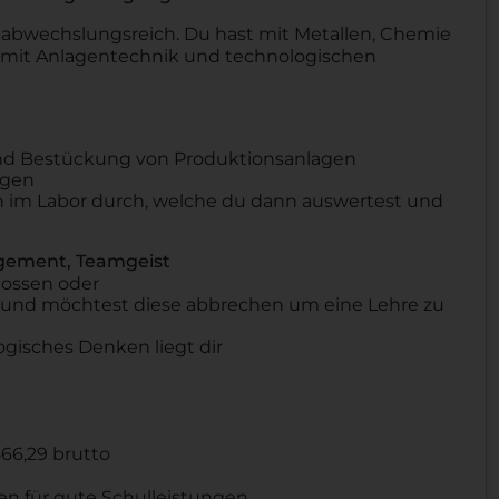
t abwechslungsreich. Du hast mit Metallen, Chemie
ich mit Anlagentechnik und technologischen
und Bestückung von Produktionsanlagen
agen
im Labor durch, welche du dann auswertest und
gagement, Teamgeist
lossen oder
e und möchtest diese abbrechen um eine Lehre zu
ogisches Denken liegt dir
66,29 brutto
en für gute Schulleistungen