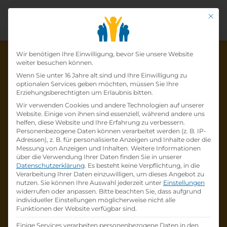
Mit di
Datenschutz-Präfer
Wir benötigen Ihre Einwilligung, bevor Sie unsere Website
weiter besuchen können.
Wenn Sie unter 16 Jahre alt sind und Ihre Einwilligung zu
optionalen Services geben möchten, müssen Sie Ihre
Die Lehrstelle wurde schon
Erziehungsberechtigten um Erlaubnis bitten.
Wir verwenden Cookies und andere Technologien auf unserer
besetzt!
Website. Einige von ihnen sind essenziell, während andere uns
helfen, diese Website und Ihre Erfahrung zu verbessern.
Personenbezogene Daten können verarbeitet werden (z. B. IP-
Die Lehrstelle
Lehrling für den Beruf
Adressen), z. B. für personalisierte Anzeigen und Inhalte oder die
Betriebsdienstleiter*in (w/m/d)
bei
IMC
Messung von Anzeigen und Inhalten.
Weitere Informationen
über die Verwendung Ihrer Daten finden Sie in unserer
Krems
ist schon
besetzt
.
Datenschutzerklärung
.
Es besteht keine Verpflichtung, in die
Verarbeitung Ihrer Daten einzuwilligen, um dieses Angebot zu
nutzen.
Sie können Ihre Auswahl jederzeit unter
Einstellungen
Firmenprofil besuchen
widerrufen oder anpassen.
Bitte beachten Sie, dass aufgrund
individueller Einstellungen möglicherweise nicht alle
Funktionen der Website verfügbar sind.
Andere Lehrstelle suchen
Einige Services verarbeiten personenbezogene Daten in den