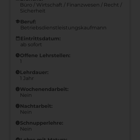
Büro / Wirtschaft / Finanzwesen / Recht /
Sicherheit
school
Beruf:
Betriebsdienstleistungskaufmann
calendar_month
Eintrittsdatum:
ab sofort
schedule
Offene Lehrstellen:
1
schedule
Lehrdauer:
1 Jahr
info
Wochenendarbeit:
Nein
info
Nachtarbeit:
Nein
info
Schnupperlehre:
Nein
new_releases
Lehre mit Matura: