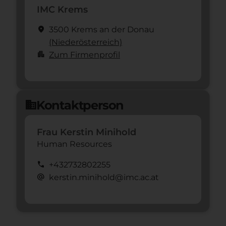
IMC Krems
location_on
3500 Krems an der Donau
(Nieder­österreich)
apartment
Zum Firmenprofil
Kontaktperson
domain
Frau Kerstin Minihold
Human Resources
call
+432732802255
alternate_email
kerstin.minihold@imc.ac.at