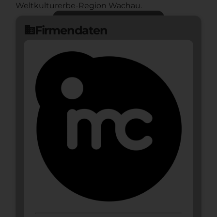
Weltkulturerbe-Region Wachau.
Jetzt bewerben
arrow_forward
Firmendaten
domain