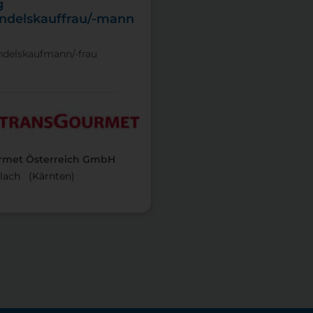
g
ndelskauffrau/-mann
delskaufmann/-frau
rmet Österreich GmbH
llach (Kärnten)