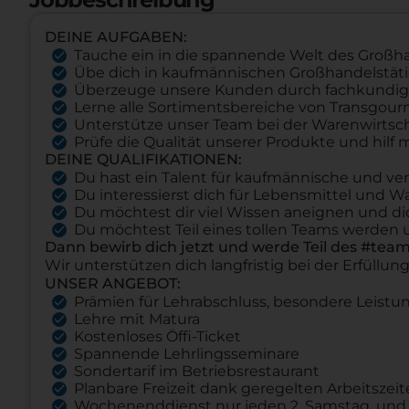
DEINE AUFGABEN:
Tauche ein in die spannende Welt des Großh
Übe dich in kaufmännischen Großhandelstät
Überzeuge unsere Kunden durch fachkundig
Lerne alle Sortimentsbereiche von Transgou
Unterstütze unser Team bei der Warenwirtsch
Prüfe die Qualität unserer Produkte und hilf 
DEINE QUALIFIKATIONEN:
Du hast ein Talent für kaufmännische und ver
Du interessierst dich für Lebensmittel und W
Du möchtest dir viel Wissen aneignen und di
Du möchtest Teil eines tollen Teams werden u
Dann bewirb dich jetzt und werde Teil des #tea
Wir unterstützen dich langfristig bei der Erfüllun
UNSER ANGEBOT:
Prämien für Lehrabschluss, besondere Leistu
Lehre mit Matura
Kostenloses Öffi-Ticket
Spannende Lehrlingsseminare
Sondertarif im Betriebsrestaurant
Planbare Freizeit dank geregelten Arbeitszei
Wochenenddienst nur jeden 2. Samstag, und d