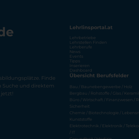
de
Lehrlinsportal.at
Lehrbetriebe
Lehrstellen Finden
Lehrberufe
News
Events
Tipps
Inserieren
Dashboard
Übersicht Berufsfelder
sbildungsplätze. Finde
en Suche und direktem
Bau / Baunebengewerbe / Holz
jetzt!
Bergbau / Rohstoffe / Glas / Keramik
Büro / Wirtschaft / Finanzwesen / R
Sicherheit
Chemie / Biotechnologie / Lebensmi
Kunststoffe
Elektrotechnik / Elektronik / Tel
/ IT
Gesundheit / Medizin