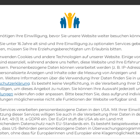
chair_alt
search
school
Lehrbetriebe
Lehrstellen Finden
Lehrb
Datenschutz-Präfer
nötigen Ihre Einwilligung, bevor Sie unsere Website weiter besuchen könn
ie unter 16 Jahre alt sind und Ihre Einwilligung zu optionalen Services geb
n, müssen Sie Ihre Erziehungsberechtigten um Erlaubnis bitten.
/-mann (m/w/d)
rwenden Cookies und andere Technologien auf unserer Website. Einige vo
sind essenziell, während andere uns helfen, diese Website und Ihre Erfahru
sern.
Personenbezogene Daten können verarbeitet werden (z. B. IP-Adresse
auffrau /-mann (m/w/d)
 personalisierte Anzeigen und Inhalte oder die Messung von Anzeigen und
en.
Weitere Informationen über die Verwendung Ihrer Daten finden Sie in u
schutzerklärung
.
Es besteht keine Verpflichtung, in die Verarbeitung Ihrer 
illigen, um dieses Angebot zu nutzen.
Sie können Ihre Auswahl jederzeit u
llungen
widerrufen oder anpassen.
Bitte beachten Sie, dass aufgrund indivi
llungen möglicherweise nicht alle Funktionen der Website verfügbar sind.
Referenznummer: a3be2df1
 Services verarbeiten personenbezogene Daten in den USA. Mit Ihrer Einwil
location_on
Ausbildungsstandort:
tzung dieser Services willigen Sie auch in die Verarbeitung Ihrer Daten in 
heit
Art. 49 (1) lit. a GDPR ein. Der EuGH stuft die USA als ein Land mit
Triglavstraße 75
ichendem Datenschutz nach EU-Standards ein. Es besteht beispielsweise 
r, dass US-Behörden personenbezogene Daten in Überwachungsprogra
9500 Villach,
Kärnten
eiten, ohne dass für Europäerinnen und Europäer eine Klagemöglichkeit be