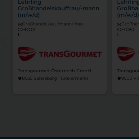
Lehrling
Lehrlin
Großhandelskauffrau/-mann
Großha
(m/w/d)
(m/w/d)
Großhandelskaufmann/-frau
Großhan
s
s
choo
choo
l
l
Transgourmet Österreich GmbH
Transgou
8055 Seiersberg (Steier­mark)
9500 Vi
location_on
location_on