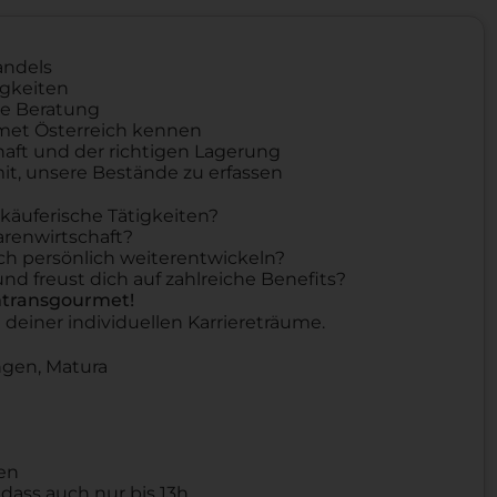
andels
igkeiten
e Beratung
rmet Österreich kennen
aft und der richtigen Lagerung
mit, unsere Bestände zu erfassen
käuferische Tätigkeiten?
arenwirtschaft?
ch persönlich weiterentwickeln?
nd freust dich auf zahlreiche Benefits?
mtransgourmet!
g deiner individuellen Karriereträume.
ngen, Matura
ten
ass auch nur bis 13h