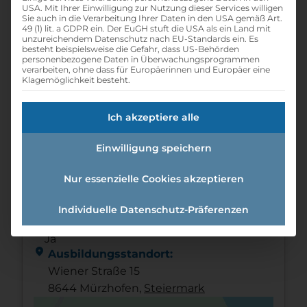
calendar_month
Eintrittsdatum:
USA. Mit Ihrer Einwilligung zur Nutzung dieser Services willigen
ab sofort
Sie auch in die Verarbeitung Ihrer Daten in den USA gemäß Art.
49 (1) lit. a GDPR ein. Der EuGH stuft die USA als ein Land mit
unzureichendem Datenschutz nach EU-Standards ein. Es
schedule
Offene Lehrstellen:
besteht beispielsweise die Gefahr, dass US-Behörden
1
personenbezogene Daten in Überwachungsprogrammen
verarbeiten, ohne dass für Europäerinnen und Europäer eine
schedule
Lehrdauer:
Klagemöglichkeit besteht.
3 Jahre
info
Wochenendarbeit:
Ich akzeptiere alle
Nein
Einwilligung speichern
info
Nachtarbeit:
Nein
Nur essenzielle Cookies akzeptieren
info
Schnupperlehre:
Ja
Individuelle Datenschutz-Präferenzen
new_releases
Lehre mit Matura:
Ja
location_on
Ausbildungsstandort:
Wiener Straße 15
8644 Mürzhofen,
Steier­mark