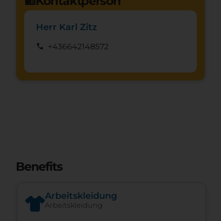
Kontaktperson
domain
Herr Karl Zitz
call
+436642148572
Benefits
Arbeitskleidung
Arbeitskleidung