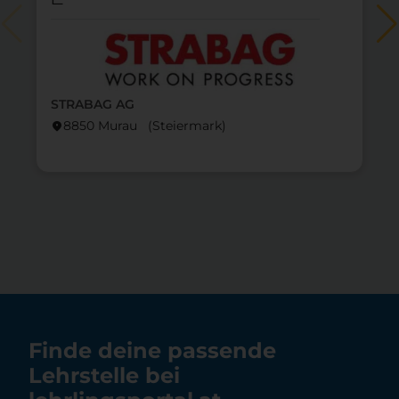
STRABAG AG
8850 Murau (Steier­mark)
location_on
lo
Finde deine passende
Lehrstelle bei