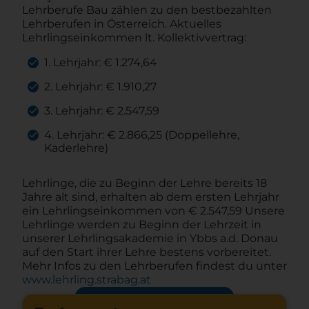
Lehrberufe Bau zählen zu den bestbezahlten
Lehrberufen in Österreich. Aktuelles
Lehrlingseinkommen lt. Kollektivvertrag:
1. Lehrjahr: € 1.274,64
2. Lehrjahr: € 1.910,27
3. Lehrjahr: € 2.547,59
4. Lehrjahr: € 2.866,25 (Doppellehre,
Kaderlehre)
Lehrlinge, die zu Beginn der Lehre bereits 18
Jahre alt sind, erhalten ab dem ersten Lehrjahr
ein Lehrlingseinkommen von € 2.547,59 Unsere
Lehrlinge werden zu Beginn der Lehrzeit in
unserer Lehrlingsakademie in Ybbs a.d. Donau
auf den Start ihrer Lehre bestens vorbereitet.
Mehr Infos zu den Lehrberufen findest du unter
www.lehrling.strabag.at
Jetzt bewerben
arrow_forward