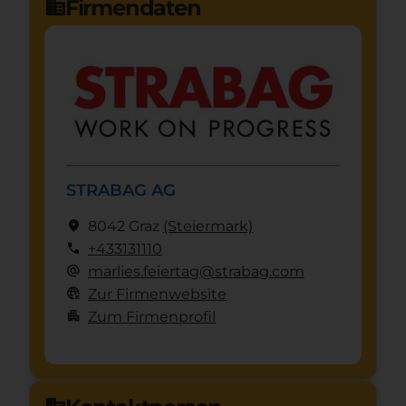
Firmendaten
domain
STRABAG AG
location_on
8042 Graz
(Steier­mark)
call
+433131110
alternate_email
marlies.feiertag@strabag.com
captive_portal
Zur Firmenwebsite
apartment
Zum Firmenprofil