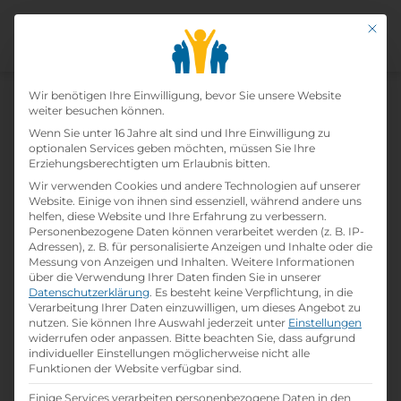
Mit di
Datenschutz-Präfer
Wir benötigen Ihre Einwilligung, bevor Sie unsere Website
weiter besuchen können.
Wenn Sie unter 16 Jahre alt sind und Ihre Einwilligung zu
Lehrling Hochbau
optionalen Services geben möchten, müssen Sie Ihre
Erziehungsberechtigten um Erlaubnis bitten.
Wir verwenden Cookies und andere Technologien auf unserer
Home
»
Offene Lehrstellen
»
Lehrling Hochbau
Website. Einige von ihnen sind essenziell, während andere uns
helfen, diese Website und Ihre Erfahrung zu verbessern.
Personenbezogene Daten können verarbeitet werden (z. B. IP-
Details zur Lehrstelle
Adressen), z. B. für personalisierte Anzeigen und Inhalte oder die
Messung von Anzeigen und Inhalten.
Weitere Informationen
über die Verwendung Ihrer Daten finden Sie in unserer
Referenznummer: 0a00a95f
Datenschutzerklärung
.
Es besteht keine Verpflichtung, in die
folder
Verarbeitung Ihrer Daten einzuwilligen, um dieses Angebot zu
Branche:
nutzen.
Sie können Ihre Auswahl jederzeit unter
Einstellungen
Bau / Baunebengewerbe / Holz
widerrufen oder anpassen.
Bitte beachten Sie, dass aufgrund
individueller Einstellungen möglicherweise nicht alle
school
Beruf:
Funktionen der Website verfügbar sind.
Hochbauer
Einige Services verarbeiten personenbezogene Daten in den