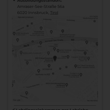
Ausbildungsstandort:
Amraser-See-Straße 56a
6020 Innsbruck,
Tirol
euro