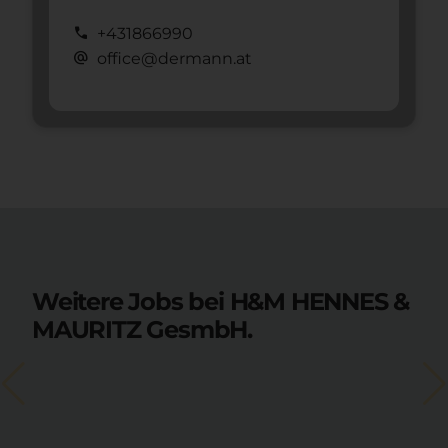
call
+431866990
alternate_email
office@dermann.at
Weitere Jobs bei H&M HENNES &
MAURITZ GesmbH.