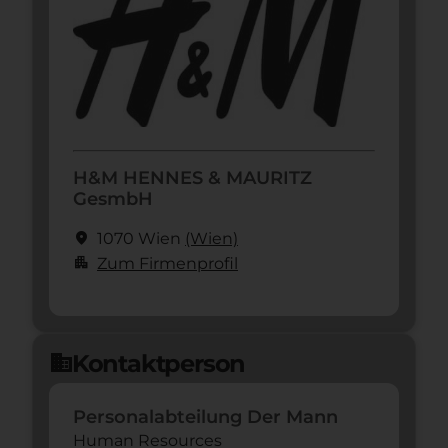
H&M HENNES & MAURITZ
GesmbH
location_on
1070 Wien
(Wien)
apartment
Zum Firmenprofil
Kontaktperson
domain
Personalabteilung Der Mann
Human Resources