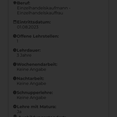
school
Beruf:
Einzelhandelskaufmann -
Einzelhandelskauffrau
calendar_month
Eintrittsdatum:
01.08.2023
schedule
Offene Lehrstellen:
1
schedule
Lehrdauer:
3 Jahre
info
Wochenendarbeit:
Keine Angabe
info
Nachtarbeit:
Keine Angabe
info
Schnupperlehre:
Keine Angabe
new_releases
Lehre mit Matura:
Ja
location_on