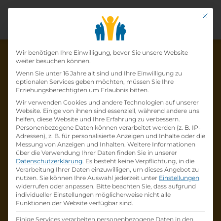
Mit di
Datenschutz-Präfer
Wir benötigen Ihre Einwilligung, bevor Sie unsere Website
weiter besuchen können.
Wenn Sie unter 16 Jahre alt sind und Ihre Einwilligung zu
optionalen Services geben möchten, müssen Sie Ihre
Die Lehrstelle wurde schon
Erziehungsberechtigten um Erlaubnis bitten.
Wir verwenden Cookies und andere Technologien auf unserer
besetzt!
Website. Einige von ihnen sind essenziell, während andere uns
helfen, diese Website und Ihre Erfahrung zu verbessern.
Personenbezogene Daten können verarbeitet werden (z. B. IP-
Die Lehrstelle
Lehrling im Einzelhandel
Adressen), z. B. für personalisierte Anzeigen und Inhalte oder die
(m/w/d)
bei
H&M HENNES & MAURITZ
Messung von Anzeigen und Inhalten.
Weitere Informationen
über die Verwendung Ihrer Daten finden Sie in unserer
GesmbH
ist schon
besetzt
.
Datenschutzerklärung
.
Es besteht keine Verpflichtung, in die
Verarbeitung Ihrer Daten einzuwilligen, um dieses Angebot zu
nutzen.
Sie können Ihre Auswahl jederzeit unter
Einstellungen
Firmenprofil besuchen
widerrufen oder anpassen.
Bitte beachten Sie, dass aufgrund
individueller Einstellungen möglicherweise nicht alle
Funktionen der Website verfügbar sind.
Andere Lehrstelle suchen
Einige Services verarbeiten personenbezogene Daten in den