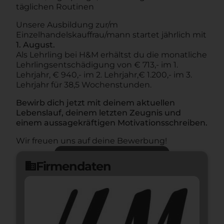
täglichen Routinen
Unsere Ausbildung zur/m
Einzelhandelskauffrau/mann startet jährlich mit
1. August.
Als Lehrling bei H&M erhältst du die monatliche
Lehrlingsentschädigung von € 713,- im 1.
Lehrjahr, € 940,- im 2. Lehrjahr,€ 1.200,- im 3.
Lehrjahr für 38,5 Wochenstunden.
Bewirb dich jetzt mit deinem aktuellen
Lebenslauf, deinem letzten Zeugnis und
einem aussagekräftigen Motivationsschreiben.
Wir freuen uns auf deine Bewerbung!
Jetzt bewerben
arrow_forward
Firmendaten
domain