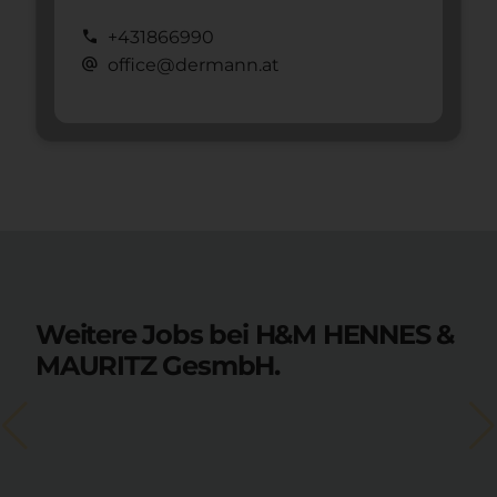
call
+431866990
alternate_email
office@dermann.at
Weitere Jobs bei H&M HENNES &
MAURITZ GesmbH.