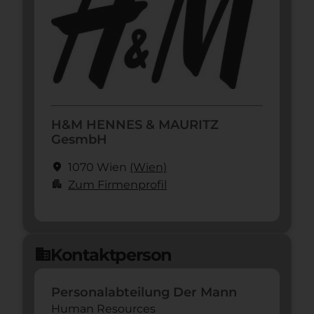
H&M HENNES & MAURITZ
GesmbH
location_on
1070 Wien
(Wien)
apartment
Zum Firmenprofil
Kontaktperson
domain
Personalabteilung Der Mann
Human Resources