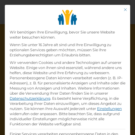
Mit di
Datenschutz-Präfer
Wir benötigen Ihre Einwilligung, bevor Sie unsere Website
weiter besuchen können.
Wenn Sie unter 16 Jahre alt sind und Ihre Einwilligung zu
optionalen Services geben möchten, müssen Sie Ihre
Die Lehrstelle wurde schon
Erziehungsberechtigten um Erlaubnis bitten.
Wir verwenden Cookies und andere Technologien auf unserer
besetzt!
Website. Einige von ihnen sind essenziell, während andere uns
helfen, diese Website und Ihre Erfahrung zu verbessern.
Personenbezogene Daten können verarbeitet werden (z. B. IP-
Die Lehrstelle
Lehrling im Einzelhandel
Adressen), z. B. für personalisierte Anzeigen und Inhalte oder die
(m/w/d)
bei
H&M HENNES & MAURITZ
Messung von Anzeigen und Inhalten.
Weitere Informationen
über die Verwendung Ihrer Daten finden Sie in unserer
GesmbH
ist schon
besetzt
.
Datenschutzerklärung
.
Es besteht keine Verpflichtung, in die
Verarbeitung Ihrer Daten einzuwilligen, um dieses Angebot zu
nutzen.
Sie können Ihre Auswahl jederzeit unter
Einstellungen
Firmenprofil besuchen
widerrufen oder anpassen.
Bitte beachten Sie, dass aufgrund
individueller Einstellungen möglicherweise nicht alle
Funktionen der Website verfügbar sind.
Andere Lehrstelle suchen
Einige Services verarbeiten personenbezogene Daten in den