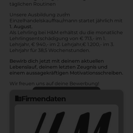
täglichen Routinen
Unsere Ausbildung zur/m
Einzelhandelskauffrau/mann startet jährlich mit
1. August.
Als Lehrling bei H&M erhältst du die monatliche
Lehrlingsentschädigung von € 713,- im 1.
Lehrjahr, € 940,- im 2. Lehrjahr,€ 1.200,- im 3.
Lehrjahr für 38,5 Wochenstunden.
Bewirb dich jetzt mit deinem aktuellen
Lebenslauf, deinem letzten Zeugnis und
einem aussagekräftigen Motivationsschreiben.
Wir freuen uns auf deine Bewerbung!
Jetzt bewerben
arrow_forward
Firmendaten
domain