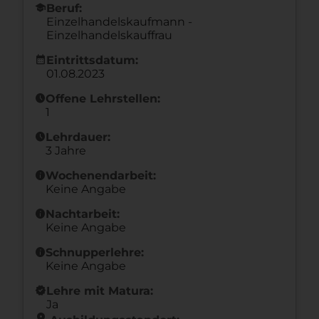
school
Beruf:
Einzelhandelskaufmann -
Einzelhandelskauffrau
calendar_month
Eintrittsdatum:
01.08.2023
schedule
Offene Lehrstellen:
1
schedule
Lehrdauer:
3 Jahre
info
Wochenendarbeit:
Keine Angabe
info
Nachtarbeit:
Keine Angabe
info
Schnupperlehre:
Keine Angabe
new_releases
Lehre mit Matura:
Ja
location_on