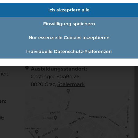
gsassistent:in
Ich akzeptiere alle
Einwilligung speichern
Verwaltungsassistent:in
Nur essenzielle Cookies akzeptieren
Individuelle Datenschutz-Präferenzen
Referenznummer: 6625c8c7
location_on
Ausbildungsstandort:
heit
Göstinger Straße 26
8020 Graz,
Steier­mark
en:
t: