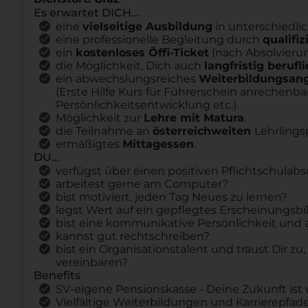
Es erwartet DICH...
eine
vielseitige Ausbildung
in unterschiedli
eine professionelle Begleitung durch
qualifi
ein
kostenloses Öffi-Ticket
(nach Absolvierun
die Möglichkeit, Dich auch
langfristig berufl
ein abwechslungsreiches
Weiterbildungsan
(Erste Hilfe Kurs für Führerschein anrechenba
Persönlichkeitsentwicklung etc.).
Möglichkeit zur
Lehre mit Matura
.
die Teilnahme an
österreichweiten
Lehrlings
ermäßigtes
Mittagessen
.
DU…
verfügst über einen positiven Pflichtschulabs
arbeitest gerne am Computer?
bist motiviert, jeden Tag Neues zu lernen?
legst Wert auf ein gepflegtes Erscheinungsbi
bist eine kommunikative Persönlichkeit und 
kannst gut rechtschreiben?
bist ein Organisationstalent und traust Dir z
vereinbaren?
Benefits
SV-eigene Pensionskasse - Deine Zukunft ist 
Vielfältige Weiterbildungen und Karrierepfade