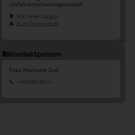
Unfallversicherungsanstalt
location_on
1100 Wien
(Wien)
apartment
Zum Firmenprofil
Kontaktperson
domain
Frau Manuela Jud
call
+435939333141