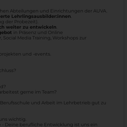
chen Abteilungen und Einrichtungen der AUVA.
zierte Lehrlingsausbilder:innen
.
g der Probezeit).
ich weiter zu entwickeln
.
gebot
in Präsenz und Online
r, Social Media Training, Workshops zur
projekten und -events.
chluss?
ld?
arbeitest gerne im Team?
u, Berufsschule und Arbeit im Lehrbetrieb gut zu
uns wichtig.
 - Deine berufliche Entwicklung ist uns ein