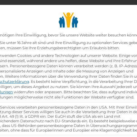
chair_alt
search
school
Lehrbetriebe
Lehrstellen Finden
Lehrb
Datenschutz-Präfer
nötigen Ihre Einwilligung, bevor Sie unsere Website weiter besuchen könn
ie unter 16 Jahre alt sind und Ihre Einwilligung zu optionalen Services geb
n, müssen Sie Ihre Erziehungsberechtigten um Erlaubnis bitten.
zt!
rwenden Cookies und andere Technologien auf unserer Website. Einige vo
sind essenziell, während andere uns helfen, diese Website und Ihre Erfahru
sern.
Personenbezogene Daten können verarbeitet werden (z. B. IP-Adresse
ssistent:in
bei
AUVA - Allgemeine Unfallversicherun
 personalisierte Anzeigen und Inhalte oder die Messung von Anzeigen und
en.
Weitere Informationen über die Verwendung Ihrer Daten finden Sie in u
schutzerklärung
.
Es besteht keine Verpflichtung, in die Verarbeitung Ihrer 
hen
illigen, um dieses Angebot zu nutzen.
Sie können Ihre Auswahl jederzeit u
llungen
widerrufen oder anpassen.
Bitte beachten Sie, dass aufgrund indivi
llungen möglicherweise nicht alle Funktionen der Website verfügbar sind.
 Services verarbeiten personenbezogene Daten in den USA. Mit Ihrer Einwil
tzung dieser Services willigen Sie auch in die Verarbeitung Ihrer Daten in 
Art. 49 (1) lit. a GDPR ein. Der EuGH stuft die USA als ein Land mit
ichendem Datenschutz nach EU-Standards ein. Es besteht beispielsweise 
r, dass US-Behörden personenbezogene Daten in Überwachungsprogra
eiten, ohne dass für Europäerinnen und Europäer eine Klagemöglichkeit be