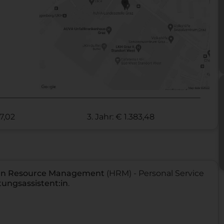
87,02
3. Jahr: € 1.383,48
man Resource Management
(HRM) - Personal Service
tungsassistent:in
.