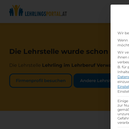
Wir be
Wenn S
möchte
Die Lehrstelle wurde schon beset
Wir ve
ihnen 
verbes
Die Lehrstelle
Lehrling im Lehrberuf Verwaltungsa
B. für
Inhalt
Daten
Firmenprofil besuchen
Andere Lehrstelle suc
einzuw
Einste
Einste
Einige
zur Nu
gemäß 
unzure
Gefah
verarb