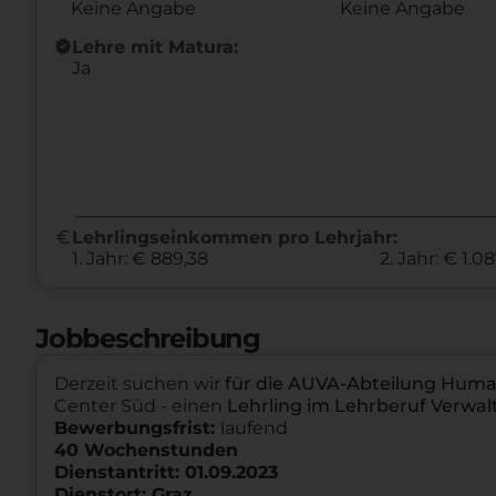
Keine Angabe
Keine Angabe
new_releases
Lehre mit Matura:
Ja
euro
Lehrlingseinkommen pro Lehrjahr:
1. Jahr: € 889,38
2. Jahr: € 1.0
Jobbeschreibung
Derzeit suchen wir
für die AUVA-Abteilung Hu
Center Süd - einen
Lehrling im Lehrberuf Verwal
Bewerbungsfrist:
laufend
40 Wochenstunden
Dienstantritt: 01.09.2023
Dienstort: Graz