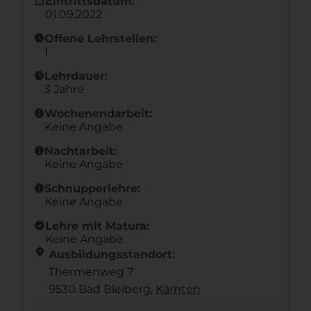
calendar_month
Eintrittsdatum:
01.09.2022
schedule
Offene Lehrstellen:
1
schedule
Lehrdauer:
3 Jahre
info
Wochenendarbeit:
Keine Angabe
info
Nachtarbeit:
Keine Angabe
info
Schnupperlehre:
Keine Angabe
new_releases
Lehre mit Matura:
Keine Angabe
location_on
Ausbildungsstandort:
Thermenweg 7
9530 Bad Bleiberg,
Kärnten