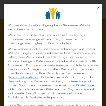
Mit di
Datenschutz-Präfer
Wir benötigen Ihre Einwilligung, bevor Sie unsere Website
weiter besuchen können.
Wenn Sie unter 16 Jahre alt sind und Ihre Einwilligung zu
optionalen Services geben möchten, müssen Sie Ihre
Die Lehrstelle wurde schon
Erziehungsberechtigten um Erlaubnis bitten.
Wir verwenden Cookies und andere Technologien auf unserer
besetzt!
Website. Einige von ihnen sind essenziell, während andere uns
helfen, diese Website und Ihre Erfahrung zu verbessern.
Personenbezogene Daten können verarbeitet werden (z. B. IP-
Die Lehrstelle
Lehrling Koch m/w/d
bei
Vivea
Adressen), z. B. für personalisierte Anzeigen und Inhalte oder die
Gesundheitshotels
ist schon
besetzt
.
Messung von Anzeigen und Inhalten.
Weitere Informationen
über die Verwendung Ihrer Daten finden Sie in unserer
Datenschutzerklärung
.
Es besteht keine Verpflichtung, in die
Firmenprofil besuchen
Verarbeitung Ihrer Daten einzuwilligen, um dieses Angebot zu
nutzen.
Sie können Ihre Auswahl jederzeit unter
Einstellungen
widerrufen oder anpassen.
Bitte beachten Sie, dass aufgrund
Andere Lehrstelle suchen
individueller Einstellungen möglicherweise nicht alle
Funktionen der Website verfügbar sind.
Einige Services verarbeiten personenbezogene Daten in den