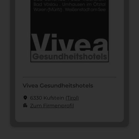
Vivea Gesundheitshotels
location_on
6330 Kufstein
(Tirol)
apartment
Zum Firmenprofil