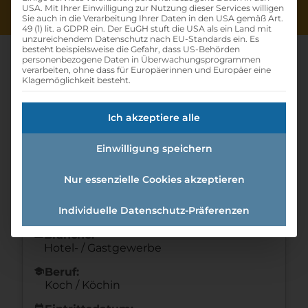
USA. Mit Ihrer Einwilligung zur Nutzung dieser Services willigen
Sie auch in die Verarbeitung Ihrer Daten in den USA gemäß Art.
49 (1) lit. a GDPR ein. Der EuGH stuft die USA als ein Land mit
unzureichendem Datenschutz nach EU-Standards ein. Es
besteht beispielsweise die Gefahr, dass US-Behörden
personenbezogene Daten in Überwachungsprogrammen
verarbeiten, ohne dass für Europäerinnen und Europäer eine
Klagemöglichkeit besteht.
Lehrling Koch M/w/d
Ich akzeptiere alle
Home
»
Offene Lehrstellen
»
Lehrling Koch
m/w/d
Einwilligung speichern
Nur essenzielle Cookies akzeptieren
Details zur Lehrstelle
Individuelle Datenschutz-Präferenzen
Referenznummer: ff4187ff
folder
Branche:
Hotel- / Gastgewerbe
school
Beruf:
Koch / Köchin