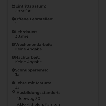
calendar_month
Eintrittsdatum:
ab sofort
schedule
Offene Lehrstellen:
1
schedule
Lehrdauer:
3 Jahre
info
Wochenendarbeit:
Keine Angabe
info
Nachtarbeit:
Keine Angabe
info
Schnupperlehre:
Ja
new_releases
Lehre mit Matura:
Ja
location_on
Ausbildungsstandort:
Moorweg 30
9330 Althofen,
Kärnten