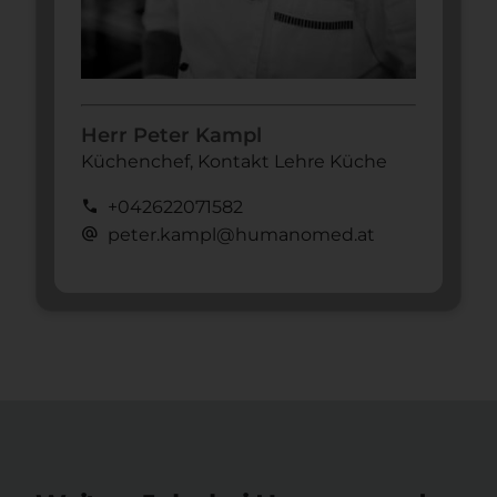
Herr Peter Kampl
Küchenchef, Kontakt Lehre Küche
call
+042622071582
alternate_email
peter.kampl@humanomed.at