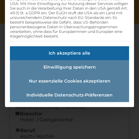
USA. Mit Ihrer Einwilligung zur Nutzung dieser Services willigen
Sie auch in die Verarbeitung Ihrer Daten in den USA gemäß Art.
49 (1) lit. a GDPR ein. Der EuGH stuft die USA als ein Land mit
unzureichendem Datenschutz nach EU-Standards ein. Es
besteht beispielsweise die Gefahr, dass US-Behörden
personenbezogene Daten in Überwachungsprogrammen
verarbeiten, ohne dass für Europäerinnen und Europäer eine
Klagemöglichkeit besteht.
Lehrling Koch:köchin (m/w/d)
Ich akzeptiere alle
Home
»
Offene Lehrstellen
»
Lehrling
Einwilligung speichern
Koch:Köchin (m/w/d)
Nur essenzielle Cookies akzeptieren
Details zur Lehrstelle
Individuelle Datenschutz-Präferenzen
Referenznummer: c0e437d1
folder
Branche:
Hotel- / Gastgewerbe
school
Beruf:
Koch / Köchin