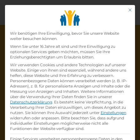
Mit di
Datenschutz-Präfer
Wir benötigen Ihre Einwilligung, bevor Sie unsere Website
weiter besuchen können.
Wenn Sie unter 16 Jahre alt sind und Ihre Einwilligung zu
optionalen Services geben möchten, müssen Sie Ihre
Die Lehrstelle wurde schon
Erziehungsberechtigten um Erlaubnis bitten.
Wir verwenden Cookies und andere Technologien auf unserer
besetzt!
Website. Einige von ihnen sind essenziell, während andere uns
helfen, diese Website und Ihre Erfahrung zu verbessern.
Personenbezogene Daten können verarbeitet werden (z. B. IP-
Die Lehrstelle
Lehrling Koch:Köchin (m/w/d)
Adressen), z. B. für personalisierte Anzeigen und Inhalte oder die
bei
Humanomed Zentrum Althofen GmbH
ist
Messung von Anzeigen und Inhalten.
Weitere Informationen
über die Verwendung Ihrer Daten finden Sie in unserer
schon
besetzt
.
Datenschutzerklärung
.
Es besteht keine Verpflichtung, in die
Verarbeitung Ihrer Daten einzuwilligen, um dieses Angebot zu
nutzen.
Sie können Ihre Auswahl jederzeit unter
Einstellungen
Firmenprofil besuchen
widerrufen oder anpassen.
Bitte beachten Sie, dass aufgrund
individueller Einstellungen möglicherweise nicht alle
Funktionen der Website verfügbar sind.
Andere Lehrstelle suchen
Einige Services verarbeiten personenbezogene Daten in den