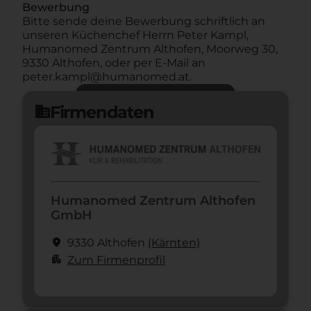
Bewerbung
Bitte sende deine Bewerbung schriftlich an
unseren Küchenchef Herrn Peter Kampl,
Humanomed Zentrum Althofen, Moorweg 30,
9330 Althofen, oder per E-Mail an
peter.kampl@humanomed.at.
Jetzt bewerben
arrow_forward
Firmendaten
domain
Humanomed Zentrum Althofen
GmbH
location_on
9330 Althofen
(Kärnten)
apartment
Zum Firmenprofil