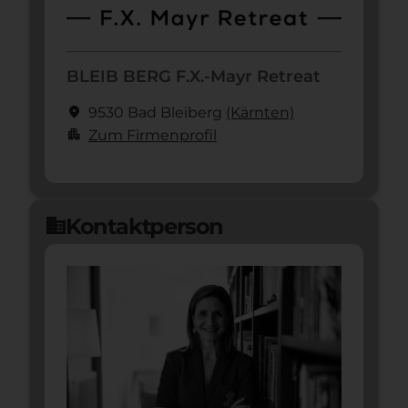
BLEIB BERG F.X.-Mayr Retreat
location_on
9530 Bad Bleiberg
(Kärnten)
apartment
Zum Firmenprofil
Kontaktperson
domain