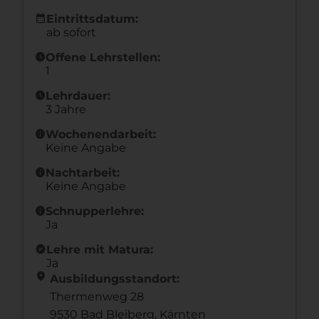
calendar_month
Eintrittsdatum:
ab sofort
schedule
Offene Lehrstellen:
1
schedule
Lehrdauer:
3 Jahre
info
Wochenendarbeit:
Keine Angabe
info
Nachtarbeit:
Keine Angabe
info
Schnupperlehre:
Ja
new_releases
Lehre mit Matura:
Ja
location_on
Ausbildungsstandort:
Thermenweg 28
9530 Bad Bleiberg,
Kärnten