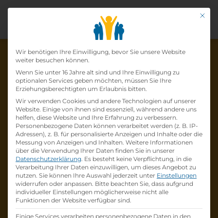
Mit di
Datenschutz-Präfer
Wir benötigen Ihre Einwilligung, bevor Sie unsere Website
weiter besuchen können.
Wenn Sie unter 16 Jahre alt sind und Ihre Einwilligung zu
optionalen Services geben möchten, müssen Sie Ihre
Die Lehrstelle wurde schon
Erziehungsberechtigten um Erlaubnis bitten.
Wir verwenden Cookies und andere Technologien auf unserer
besetzt!
Website. Einige von ihnen sind essenziell, während andere uns
helfen, diese Website und Ihre Erfahrung zu verbessern.
Personenbezogene Daten können verarbeitet werden (z. B. IP-
Die Lehrstelle
Lehrling Küche (m/w/d)
bei
Adressen), z. B. für personalisierte Anzeigen und Inhalte oder die
BLEIB BERG F.X.-Mayr Retreat
ist schon
Messung von Anzeigen und Inhalten.
Weitere Informationen
über die Verwendung Ihrer Daten finden Sie in unserer
besetzt
.
Datenschutzerklärung
.
Es besteht keine Verpflichtung, in die
Verarbeitung Ihrer Daten einzuwilligen, um dieses Angebot zu
nutzen.
Sie können Ihre Auswahl jederzeit unter
Einstellungen
Firmenprofil besuchen
widerrufen oder anpassen.
Bitte beachten Sie, dass aufgrund
individueller Einstellungen möglicherweise nicht alle
Funktionen der Website verfügbar sind.
Andere Lehrstelle suchen
Einige Services verarbeiten personenbezogene Daten in den