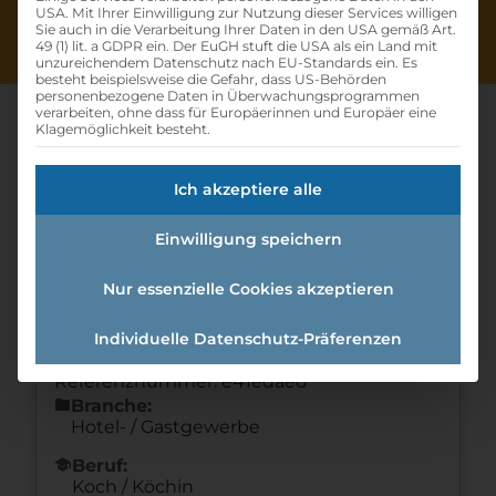
USA. Mit Ihrer Einwilligung zur Nutzung dieser Services willigen
Sie auch in die Verarbeitung Ihrer Daten in den USA gemäß Art.
49 (1) lit. a GDPR ein. Der EuGH stuft die USA als ein Land mit
unzureichendem Datenschutz nach EU-Standards ein. Es
besteht beispielsweise die Gefahr, dass US-Behörden
personenbezogene Daten in Überwachungsprogrammen
verarbeiten, ohne dass für Europäerinnen und Europäer eine
Klagemöglichkeit besteht.
Lehrling Küche (m/w/d)
Ich akzeptiere alle
Home
»
Offene Lehrstellen
»
Lehrling Küche
Einwilligung speichern
(m/w/d)
Nur essenzielle Cookies akzeptieren
Details zur Lehrstelle
Individuelle Datenschutz-Präferenzen
Referenznummer: e41edae8
folder
Branche:
Hotel- / Gastgewerbe
school
Beruf:
Koch / Köchin