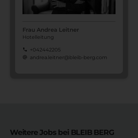
Frau Andrea Leitner
Hotelleitung
call
+042442205
alternate_email
andrea.leitner@bleib-berg.com
Weitere Jobs bei BLEIB BERG