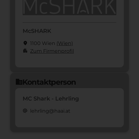
McSHARK
location_on
1100 Wien
(Wien)
apartment
Zum Firmenprofil
Kontaktperson
domain
MC Shark - Lehrling
alternate_email
lehrling@haai.at