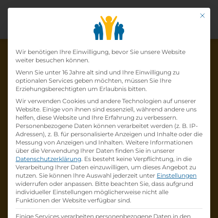
Mit di
Datenschutz-Präfer
Wir benötigen Ihre Einwilligung, bevor Sie unsere Website
weiter besuchen können.
Wenn Sie unter 16 Jahre alt sind und Ihre Einwilligung zu
optionalen Services geben möchten, müssen Sie Ihre
Die Lehrstelle wurde schon
Erziehungsberechtigten um Erlaubnis bitten.
Wir verwenden Cookies und andere Technologien auf unserer
besetzt!
Website. Einige von ihnen sind essenziell, während andere uns
helfen, diese Website und Ihre Erfahrung zu verbessern.
Personenbezogene Daten können verarbeitet werden (z. B. IP-
Die Lehrstelle
Lehrling (m/w/d) als EDV-
Adressen), z. B. für personalisierte Anzeigen und Inhalte oder die
Kaufmann/frau mit Schwerpunkt Verkauf
Messung von Anzeigen und Inhalten.
Weitere Informationen
über die Verwendung Ihrer Daten finden Sie in unserer
und Technik
bei
McSHARK
ist schon
besetzt
.
Datenschutzerklärung
.
Es besteht keine Verpflichtung, in die
Verarbeitung Ihrer Daten einzuwilligen, um dieses Angebot zu
nutzen.
Sie können Ihre Auswahl jederzeit unter
Einstellungen
Firmenprofil besuchen
widerrufen oder anpassen.
Bitte beachten Sie, dass aufgrund
individueller Einstellungen möglicherweise nicht alle
Funktionen der Website verfügbar sind.
Andere Lehrstelle suchen
Einige Services verarbeiten personenbezogene Daten in den