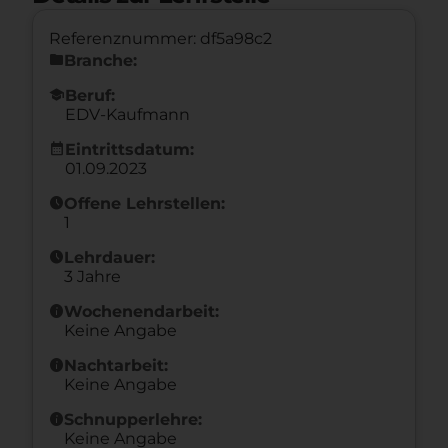
Referenznummer: df5a98c2
folder
Branche:
school
Beruf:
EDV-Kaufmann
calendar_month
Eintrittsdatum:
01.09.2023
schedule
Offene Lehrstellen:
1
schedule
Lehrdauer:
3 Jahre
info
Wochenendarbeit:
Keine Angabe
info
Nachtarbeit:
Keine Angabe
info
Schnupperlehre:
Keine Angabe