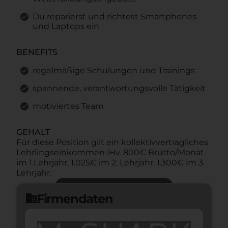
Du reparierst und richtest Smartphones
und Laptops ein
BENEFITS
regelmäßige Schulungen und Trainings
spannende, verantwortungsvolle Tätigkeit
motiviertes Team
GEHALT
Für diese Position gilt ein kollektivvertragliches
Lehrlingseinkommen iHv. 800€ Brutto/Monat
im 1.Lehrjahr, 1.025€ im 2. Lehrjahr, 1.300€ im 3.
Lehrjahr.
Jetzt bewerben
arrow_forward
Firmendaten
domain