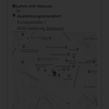
new_releases
Lehre mit Matura:
Ja
location_on
Ausbildungsstandort:
Europastraße 1
5020 Salzburg,
Salzburg