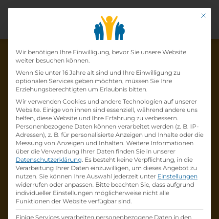
Mit di
Datenschutz-Präfer
Wir benötigen Ihre Einwilligung, bevor Sie unsere Website
weiter besuchen können.
Wenn Sie unter 16 Jahre alt sind und Ihre Einwilligung zu
optionalen Services geben möchten, müssen Sie Ihre
Die Lehrstelle wurde schon
Erziehungsberechtigten um Erlaubnis bitten.
Wir verwenden Cookies und andere Technologien auf unserer
besetzt!
Website. Einige von ihnen sind essenziell, während andere uns
helfen, diese Website und Ihre Erfahrung zu verbessern.
Personenbezogene Daten können verarbeitet werden (z. B. IP-
Die Lehrstelle
Lehrling (m/w/d) im
Adressen), z. B. für personalisierte Anzeigen und Inhalte oder die
Einzelhandel
bei
LIBRO Handelsgesellschaft
Messung von Anzeigen und Inhalten.
Weitere Informationen
über die Verwendung Ihrer Daten finden Sie in unserer
mbH
ist schon
besetzt
.
Datenschutzerklärung
.
Es besteht keine Verpflichtung, in die
Verarbeitung Ihrer Daten einzuwilligen, um dieses Angebot zu
nutzen.
Sie können Ihre Auswahl jederzeit unter
Einstellungen
Firmenprofil besuchen
widerrufen oder anpassen.
Bitte beachten Sie, dass aufgrund
individueller Einstellungen möglicherweise nicht alle
Funktionen der Website verfügbar sind.
Andere Lehrstelle suchen
Einige Services verarbeiten personenbezogene Daten in den