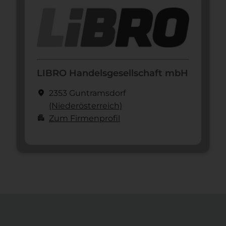
LIBRO Handelsgesellschaft mbH
location_on
2353 Guntramsdorf
(Nieder­österreich)
apartment
Zum Firmenprofil