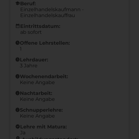
school
Beruf:
Einzelhandelskaufmann -
Einzelhandelskauffrau
calendar_month
Eintrittsdatum:
ab sofort
schedule
Offene Lehrstellen:
1
schedule
Lehrdauer:
3 Jahre
info
Wochenendarbeit:
Keine Angabe
info
Nachtarbeit:
Keine Angabe
info
Schnupperlehre:
Keine Angabe
new_releases
Lehre mit Matura:
Ja
location_on