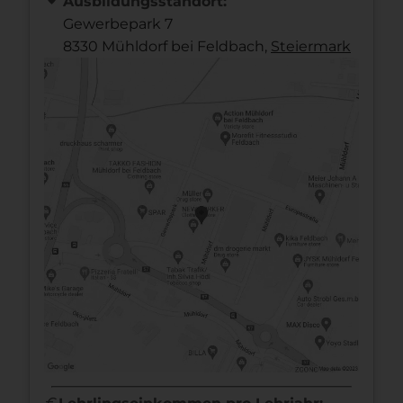
Ausbildungsstandort:
Gewerbepark 7
8330 Mühldorf bei Feldbach,
Steier­mark
euro