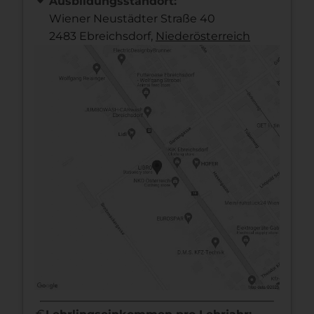
Ausbildungsstandort:
Wiener Neustädter Straße 40
2483 Ebreichsdorf,
Nieder­österreich
euro