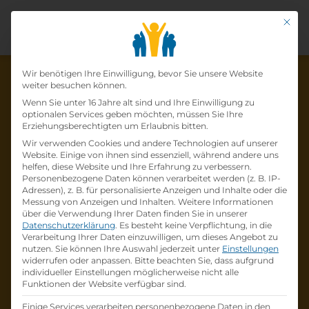
Mit di
Datenschutz-Präfer
Wir benötigen Ihre Einwilligung, bevor Sie unsere Website
weiter besuchen können.
Wenn Sie unter 16 Jahre alt sind und Ihre Einwilligung zu
optionalen Services geben möchten, müssen Sie Ihre
Die Lehrstelle wurde schon
Erziehungsberechtigten um Erlaubnis bitten.
Wir verwenden Cookies und andere Technologien auf unserer
besetzt!
Website. Einige von ihnen sind essenziell, während andere uns
helfen, diese Website und Ihre Erfahrung zu verbessern.
Personenbezogene Daten können verarbeitet werden (z. B. IP-
Die Lehrstelle
Lehrling (m/w/d) im
Adressen), z. B. für personalisierte Anzeigen und Inhalte oder die
Einzelhandel
bei
LIBRO Handelsgesellschaft
Messung von Anzeigen und Inhalten.
Weitere Informationen
über die Verwendung Ihrer Daten finden Sie in unserer
mbH
ist schon
besetzt
.
Datenschutzerklärung
.
Es besteht keine Verpflichtung, in die
Verarbeitung Ihrer Daten einzuwilligen, um dieses Angebot zu
nutzen.
Sie können Ihre Auswahl jederzeit unter
Einstellungen
Firmenprofil besuchen
widerrufen oder anpassen.
Bitte beachten Sie, dass aufgrund
individueller Einstellungen möglicherweise nicht alle
Funktionen der Website verfügbar sind.
Andere Lehrstelle suchen
Einige Services verarbeiten personenbezogene Daten in den