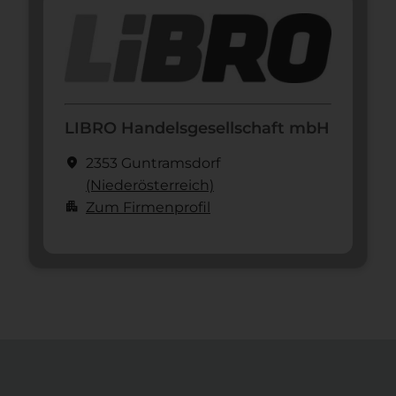
LIBRO Handelsgesellschaft mbH
location_on
2353 Guntramsdorf
(Nieder­österreich)
apartment
Zum Firmenprofil