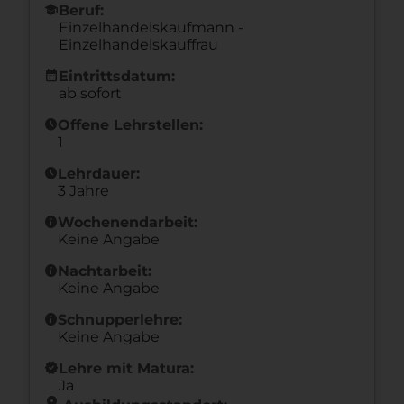
school
Beruf:
Einzelhandelskaufmann -
Einzelhandelskauffrau
calendar_month
Eintrittsdatum:
ab sofort
schedule
Offene Lehrstellen:
1
schedule
Lehrdauer:
3 Jahre
info
Wochenendarbeit:
Keine Angabe
info
Nachtarbeit:
Keine Angabe
info
Schnupperlehre:
Keine Angabe
new_releases
Lehre mit Matura:
Ja
location_on