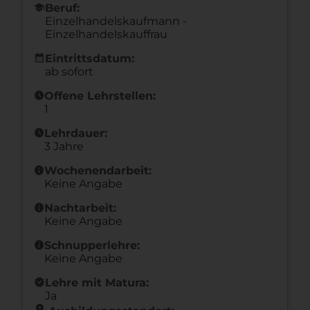
school
Beruf:
Einzelhandelskaufmann -
Einzelhandelskauffrau
calendar_month
Eintrittsdatum:
ab sofort
schedule
Offene Lehrstellen:
1
schedule
Lehrdauer:
3 Jahre
info
Wochenendarbeit:
Keine Angabe
info
Nachtarbeit:
Keine Angabe
info
Schnupperlehre:
Keine Angabe
new_releases
Lehre mit Matura:
Ja
location_on