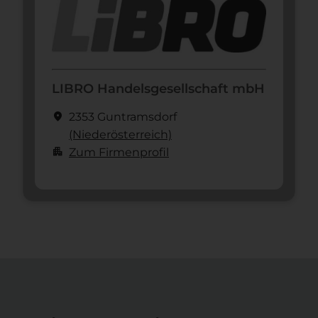
LIBRO Handelsgesellschaft mbH
location_on
2353 Guntramsdorf
(Nieder­österreich)
apartment
Zum Firmenprofil