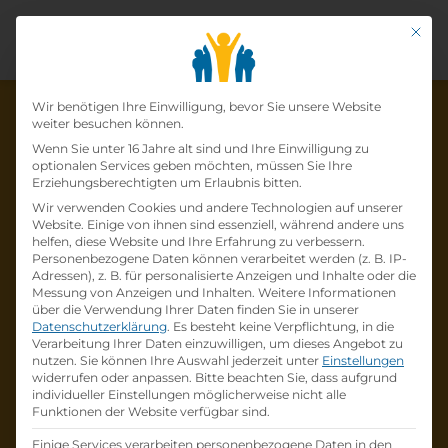
Mit di
Datenschutz-Präfer
Wir benötigen Ihre Einwilligung, bevor Sie unsere Website
weiter besuchen können.
Wenn Sie unter 16 Jahre alt sind und Ihre Einwilligung zu
optionalen Services geben möchten, müssen Sie Ihre
Die Lehrstelle wurde schon
Erziehungsberechtigten um Erlaubnis bitten.
Wir verwenden Cookies und andere Technologien auf unserer
besetzt!
Website. Einige von ihnen sind essenziell, während andere uns
helfen, diese Website und Ihre Erfahrung zu verbessern.
Personenbezogene Daten können verarbeitet werden (z. B. IP-
Die Lehrstelle
Lehrling (m/w/d) im
Adressen), z. B. für personalisierte Anzeigen und Inhalte oder die
Einzelhandel
bei
LIBRO Handelsgesellschaft
Messung von Anzeigen und Inhalten.
Weitere Informationen
über die Verwendung Ihrer Daten finden Sie in unserer
mbH
ist schon
besetzt
.
Datenschutzerklärung
.
Es besteht keine Verpflichtung, in die
Verarbeitung Ihrer Daten einzuwilligen, um dieses Angebot zu
nutzen.
Sie können Ihre Auswahl jederzeit unter
Einstellungen
Firmenprofil besuchen
widerrufen oder anpassen.
Bitte beachten Sie, dass aufgrund
individueller Einstellungen möglicherweise nicht alle
Funktionen der Website verfügbar sind.
Andere Lehrstelle suchen
Einige Services verarbeiten personenbezogene Daten in den