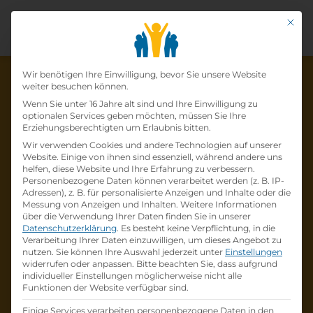
Mit di
Datenschutz-Präfer
Wir benötigen Ihre Einwilligung, bevor Sie unsere Website
weiter besuchen können.
Wenn Sie unter 16 Jahre alt sind und Ihre Einwilligung zu
optionalen Services geben möchten, müssen Sie Ihre
Die Lehrstelle wurde schon
Erziehungsberechtigten um Erlaubnis bitten.
Wir verwenden Cookies und andere Technologien auf unserer
besetzt!
Website. Einige von ihnen sind essenziell, während andere uns
helfen, diese Website und Ihre Erfahrung zu verbessern.
Personenbezogene Daten können verarbeitet werden (z. B. IP-
Die Lehrstelle
Lehrling (m/w/d) im Lehrberuf
Adressen), z. B. für personalisierte Anzeigen und Inhalte oder die
als EDV-Kaufmann/frau
bei
McSHARK
ist
Messung von Anzeigen und Inhalten.
Weitere Informationen
über die Verwendung Ihrer Daten finden Sie in unserer
schon
besetzt
.
Datenschutzerklärung
.
Es besteht keine Verpflichtung, in die
Verarbeitung Ihrer Daten einzuwilligen, um dieses Angebot zu
nutzen.
Sie können Ihre Auswahl jederzeit unter
Einstellungen
Firmenprofil besuchen
widerrufen oder anpassen.
Bitte beachten Sie, dass aufgrund
individueller Einstellungen möglicherweise nicht alle
Funktionen der Website verfügbar sind.
Andere Lehrstelle suchen
Einige Services verarbeiten personenbezogene Daten in den