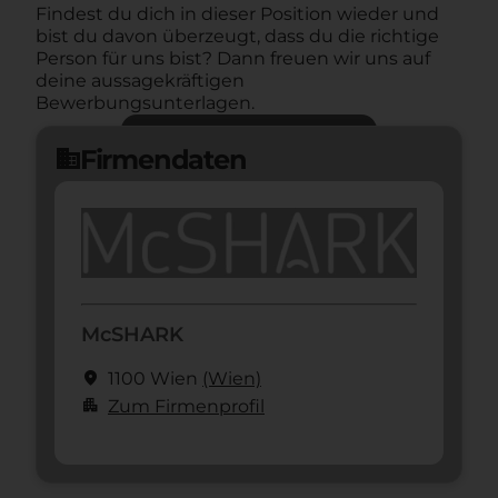
Findest du dich in dieser Position wieder und
bist du davon überzeugt, dass du die richtige
Person für uns bist? Dann freuen wir uns auf
deine aussagekräftigen
Bewerbungsunterlagen.
Jetzt bewerben
arrow_forward
Firmendaten
domain
McSHARK
location_on
1100 Wien
(Wien)
apartment
Zum Firmenprofil