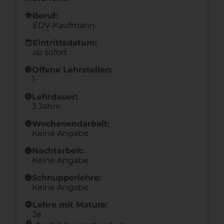
school
Beruf:
EDV-Kaufmann
calendar_month
Eintrittsdatum:
ab sofort
schedule
Offene Lehrstellen:
1
schedule
Lehrdauer:
3 Jahre
info
Wochenendarbeit:
Keine Angabe
info
Nachtarbeit:
Keine Angabe
info
Schnupperlehre:
Keine Angabe
new_releases
Lehre mit Matura:
Ja
location_on