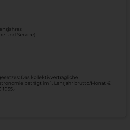
bensjahres
he und Service)
etzes: Das kollektivvertragliche
ronomie beträgt im 1. Lehrjahr brutto/Monat €
€ 1055,-