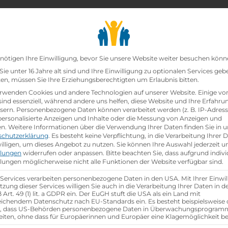
chair_alt
search
school
Lehrbetriebe
Lehrstellen Finden
Lehrb
Datenschutz-Präfer
nötigen Ihre Einwilligung, bevor Sie unsere Website weiter besuchen könn
ie unter 16 Jahre alt sind und Ihre Einwilligung zu optionalen Services geb
n, müssen Sie Ihre Erziehungsberechtigten um Erlaubnis bitten.
zt!
rwenden Cookies und andere Technologien auf unserer Website. Einige vo
sind essenziell, während andere uns helfen, diese Website und Ihre Erfahru
sern.
Personenbezogene Daten können verarbeitet werden (z. B. IP-Adresse
d)
bei
ist schon
besetzt
.
 personalisierte Anzeigen und Inhalte oder die Messung von Anzeigen und
en.
Weitere Informationen über die Verwendung Ihrer Daten finden Sie in u
schutzerklärung
.
Es besteht keine Verpflichtung, in die Verarbeitung Ihrer 
hen
illigen, um dieses Angebot zu nutzen.
Sie können Ihre Auswahl jederzeit u
llungen
widerrufen oder anpassen.
Bitte beachten Sie, dass aufgrund indivi
llungen möglicherweise nicht alle Funktionen der Website verfügbar sind.
 Services verarbeiten personenbezogene Daten in den USA. Mit Ihrer Einwil
tzung dieser Services willigen Sie auch in die Verarbeitung Ihrer Daten in 
Art. 49 (1) lit. a GDPR ein. Der EuGH stuft die USA als ein Land mit
ichendem Datenschutz nach EU-Standards ein. Es besteht beispielsweise 
r, dass US-Behörden personenbezogene Daten in Überwachungsprogra
eiten, ohne dass für Europäerinnen und Europäer eine Klagemöglichkeit be