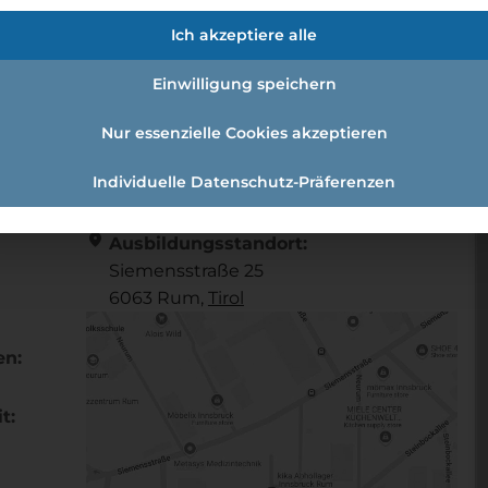
/w/d)
Ich akzeptiere alle
Einwilligung speichern
nomie (m/w/d)
Nur essenzielle Cookies akzeptieren
Individuelle Datenschutz-Präferenzen
Referenznummer: 5c89cd8b
location_on
Ausbildungsstandort:
Siemensstraße 25
6063 Rum,
Tirol
en:
t: