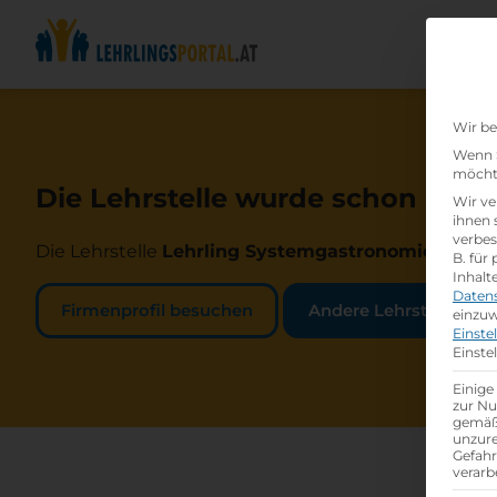
Wir be
Wenn S
möchte
Die Lehrstelle wurde schon beset
Wir ve
ihnen 
verbes
Die Lehrstelle
Lehrling Systemgastronomie (m/w/
B. für
Inhalt
Daten
Firmenprofil besuchen
Andere Lehrstelle suc
einzuw
Einste
Einste
Einige
zur Nu
gemäß 
unzure
Gefah
verarb