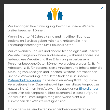
Mit di
Datenschutz-Präfer
Wir benötigen Ihre Einwilligung, bevor Sie unsere Website
weiter besuchen können.
Wenn Sie unter 16 Jahre alt sind und Ihre Einwilligung zu
Lehrling Systemgastronomie
optionalen Services geben möchten, müssen Sie Ihre
Erziehungsberechtigten um Erlaubnis bitten.
(m/w/d)
Wir verwenden Cookies und andere Technologien auf unserer
Website. Einige von ihnen sind essenziell, während andere uns
helfen, diese Website und Ihre Erfahrung zu verbessern.
Home
»
Offene Lehrstellen
»
Lehrling
Personenbezogene Daten können verarbeitet werden (z. B. IP-
Systemgastronomie (m/w/d)
Adressen), z. B. für personalisierte Anzeigen und Inhalte oder die
Messung von Anzeigen und Inhalten.
Weitere Informationen
über die Verwendung Ihrer Daten finden Sie in unserer
Datenschutzerklärung
.
Es besteht keine Verpflichtung, in die
Details zur Lehrstelle
Verarbeitung Ihrer Daten einzuwilligen, um dieses Angebot zu
nutzen.
Sie können Ihre Auswahl jederzeit unter
Einstellungen
widerrufen oder anpassen.
Bitte beachten Sie, dass aufgrund
Referenznummer: 7dc7aa19
individueller Einstellungen möglicherweise nicht alle
folder
Branche:
Funktionen der Website verfügbar sind.
Hotel- / Gastgewerbe
Einige Services verarbeiten personenbezogene Daten in den