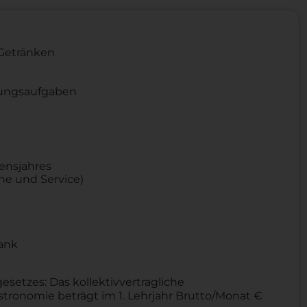
 Getränken
ungsaufgaben
bensjahres
he und Service)
hank
etzes: Das kollektivvertragliche
tronomie beträgt im 1. Lehrjahr Brutto/Monat €