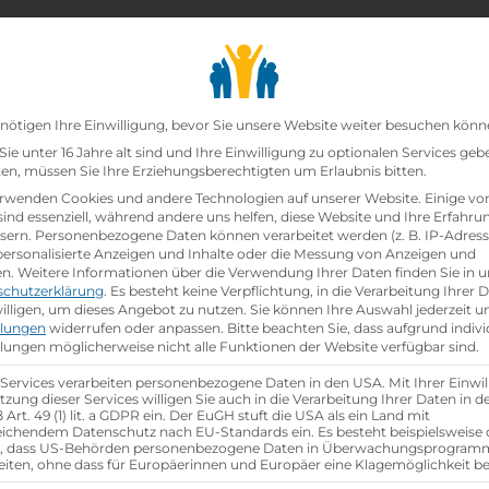
chair_alt
search
school
Lehrbetriebe
Lehrstellen Finden
Lehrb
Datenschutz-Präfer
nötigen Ihre Einwilligung, bevor Sie unsere Website weiter besuchen könn
ie unter 16 Jahre alt sind und Ihre Einwilligung zu optionalen Services geb
n, müssen Sie Ihre Erziehungsberechtigten um Erlaubnis bitten.
/w/d)
rwenden Cookies und andere Technologien auf unserer Website. Einige vo
sind essenziell, während andere uns helfen, diese Website und Ihre Erfahru
sern.
Personenbezogene Daten können verarbeitet werden (z. B. IP-Adresse
nomie (m/w/d)
 personalisierte Anzeigen und Inhalte oder die Messung von Anzeigen und
en.
Weitere Informationen über die Verwendung Ihrer Daten finden Sie in u
schutzerklärung
.
Es besteht keine Verpflichtung, in die Verarbeitung Ihrer 
illigen, um dieses Angebot zu nutzen.
Sie können Ihre Auswahl jederzeit u
llungen
widerrufen oder anpassen.
Bitte beachten Sie, dass aufgrund indivi
llungen möglicherweise nicht alle Funktionen der Website verfügbar sind.
Referenznummer: c5e3e522
 Services verarbeiten personenbezogene Daten in den USA. Mit Ihrer Einwil
location_on
Ausbildungsstandort:
tzung dieser Services willigen Sie auch in die Verarbeitung Ihrer Daten in 
Art. 49 (1) lit. a GDPR ein. Der EuGH stuft die USA als ein Land mit
Siemensstraße 25
ichendem Datenschutz nach EU-Standards ein. Es besteht beispielsweise 
r, dass US-Behörden personenbezogene Daten in Überwachungsprogra
6063 Rum,
Tirol
eiten, ohne dass für Europäerinnen und Europäer eine Klagemöglichkeit be