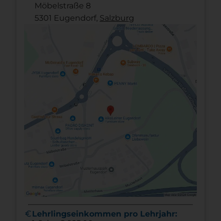
Möbelstraße 8
5301 Eugendorf,
Salzburg
euro
Lehrlingseinkommen pro Lehrjahr: