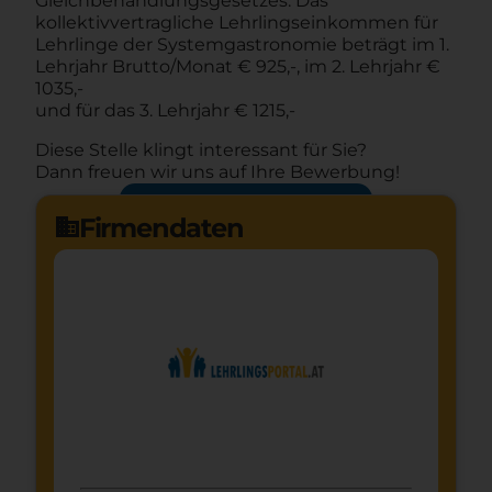
Gleichbehandlungsgesetzes: Das
kollektivvertragliche Lehrlingseinkommen für
Lehrlinge der Systemgastronomie beträgt im 1.
Lehrjahr Brutto/Monat € 925,-, im 2. Lehrjahr €
1035,-
und für das 3. Lehrjahr € 1215,-
Diese Stelle klingt interessant für Sie?
Dann freuen wir uns auf Ihre Bewerbung!
Jetzt bewerben
arrow_forward
Firmendaten
domain