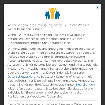
Mit di
Datenschutz-Präfer
Wir benötigen Ihre Einwilligung, bevor Sie unsere Website
weiter besuchen können.
Wenn Sie unter 16 Jahre alt sind und Ihre Einwilligung zu
Lehrling Systemgastronomie
optionalen Services geben möchten, müssen Sie Ihre
Erziehungsberechtigten um Erlaubnis bitten.
(m/w/d)
Wir verwenden Cookies und andere Technologien auf unserer
Website. Einige von ihnen sind essenziell, während andere uns
helfen, diese Website und Ihre Erfahrung zu verbessern.
Home
»
Offene Lehrstellen
»
Lehrling
Personenbezogene Daten können verarbeitet werden (z. B. IP-
Systemgastronomie (m/w/d)
Adressen), z. B. für personalisierte Anzeigen und Inhalte oder die
Messung von Anzeigen und Inhalten.
Weitere Informationen
über die Verwendung Ihrer Daten finden Sie in unserer
Datenschutzerklärung
.
Es besteht keine Verpflichtung, in die
Details zur Lehrstelle
Verarbeitung Ihrer Daten einzuwilligen, um dieses Angebot zu
nutzen.
Sie können Ihre Auswahl jederzeit unter
Einstellungen
widerrufen oder anpassen.
Bitte beachten Sie, dass aufgrund
Referenznummer: 4d03c9f1
individueller Einstellungen möglicherweise nicht alle
folder
Branche:
Funktionen der Website verfügbar sind.
Hotel- / Gastgewerbe
Einige Services verarbeiten personenbezogene Daten in den