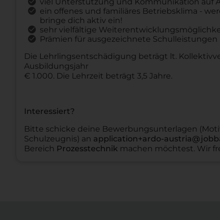
viel Unterstützung und Kommunikation auf
ein offenes und familiäres Betriebsklima - we
bringe dich aktiv ein!
sehr vielfältige Weiterentwicklungsmöglichk
Prämien für ausgezeichnete Schulleistungen
Die Lehrlingsentschädigung beträgt lt. Kollektivv
Ausbildungsjahr
€ 1.000. Die Lehrzeit beträgt 3,5 Jahre.
Interessiert?
Bitte schicke deine Bewerbungsunterlagen (Motiv
Schulzeugnis) an
application+ardo-austria@jobb
Bereich
Prozesstechnik
machen möchtest. Wir fre