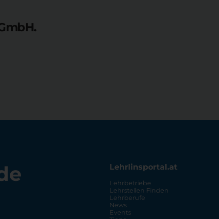
t GmbH.
de
Lehrlinsportal.at
Lehrbetriebe
Lehrstellen Finden
Lehrberufe
News
Events