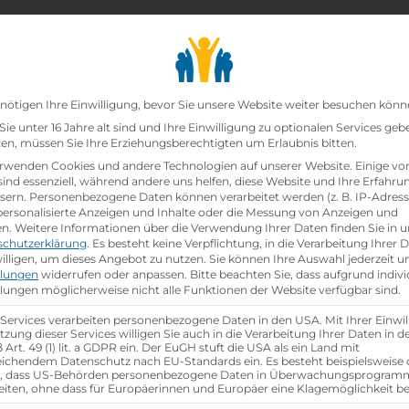
chair_alt
search
school
Lehrbetriebe
Lehrstellen Finden
Lehrb
Datenschutz-Präfer
nötigen Ihre Einwilligung, bevor Sie unsere Website weiter besuchen könn
ie unter 16 Jahre alt sind und Ihre Einwilligung zu optionalen Services geb
n, müssen Sie Ihre Erziehungsberechtigten um Erlaubnis bitten.
zt!
rwenden Cookies und andere Technologien auf unserer Website. Einige vo
sind essenziell, während andere uns helfen, diese Website und Ihre Erfahru
sern.
Personenbezogene Daten können verarbeitet werden (z. B. IP-Adresse
d)
bei
Ardo Austria Frost GmbH
ist schon
besetzt
.
 personalisierte Anzeigen und Inhalte oder die Messung von Anzeigen und
en.
Weitere Informationen über die Verwendung Ihrer Daten finden Sie in u
schutzerklärung
.
Es besteht keine Verpflichtung, in die Verarbeitung Ihrer 
hen
illigen, um dieses Angebot zu nutzen.
Sie können Ihre Auswahl jederzeit u
llungen
widerrufen oder anpassen.
Bitte beachten Sie, dass aufgrund indivi
llungen möglicherweise nicht alle Funktionen der Website verfügbar sind.
 Services verarbeiten personenbezogene Daten in den USA. Mit Ihrer Einwil
tzung dieser Services willigen Sie auch in die Verarbeitung Ihrer Daten in 
Art. 49 (1) lit. a GDPR ein. Der EuGH stuft die USA als ein Land mit
ichendem Datenschutz nach EU-Standards ein. Es besteht beispielsweise 
r, dass US-Behörden personenbezogene Daten in Überwachungsprogra
eiten, ohne dass für Europäerinnen und Europäer eine Klagemöglichkeit be