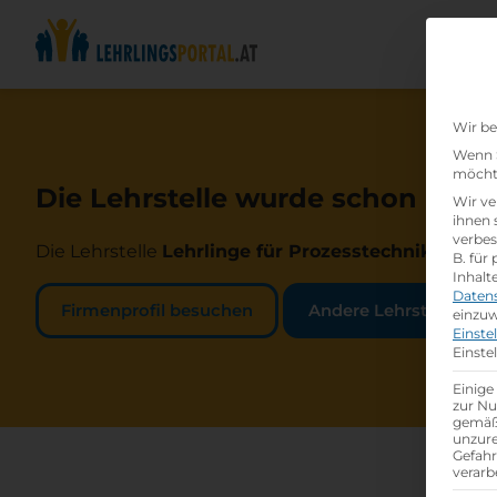
Wir be
Wenn S
möchte
Die Lehrstelle wurde schon beset
Wir ve
ihnen 
verbes
Die Lehrstelle
Lehrlinge für Prozesstechnik (m/w/
B. für
Inhalt
Daten
Firmenprofil besuchen
Andere Lehrstelle suc
einzuw
Einste
Einste
Einige
zur Nu
gemäß 
unzure
Gefah
verarb