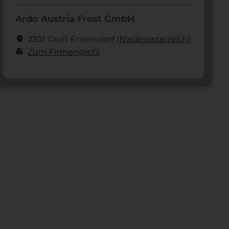
Ardo Austria Frost GmbH
location_on
2301 Groß-Enzersdorf
(Nieder­österreich)
apartment
Zum Firmenprofil