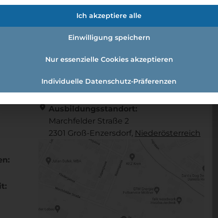
m/w/d)
Ich akzeptiere alle
Einwilligung speichern
echnik (m/w/d)
Nur essenzielle Cookies akzeptieren
Individuelle Datenschutz-Präferenzen
Referenznummer: 1275e5ec
location_on
Ausbildungsstandort:
Marchfelder Straße 2
2301 Groß-Enzersdorf,
Nieder­österreich
en:
t: