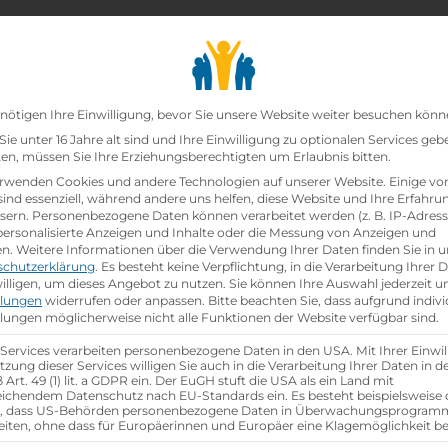
chair_alt
search
school
Lehrbetriebe
Lehrstellen Finden
Lehrb
Datenschutz-Präfer
nötigen Ihre Einwilligung, bevor Sie unsere Website weiter besuchen könn
ie unter 16 Jahre alt sind und Ihre Einwilligung zu optionalen Services geb
n, müssen Sie Ihre Erziehungsberechtigten um Erlaubnis bitten.
zt!
rwenden Cookies und andere Technologien auf unserer Website. Einige vo
sind essenziell, während andere uns helfen, diese Website und Ihre Erfahru
sern.
Personenbezogene Daten können verarbeitet werden (z. B. IP-Adresse
echnik (m/w/d)
bei
Watt Drive Antriebstechnik GmbH
 personalisierte Anzeigen und Inhalte oder die Messung von Anzeigen und
en.
Weitere Informationen über die Verwendung Ihrer Daten finden Sie in u
schutzerklärung
.
Es besteht keine Verpflichtung, in die Verarbeitung Ihrer 
hen
illigen, um dieses Angebot zu nutzen.
Sie können Ihre Auswahl jederzeit u
llungen
widerrufen oder anpassen.
Bitte beachten Sie, dass aufgrund indivi
llungen möglicherweise nicht alle Funktionen der Website verfügbar sind.
 Services verarbeiten personenbezogene Daten in den USA. Mit Ihrer Einwil
tzung dieser Services willigen Sie auch in die Verarbeitung Ihrer Daten in 
Art. 49 (1) lit. a GDPR ein. Der EuGH stuft die USA als ein Land mit
ichendem Datenschutz nach EU-Standards ein. Es besteht beispielsweise 
r, dass US-Behörden personenbezogene Daten in Überwachungsprogra
eiten, ohne dass für Europäerinnen und Europäer eine Klagemöglichkeit be