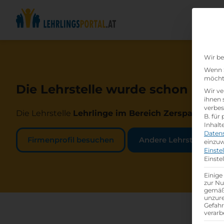
Wir be
Wenn S
möchte
Die Lehrstelle wurde schon beset
Wir ve
ihnen 
verbes
Die Lehrstelle
Lehrlinge im Bereich Zerspanungst
B. für
Inhalt
Daten
Firmenprofil besuchen
Andere Lehrstelle suc
einzuw
Einste
Einste
Einige
zur Nu
gemäß 
unzure
Gefah
verarb