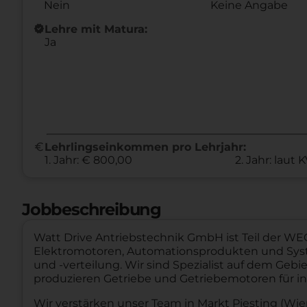
Nein
Keine Angabe
new_releases
Lehre mit Matura:
Ja
euro
Lehrlingseinkommen pro Lehrjahr:
1. Jahr: € 800,00
2. Jahr: laut 
Jobbeschreibung
Watt Drive Antriebstechnik GmbH ist Teil der WEG
Elektromotoren, Automationsprodukten und Sys
und -verteilung. Wir sind Spezialist auf dem Geb
produzieren Getriebe und Getriebemotoren für i
Wir verstärken unser Team in Markt Piesting (W