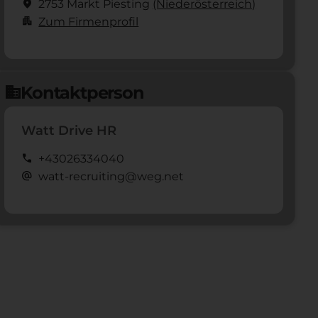
location_on
2753 Markt Piesting
(Nieder­österreich)
apartment
Zum Firmenprofil
Kontaktperson
domain
Watt Drive HR
call
+43026334040
alternate_email
watt-recruiting@weg.net