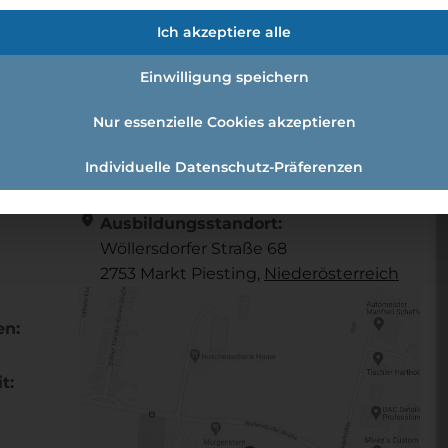
gstechnik (m/w/d)
Ich akzeptiere alle
Einwilligung speichern
Zerspanungstechnik (m/w/d)
Nur essenzielle Cookies akzeptieren
Individuelle Datenschutz-Präferenzen
Referenznummer: edcac851
location_on
Ausbildungsstandort:
Wöllersdorfer Straße 68
2753 Markt Piesting,
Nieder­österreich
en:
t: