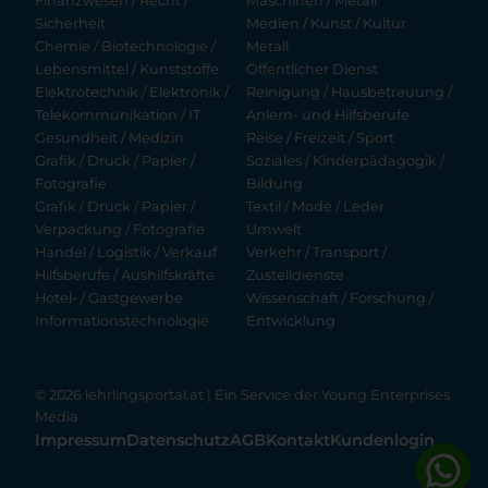
Finanzwesen / Recht /
Maschinen / Metall
Sicherheit
Medien / Kunst / Kultur
Chemie / Biotechnologie /
Metall
Lebensmittel / Kunststoffe
Öffentlicher Dienst
Elektrotechnik / Elektronik /
Reinigung / Hausbetreuung /
Telekommunikation / IT
Anlern- und Hilfsberufe
Gesundheit / Medizin
Reise / Freizeit / Sport
Grafik / Druck / Papier /
Soziales / Kinderpädagogik /
Fotografie
Bildung
Grafik / Druck / Papier /
Textil / Mode / Leder
Verpackung / Fotografie
Umwelt
Handel / Logistik / Verkauf
Verkehr / Transport /
Hilfsberufe / Aushilfskräfte
Zustelldienste
Hotel- / Gastgewerbe
Wissenschaft / Forschung /
Informationstechnologie
Entwicklung
© 2026 lehrlingsportal.at | Ein Service der
Young Enterprises
Media
Impressum
Datenschutz
AGB
Kontakt
Kundenlogin