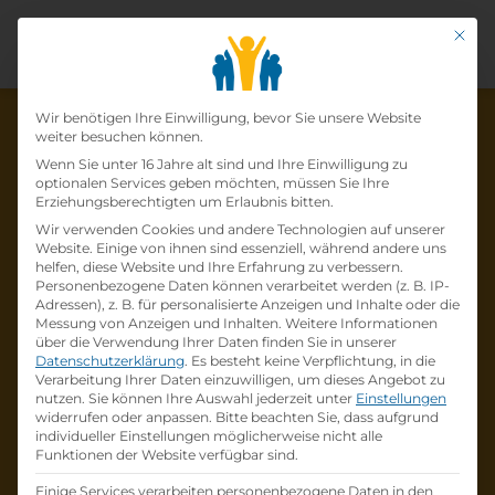
Mit di
Datenschutz-Präfer
Wir benötigen Ihre Einwilligung, bevor Sie unsere Website
weiter besuchen können.
Wenn Sie unter 16 Jahre alt sind und Ihre Einwilligung zu
optionalen Services geben möchten, müssen Sie Ihre
Die Lehrstelle wurde schon
Erziehungsberechtigten um Erlaubnis bitten.
Wir verwenden Cookies und andere Technologien auf unserer
besetzt!
Website. Einige von ihnen sind essenziell, während andere uns
helfen, diese Website und Ihre Erfahrung zu verbessern.
Personenbezogene Daten können verarbeitet werden (z. B. IP-
Die Lehrstelle
Lehrlinge (m/w/x) - Koch:Köchin
Adressen), z. B. für personalisierte Anzeigen und Inhalte oder die
(Start September 2023)
bei
Eurest
ist schon
Messung von Anzeigen und Inhalten.
Weitere Informationen
über die Verwendung Ihrer Daten finden Sie in unserer
besetzt
.
Datenschutzerklärung
.
Es besteht keine Verpflichtung, in die
Verarbeitung Ihrer Daten einzuwilligen, um dieses Angebot zu
nutzen.
Sie können Ihre Auswahl jederzeit unter
Einstellungen
Firmenprofil besuchen
widerrufen oder anpassen.
Bitte beachten Sie, dass aufgrund
individueller Einstellungen möglicherweise nicht alle
Funktionen der Website verfügbar sind.
Andere Lehrstelle suchen
Einige Services verarbeiten personenbezogene Daten in den