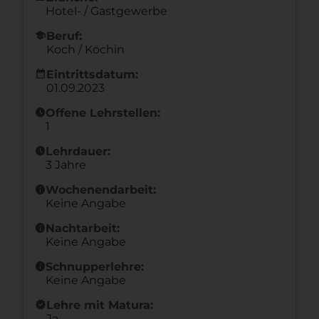
Hotel- / Gastgewerbe
school
Beruf:
Koch / Köchin
calendar_month
Eintrittsdatum:
01.09.2023
schedule
Offene Lehrstellen:
1
schedule
Lehrdauer:
3 Jahre
info
Wochenendarbeit:
Keine Angabe
info
Nachtarbeit:
Keine Angabe
info
Schnupperlehre:
Keine Angabe
new_releases
Lehre mit Matura:
Ja