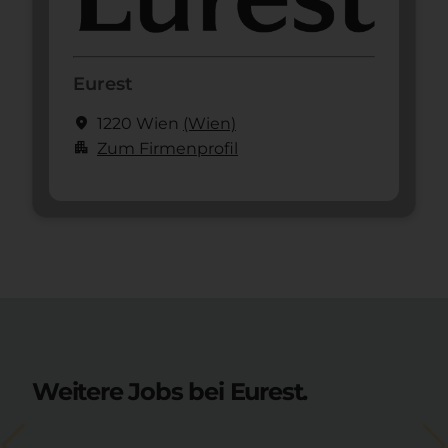
Eurest
location_on
1220 Wien
(Wien)
apartment
Zum Firmenprofil
Weitere Jobs bei Eurest.