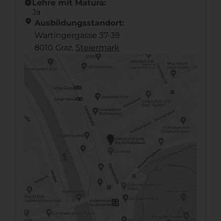
new_releases
Lehre mit Matura:
Ja
location_on
Ausbildungsstandort:
Wartingergasse 37-39
8010 Graz,
Steier­mark