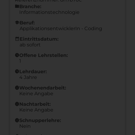
folder
Branche:
Informationstechnologie
school
Beruf:
ApplikationsentwicklerIn - Coding
calendar_month
Eintrittsdatum:
ab sofort
schedule
Offene Lehrstellen:
1
schedule
Lehrdauer:
4 Jahre
info
Wochenendarbeit:
Keine Angabe
info
Nachtarbeit:
Keine Angabe
info
Schnupperlehre:
Nein