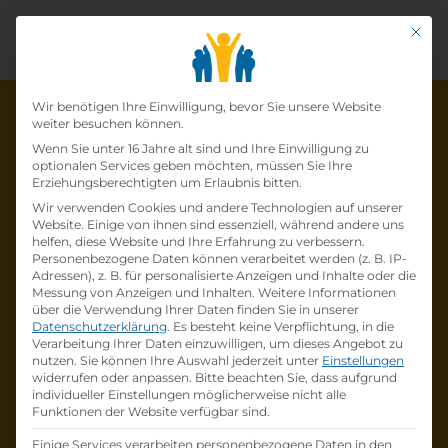
Mit di
Datenschutz-Präfer
Wir benötigen Ihre Einwilligung, bevor Sie unsere Website
weiter besuchen können.
Wenn Sie unter 16 Jahre alt sind und Ihre Einwilligung zu
optionalen Services geben möchten, müssen Sie Ihre
Die Lehrstelle wurde schon
Erziehungsberechtigten um Erlaubnis bitten.
Wir verwenden Cookies und andere Technologien auf unserer
besetzt!
Website. Einige von ihnen sind essenziell, während andere uns
helfen, diese Website und Ihre Erfahrung zu verbessern.
Personenbezogene Daten können verarbeitet werden (z. B. IP-
Die Lehrstelle
Lehrstelle
Adressen), z. B. für personalisierte Anzeigen und Inhalte oder die
Applikationsentwickler –Coding (m/w/d)
bei
Messung von Anzeigen und Inhalten.
Weitere Informationen
über die Verwendung Ihrer Daten finden Sie in unserer
LABENE Medizin-Software GmbH
ist schon
Datenschutzerklärung
.
Es besteht keine Verpflichtung, in die
besetzt
.
Verarbeitung Ihrer Daten einzuwilligen, um dieses Angebot zu
nutzen.
Sie können Ihre Auswahl jederzeit unter
Einstellungen
widerrufen oder anpassen.
Bitte beachten Sie, dass aufgrund
Firmenprofil besuchen
individueller Einstellungen möglicherweise nicht alle
Funktionen der Website verfügbar sind.
Andere Lehrstelle suchen
Einige Services verarbeiten personenbezogene Daten in den