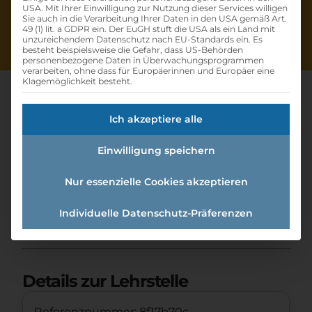
USA. Mit Ihrer Einwilligung zur Nutzung dieser Services willigen
Sie auch in die Verarbeitung Ihrer Daten in den USA gemäß Art.
49 (1) lit. a GDPR ein. Der EuGH stuft die USA als ein Land mit
unzureichendem Datenschutz nach EU-Standards ein. Es
besteht beispielsweise die Gefahr, dass US-Behörden
personenbezogene Daten in Überwachungsprogrammen
verarbeiten, ohne dass für Europäerinnen und Europäer eine
Klagemöglichkeit besteht.
Ich akzeptiere alle
Lehrstelle
Einwilligung speichern
Applikationsentwickler –
coding (m/w/d)
Nur essenzielle Cookies akzeptieren
Individuelle Datenschutz-Präferenzen
Home
»
Offene Lehrstellen
»
Lehrstelle
Applikationsentwickler –Coding (m/w/d)
Details zur Lehrstelle
Referenznummer: 8f17b70c