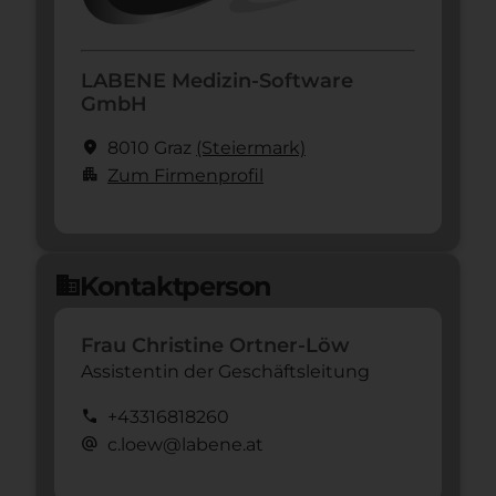
LABENE Medizin-Software
GmbH
location_on
8010 Graz
(Steier­mark)
apartment
Zum Firmenprofil
Kontaktperson
domain
Frau Christine Ortner-Löw
Assistentin der Geschäftsleitung
call
+43316818260
alternate_email
c.loew@labene.at