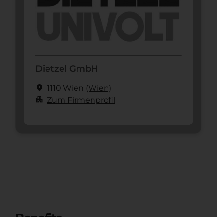
Dietzel GmbH
location_on
1110 Wien
(Wien)
apartment
Zum Firmenprofil