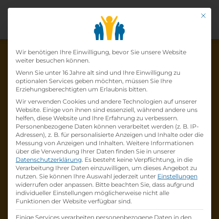
Mit di
Datenschutz-Präfer
Wir benötigen Ihre Einwilligung, bevor Sie unsere Website
weiter besuchen können.
Wenn Sie unter 16 Jahre alt sind und Ihre Einwilligung zu
optionalen Services geben möchten, müssen Sie Ihre
Die Lehrstelle wurde schon
Erziehungsberechtigten um Erlaubnis bitten.
Wir verwenden Cookies und andere Technologien auf unserer
besetzt!
Website. Einige von ihnen sind essenziell, während andere uns
helfen, diese Website und Ihre Erfahrung zu verbessern.
Personenbezogene Daten können verarbeitet werden (z. B. IP-
Die Lehrstelle
Metalltechniker•in Modul
Adressen), z. B. für personalisierte Anzeigen und Inhalte oder die
Werkzeugbautechniker•in (M/W/D)
bei
Messung von Anzeigen und Inhalten.
Weitere Informationen
über die Verwendung Ihrer Daten finden Sie in unserer
Dietzel GmbH
ist schon
besetzt
.
Datenschutzerklärung
.
Es besteht keine Verpflichtung, in die
Verarbeitung Ihrer Daten einzuwilligen, um dieses Angebot zu
nutzen.
Sie können Ihre Auswahl jederzeit unter
Einstellungen
Firmenprofil besuchen
widerrufen oder anpassen.
Bitte beachten Sie, dass aufgrund
individueller Einstellungen möglicherweise nicht alle
Funktionen der Website verfügbar sind.
Andere Lehrstelle suchen
Einige Services verarbeiten personenbezogene Daten in den