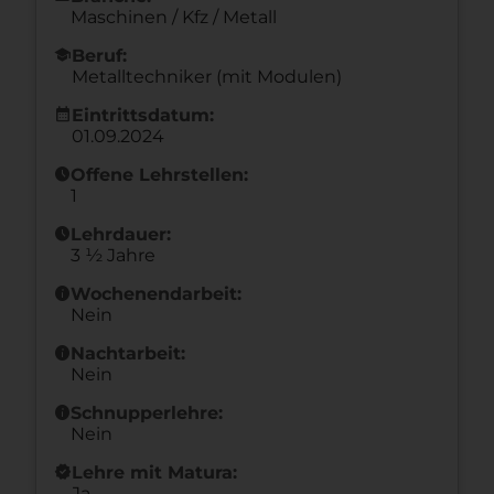
Maschinen / Kfz / Metall
school
Beruf:
Metalltechniker (mit Modulen)
calendar_month
Eintrittsdatum:
01.09.2024
schedule
Offene Lehrstellen:
1
schedule
Lehrdauer:
3 ½ Jahre
info
Wochenendarbeit:
Nein
info
Nachtarbeit:
Nein
info
Schnupperlehre:
Nein
new_releases
Lehre mit Matura:
Ja