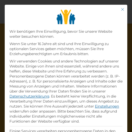
Mit di
Datenschutz-Präfer
Wir benötigen Ihre Einwilligung, bevor Sie unsere Website
weiter besuchen können.
Wenn Sie unter 16 Jahre alt sind und Ihre Einwilligung zu
optionalen Services geben möchten, müssen Sie Ihre
Die Lehrstelle wurde schon
Erziehungsberechtigten um Erlaubnis bitten.
Wir verwenden Cookies und andere Technologien auf unserer
besetzt!
Website. Einige von ihnen sind essenziell, während andere uns
helfen, diese Website und Ihre Erfahrung zu verbessern.
Personenbezogene Daten können verarbeitet werden (z. B. IP-
Die Lehrstelle
Restaurantfachkraft (m/w/d)
bei
Adressen), z. B. für personalisierte Anzeigen und Inhalte oder die
Caritas Kärnten
ist schon
besetzt
.
Messung von Anzeigen und Inhalten.
Weitere Informationen
über die Verwendung Ihrer Daten finden Sie in unserer
Datenschutzerklärung
.
Es besteht keine Verpflichtung, in die
Firmenprofil besuchen
Verarbeitung Ihrer Daten einzuwilligen, um dieses Angebot zu
nutzen.
Sie können Ihre Auswahl jederzeit unter
Einstellungen
widerrufen oder anpassen.
Bitte beachten Sie, dass aufgrund
Andere Lehrstelle suchen
individueller Einstellungen möglicherweise nicht alle
Funktionen der Website verfügbar sind.
Einige Services verarbeiten personenbezogene Daten in den