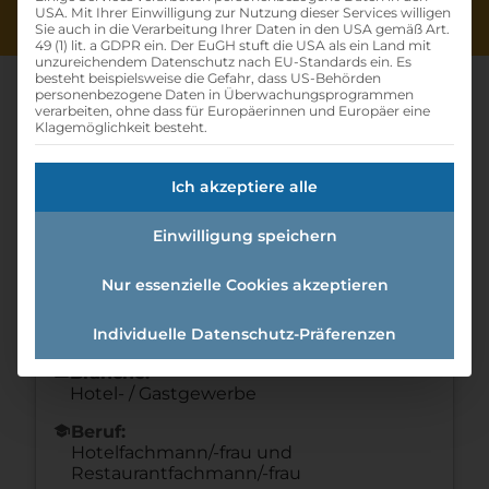
USA. Mit Ihrer Einwilligung zur Nutzung dieser Services willigen
Sie auch in die Verarbeitung Ihrer Daten in den USA gemäß Art.
49 (1) lit. a GDPR ein. Der EuGH stuft die USA als ein Land mit
unzureichendem Datenschutz nach EU-Standards ein. Es
besteht beispielsweise die Gefahr, dass US-Behörden
personenbezogene Daten in Überwachungsprogrammen
verarbeiten, ohne dass für Europäerinnen und Europäer eine
Klagemöglichkeit besteht.
Restaurantfachkraft (m/w/d)
Ich akzeptiere alle
Home
»
Offene Lehrstellen
»
Restaurantfachkraft (m/w/d)
Einwilligung speichern
Nur essenzielle Cookies akzeptieren
Details zur Lehrstelle
Individuelle Datenschutz-Präferenzen
Referenznummer: 24c3f495
folder
Branche:
Hotel- / Gastgewerbe
school
Beruf:
Hotelfachmann/-frau und
Restaurantfachmann/-frau