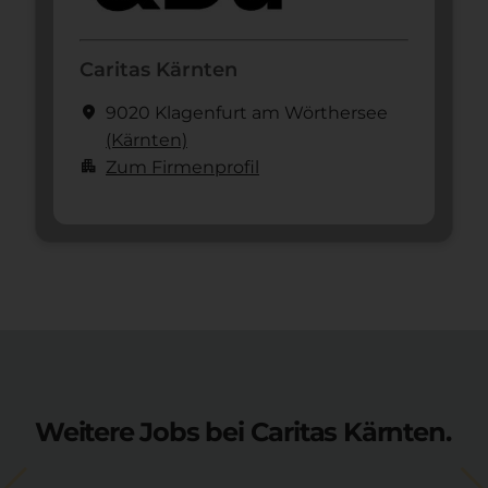
Caritas Kärnten
location_on
9020 Klagenfurt am Wörthersee
(Kärnten)
apartment
Zum Firmenprofil
Weitere Jobs bei Caritas Kärnten.