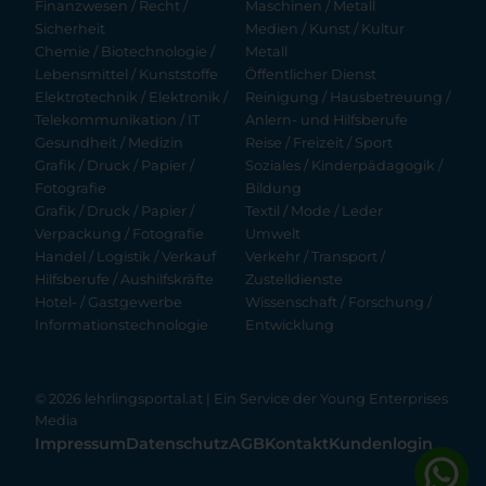
Finanzwesen / Recht /
Maschinen / Metall
Sicherheit
Medien / Kunst / Kultur
Chemie / Biotechnologie /
Metall
Lebensmittel / Kunststoffe
Öffentlicher Dienst
Elektrotechnik / Elektronik /
Reinigung / Hausbetreuung /
Telekommunikation / IT
Anlern- und Hilfsberufe
Gesundheit / Medizin
Reise / Freizeit / Sport
Grafik / Druck / Papier /
Soziales / Kinderpädagogik /
Fotografie
Bildung
Grafik / Druck / Papier /
Textil / Mode / Leder
Verpackung / Fotografie
Umwelt
Handel / Logistik / Verkauf
Verkehr / Transport /
Hilfsberufe / Aushilfskräfte
Zustelldienste
Hotel- / Gastgewerbe
Wissenschaft / Forschung /
Informationstechnologie
Entwicklung
© 2026 lehrlingsportal.at | Ein Service der
Young Enterprises
Media
Impressum
Datenschutz
AGB
Kontakt
Kundenlogin