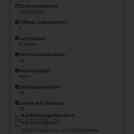
calendar_month
Eintrittsdatum:
01.09.2023
schedule
Offene Lehrstellen:
1
schedule
Lehrdauer:
3 Jahre
info
Wochenendarbeit:
Ja
info
Nachtarbeit:
Nein
info
Schnupperlehre:
Ja
new_releases
Lehre mit Matura:
Ja
l
Ausbildungsstandort:
ocation_o
Sandwirtgasse 2
n
9020 Klagenfurt am Wörthersee,