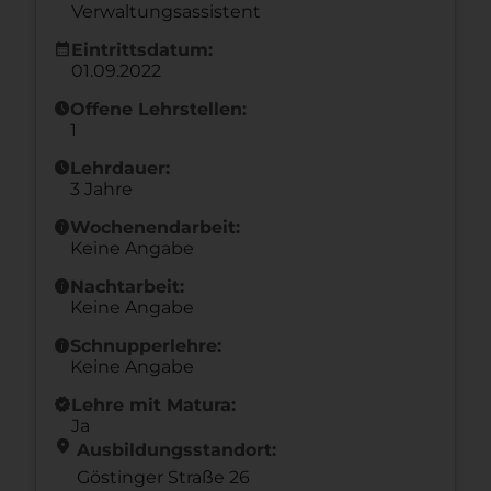
Verwaltungsassistent
calendar_month
Eintrittsdatum:
01.09.2022
schedule
Offene Lehrstellen:
1
schedule
Lehrdauer:
3 Jahre
info
Wochenendarbeit:
Keine Angabe
info
Nachtarbeit:
Keine Angabe
info
Schnupperlehre:
Keine Angabe
new_releases
Lehre mit Matura:
Ja
location_on
Ausbildungsstandort:
Göstinger Straße 26