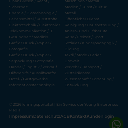
Finanzwesen / Recht /
Maschinen / Metall
Sicherheit
Medien / Kunst / Kultur
Chemie / Biotechnologie /
Metall
Lebensmittel / Kunststoffe
Öffentlicher Dienst
Elektrotechnik / Elektronik /
Reinigung / Hausbetreuung /
Telekommunikation / IT
Anlern- und Hilfsberufe
Gesundheit / Medizin
Reise / Freizeit / Sport
Grafik / Druck / Papier /
Soziales / Kinderpädagogik /
Fotografie
Bildung
Grafik / Druck / Papier /
Textil / Mode / Leder
Verpackung / Fotografie
Umwelt
Handel / Logistik / Verkauf
Verkehr / Transport /
Hilfsberufe / Aushilfskräfte
Zustelldienste
Hotel- / Gastgewerbe
Wissenschaft / Forschung /
Informationstechnologie
Entwicklung
© 2026 lehrlingsportal.at | Ein Service der
Young Enterprises
Media
Impressum
Datenschutz
AGB
Kontakt
Kundenlogin