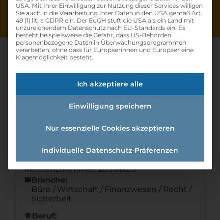
USA. Mit Ihrer Einwilligung zur Nutzung dieser Services willigen
Sie auch in die Verarbeitung Ihrer Daten in den USA gemäß Art.
49 (1) lit. a GDPR ein. Der EuGH stuft die USA als ein Land mit
unzureichendem Datenschutz nach EU-Standards ein. Es
besteht beispielsweise die Gefahr, dass US-Behörden
personenbezogene Daten in Überwachungsprogrammen
verarbeiten, ohne dass für Europäerinnen und Europäer eine
Klagemöglichkeit besteht.
Verwaltungsassistent:in
Ich akzeptiere alle
Home
»
Offene Lehrstellen
»
Einwilligung speichern
Verwaltungsassistent:In
Nur essenzielle Cookies akzeptieren
Details zur Lehrstelle
Individuelle Datenschutz-Präferenzen
Referenznummer: 2b35aab5
folder
Branche:
Büro / Wirtschaft / Finanzwesen / Recht /
Sicherheit
school
Beruf: