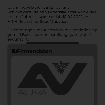
…dann bewirb dich JETZT bei uns!
Schicke dazu deinen Lebenslauf mit Kopie des
letzten Jahreszeugnisses bis 10.04.2022 an:
HRM-Recruiting-Sued@auva.at
Bewerbungen von Menschen mit Behinderung
gemäß Behinderteneinstellungsgesetz sind
erwünscht.
Jetzt bewerben
arrow_forward
Firmendaten
domain