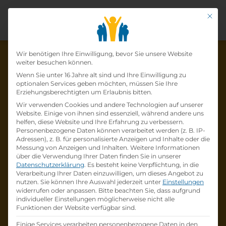
Mit di
Datenschutz-Präfer
Wir benötigen Ihre Einwilligung, bevor Sie unsere Website
weiter besuchen können.
Wenn Sie unter 16 Jahre alt sind und Ihre Einwilligung zu
optionalen Services geben möchten, müssen Sie Ihre
Die Lehrstelle wurde schon
Erziehungsberechtigten um Erlaubnis bitten.
Wir verwenden Cookies und andere Technologien auf unserer
besetzt!
Website. Einige von ihnen sind essenziell, während andere uns
helfen, diese Website und Ihre Erfahrung zu verbessern.
Personenbezogene Daten können verarbeitet werden (z. B. IP-
Die Lehrstelle
Verwaltungsassistent:In
bei
Adressen), z. B. für personalisierte Anzeigen und Inhalte oder die
AUVA - Allgemeine
Messung von Anzeigen und Inhalten.
Weitere Informationen
über die Verwendung Ihrer Daten finden Sie in unserer
Unfallversicherungsanstalt
ist schon
besetzt
.
Datenschutzerklärung
.
Es besteht keine Verpflichtung, in die
Verarbeitung Ihrer Daten einzuwilligen, um dieses Angebot zu
nutzen.
Sie können Ihre Auswahl jederzeit unter
Einstellungen
Firmenprofil besuchen
widerrufen oder anpassen.
Bitte beachten Sie, dass aufgrund
individueller Einstellungen möglicherweise nicht alle
Funktionen der Website verfügbar sind.
Andere Lehrstelle suchen
Einige Services verarbeiten personenbezogene Daten in den