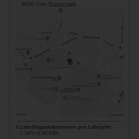
8020 Graz,
Steier­mark
euro
Lehrlingseinkommen pro Lehrjahr:
1. Jahr: € 803,84