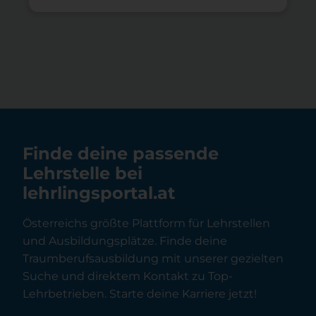
jeden Verein, jedes Start-up und alle
Freiberuflichen die Grundlage der
Onlinepräsenz. Im Jahr 2026 ist die Wahl
der richtigen Internetadresse wichtiger
denn […]
Finde deine passende
Lehrstelle bei
lehrlingsportal.at
Österreichs größte Plattform für Lehrstellen
und Ausbildungsplätze. Finde deine
Traumberufsausbildung mit unserer gezielten
Suche und direktem Kontakt zu Top-
Lehrbetrieben. Starte deine Karriere jetzt!