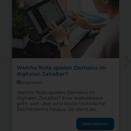
Welche Rolle spielen Domains im
digitalen Zeitalter?
Allgemein
Welche Rolle spielen Domains im
digitalen Zeitalter? Eine Webadresse
geht weit über eine bloße technische
Zeichenkette hinaus. Sie dient als
Erkennungszeichen, Vertrauensanker
und erster Kontaktpunkt zu digitalen
Mehr erfahren
Angeboten. Die eigene Domain bildet für