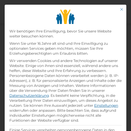
Mit di
Datenschutz-Präfer
Wir benötigen Ihre Einwilligung, bevor Sie unsere Website
weiter besuchen können.
Nach der Ausbildung zum Start-
Wenn Sie unter 16 Jahre alt sind und Ihre Einwilligung zu
optionalen Services geben möchten, müssen Sie Ihre
Up Unternehmer
Erziehungsberechtigten um Erlaubnis bitten.
Wir verwenden Cookies und andere Technologien auf unserer
Website. Einige von ihnen sind essenziell, während andere uns
calendar_month
folder
person
13. April 2018
Allgemein
Lehrlingsportal.at
helfen, diese Website und Ihre Erfahrung zu verbessern.
Personenbezogene Daten können verarbeitet werden (z. B. IP-
Adressen), z. B. für personalisierte Anzeigen und Inhalte oder die
Messung von Anzeigen und Inhalten.
Weitere Informationen
über die Verwendung Ihrer Daten finden Sie in unserer
Datenschutzerklärung
.
Es besteht keine Verpflichtung, in die
Verarbeitung Ihrer Daten einzuwilligen, um dieses Angebot zu
nutzen.
Sie können Ihre Auswahl jederzeit unter
Einstellungen
widerrufen oder anpassen.
Bitte beachten Sie, dass aufgrund
individueller Einstellungen möglicherweise nicht alle
Funktionen der Website verfügbar sind.
Einige Services verarbeiten personenbezogene Daten in den