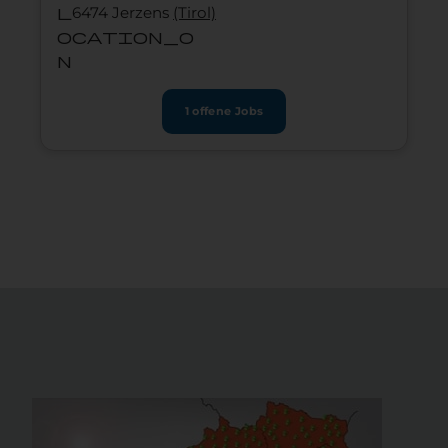
l
6474 Jerzens
(Tirol)
ocation_o
n
1 offene Jobs