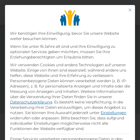
Mit di
Datenschutz-Präfer
Wir benötigen Ihre Einwilligung, bevor Sie unsere Website
weiter besuchen können.
Offene Lehrstellen von ZITTA
Wenn Sie unter 16 Jahre alt sind und Ihre Einwilligung zu
Kunststoffwerk GmbH
optionalen Services geben möchten, müssen Sie Ihre
Erziehungsberechtigten um Erlaubnis bitten.
Wir verwenden Cookies und andere Technologien auf unserer
Website. Einige von ihnen sind essenziell, während andere uns
Täglich neue Lehrstelleninserate und eine
helfen, diese Website und Ihre Erfahrung zu verbessern.
Vielzahl an verfügbaren Ausbildungsplätzen in
Personenbezogene Daten können verarbeitet werden (z. B. IP-
Österreich warten auf dich! Nutze unsere Filter
Adressen), z. B. für personalisierte Anzeigen und Inhalte oder die
Messung von Anzeigen und Inhalten.
Weitere Informationen
und Suchfelder um deine passsende Lehrstelle
über die Verwendung Ihrer Daten finden Sie in unserer
zu finden. Viel Erfolg!
Datenschutzerklärung
.
Es besteht keine Verpflichtung, in die
Verarbeitung Ihrer Daten einzuwilligen, um dieses Angebot zu
nutzen.
Sie können Ihre Auswahl jederzeit unter
Einstellungen
widerrufen oder anpassen.
Bitte beachten Sie, dass aufgrund
individueller Einstellungen möglicherweise nicht alle
Mach, was dich wirklich
Funktionen der Website verfügbar sind.
weiterbringt
Einige Services verarbeiten personenbezogene Daten in den