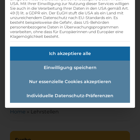
USA. Mit Ihrer Einwilligung zur Nutzung dieser Services willigen
Sie auch in die Verarbeitung Ihrer Daten in den USA gemäß Art.
49 (1) lit. a GDPR ein. Der EuGH stuft die USA als ein Land mit
unzureichendem Datenschutz nach EU-Standards ein. Es
besteht beispielsweise die Gefahr, dass US-Behörden
personenbezogene Daten in Überwachungsprogrammen
verarbeiten, ohne dass für Europäerinnen und Europäer eine
Klagemöglichkeit besteht.
Ich akzeptiere alle
Einwilligung speichern
Nur essenzielle Cookies akzeptieren
Lehre Elektro und IT
Individuelle Datenschutz-Präferenzen
Home
»
Lehrstellen
Suche