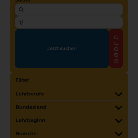
c
l
Jetzt suchen
o
s
e
Filter
Lehrberufe
Bundesland
Lehrbeginn
Branche