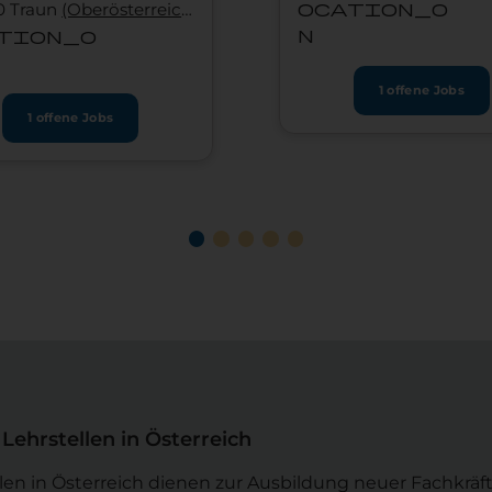
ocation_o
0 Traun
(Ober­österreich)
n
tion_o
1 offene Jobs
1 offene Jobs
Lehrstellen in Österreich
llen in Österreich dienen zur Ausbildung neuer Fachkr