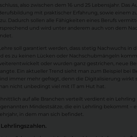
chluss, also zwischen dem 16 und 25 Lebensjahr. Das Au
Berufsbildung mit praktischer Erfahrung, sowie einem zu
u. Dadurch sollen alle Fähigkeiten eines Berufs vermittel
ersprechend und wird unter anderem auch von dem Nach
ndet.
Lehre soll garantiert werden, dass stetig Nachwuchs in 
d es zu keinen Lücken oder Nachschubmängeln kommt. 
eiterentwickelt oder wurden ganz gestrichen, neue Beruf
langte. Ein aktueller Trend sieht man zum Beispiel bei Be
ind immer mehr gefragt, denn die Digitalisierung wirkt
an nicht unbedingt viel mit IT am Hut hat.
nittlich auf alle Branchen verteilt verdient ein Lehrli
ogenannten Mindestsätze, die ein Lehrling bekommt – ein
ehrjahr, in dem man sich befindet.
 Lehrlingszahlen.