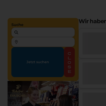
Wir habe
Suche
c
l
Jetzt suchen
o
s
e