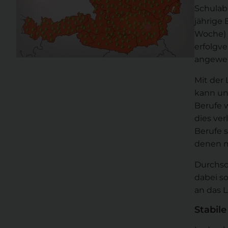
Schulabs
jährige 
Woche) z
erfolgv
angewe
Mit der 
kann un
Berufe w
dies ver
Berufe s
denen m
Durchsch
dabei s
an das L
Stabile