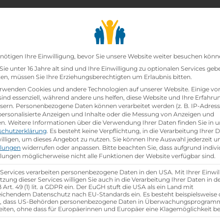
chair_alt
search
school
Lehrbetriebe
Lehrstellen Finden
Lehrb
Datenschutz-Präfer
nötigen Ihre Einwilligung, bevor Sie unsere Website weiter besuchen könn
en von
ie unter 16 Jahre alt sind und Ihre Einwilligung zu optionalen Services geb
n, müssen Sie Ihre Erziehungsberechtigten um Erlaubnis bitten.
rwenden Cookies und andere Technologien auf unserer Website. Einige vo
sind essenziell, während andere uns helfen, diese Website und Ihre Erfahru
er
sern.
Personenbezogene Daten können verarbeitet werden (z. B. IP-Adresse
 personalisierte Anzeigen und Inhalte oder die Messung von Anzeigen und
en.
Weitere Informationen über die Verwendung Ihrer Daten finden Sie in u
schutzerklärung
.
Es besteht keine Verpflichtung, in die Verarbeitung Ihrer 
illigen, um dieses Angebot zu nutzen.
Sie können Ihre Auswahl jederzeit u
llungen
widerrufen oder anpassen.
Bitte beachten Sie, dass aufgrund indivi
llungen möglicherweise nicht alle Funktionen der Website verfügbar sind.
 Services verarbeiten personenbezogene Daten in den USA. Mit Ihrer Einwil
tzung dieser Services willigen Sie auch in die Verarbeitung Ihrer Daten in 
Art. 49 (1) lit. a GDPR ein. Der EuGH stuft die USA als ein Land mit
an verfügbaren
ichendem Datenschutz nach EU-Standards ein. Es besteht beispielsweise 
r, dass US-Behörden personenbezogene Daten in Überwachungsprogra
Nutze unsere Filter und
eiten, ohne dass für Europäerinnen und Europäer eine Klagemöglichkeit be
 Viel Erfolg!