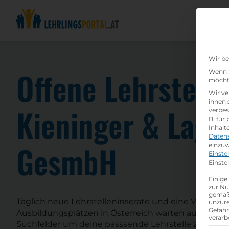
Wir be
Offene Lehrstell
Wenn S
möchte
Wir ve
ihnen 
Kieninger & Lagl
verbes
B. für
Inhalt
Daten
GesmbH
einzuw
Einste
Einste
Einige
zur Nu
gemäß 
Täglich neue Lehrstelleninserate und eine Vielzahl 
unzure
Gefah
Ausbildungsplätzen in Österreich warten auf dich! 
verarb
Suchfelder um deine passsende Lehrstelle zu finden.