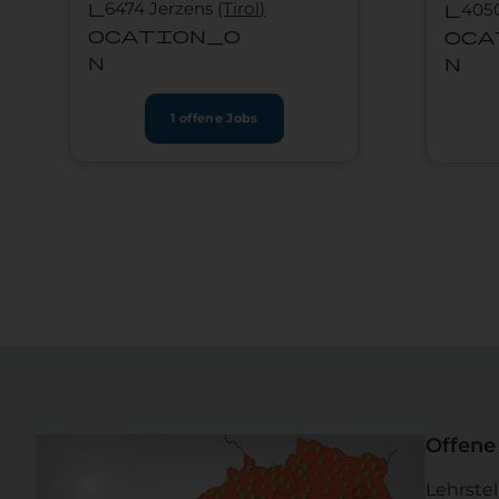
l
6474 Jerzens
(Tirol)
l
405
ocation_o
oca
n
n
1 offene Jobs
Offene 
Lehrste