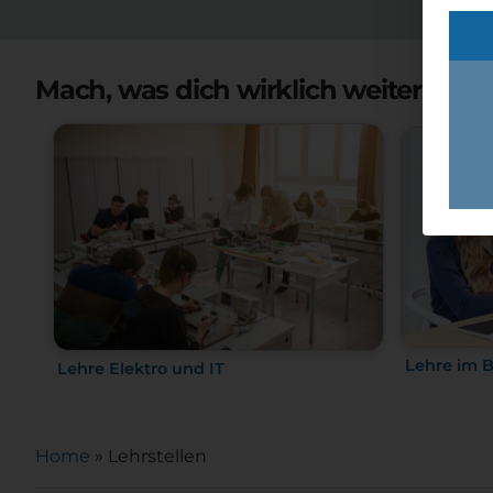
Mach, was dich wirklich weiterbring
Lehre im B
Lehre Elektro und IT
Home
»
Lehrstellen