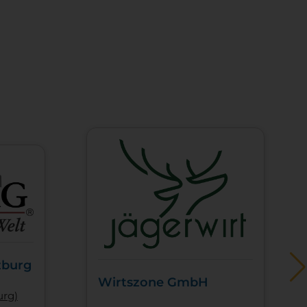
zburg
Wirtszone GmbH
urg)