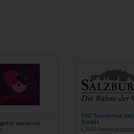
TSG Tourismus Sal
GmbH
great personal
h
l
5020 Salzburg
(Salzb