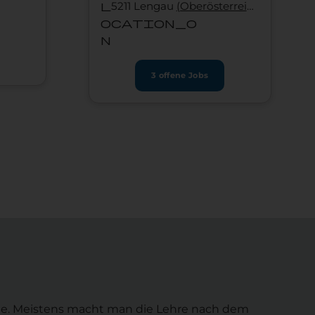
l
5211 Lengau
(Ober­österreich)
ocation_o
n
3 offene Jobs
äfte. Meistens macht man die Lehre nach dem